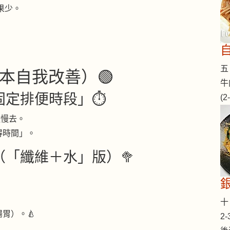
果少。
五 
本自我改善）🟢
牛
「固定排便時段」⏱
(
慢慢去。
得時間」。
（「纖維＋水」版）🥦
十 
胃）。🍐
2