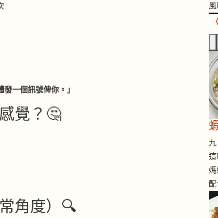
風
次
體發一個訊號俾你。」
感覺？🤔
九 
這
媽
配
常角度）🔍