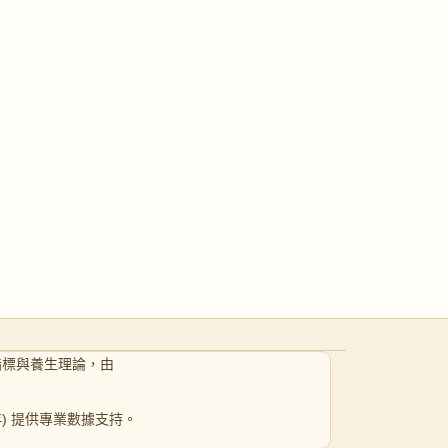
-28｜易肚瀉／腸胃太快
指標與養生理論，由
 年) 提供專業數據支持。