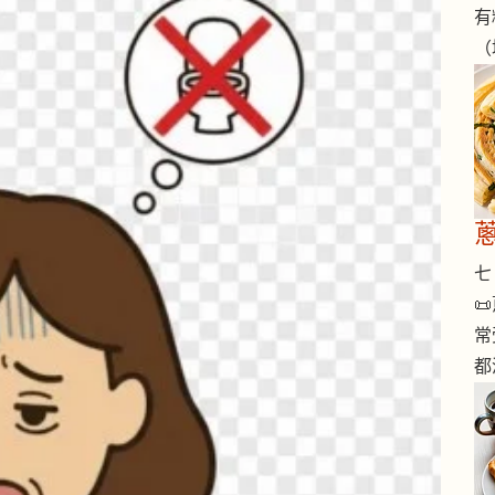
有
（
七 

常
都