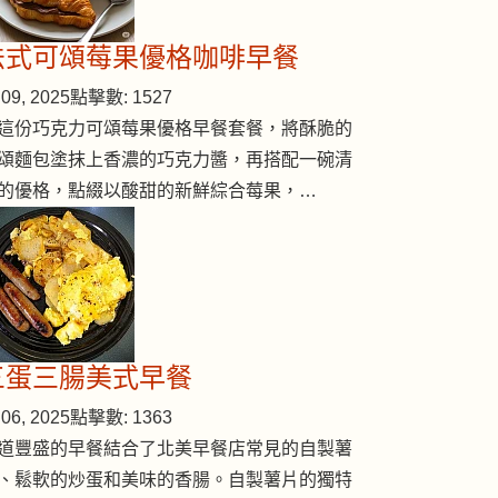
法式可頌莓果優格咖啡早餐
09, 2025
點擊數: 1527
這份巧克力可頌莓果優格早餐套餐，將酥脆的
頌麵包塗抹上香濃的巧克力醬，再搭配一碗清
的優格，點綴以酸甜的新鮮綜合莓果，…
三蛋三腸美式早餐
06, 2025
點擊數: 1363
道豐盛的早餐結合了北美早餐店常見的自製薯
、鬆軟的炒蛋和美味的香腸。自製薯片的獨特