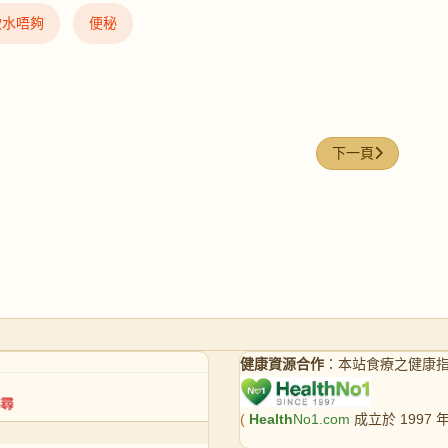
飲水唔夠
便秘
）
下一篇文章: NFW
下一頁
健康資源合作
：本站食療之健康
(
Health
No1.com
成立於 1997