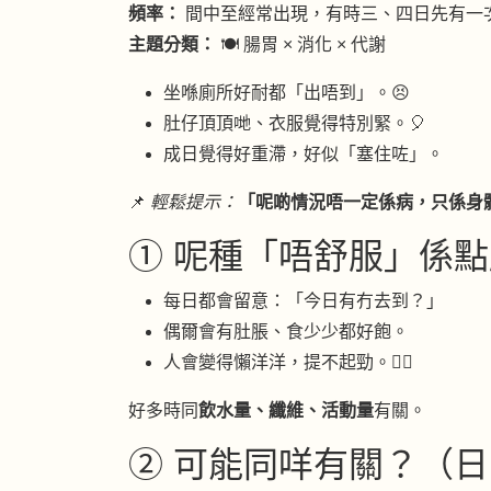
頻率：
間中至經常出現，有時三、四日先有一
主題分類：
🍽 腸胃 × 消化 × 代謝
坐喺廁所好耐都「出唔到」。😣
肚仔頂頂哋、衣服覺得特別緊。🎈
成日覺得好重滯，好似「塞住咗」。
📌
輕鬆提示：
「呢啲情況唔一定係病，只係身
① 呢種「唔舒服」係點
每日都會留意：「今日有冇去到？」
偶爾會有肚脹、食少少都好飽。
人會變得懶洋洋，提不起勁。😮‍💨
好多時同
飲水量、纖維、活動量
有關。
② 可能同咩有關？（日