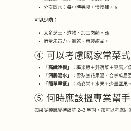
分次飲水：每小時幾啖，慢慢補。💧
可以少啲：
太多芝士、炸物、加工肉類。🧀
過量朱古力、餅乾、精製甜品。
④ 可以考慮嘅家常菜式方
「高纖晚餐」：
糙米飯＋雙蔬菜＋豆腐／
「潤腸湯水」：
雪梨無花果湯、合掌瓜眉
「簡單早餐」：
燕麥粥＋水果＋少量堅果
⑤ 何時應該搵專業幫手
如果呢種感覺持續咗 2–3 星期，都可以考慮