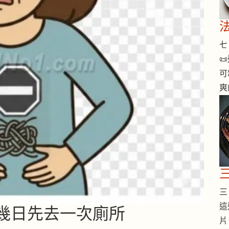
七 

可
爽
三 
這
，好幾日先去一次廁所
片