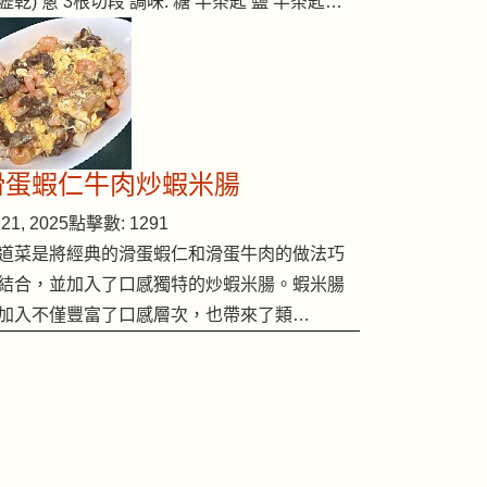
瀝乾) 蔥 3根切段 調味: 糖 半茶匙 鹽 半茶匙…
滑蛋蝦仁牛肉炒蝦米腸
21, 2025
點擊數: 1291
道菜是將經典的滑蛋蝦仁和滑蛋牛肉的做法巧
結合，並加入了口感獨特的炒蝦米腸。蝦米腸
加入不僅豐富了口感層次，也帶來了類…