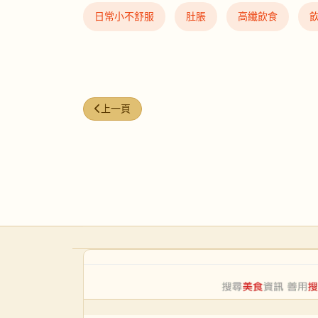
日常小不舒服
肚脹
高纖飲食
上一篇文章: NFW-30｜瞓咗等於冇瞓（睡眠質素差
上一頁