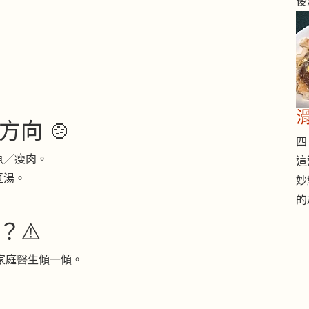
後
向 🍲
四 
魚／瘦肉。
這
豆湯。
妙
。
的
？⚠️
同家庭醫生傾一傾。