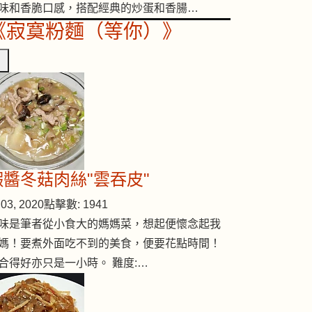
味和香脆口感，搭配經典的炒蛋和香腸…
《寂寞粉麵（等你）》
蝦醬冬菇肉絲"雲吞皮"
03, 2020
點擊數: 1941
味是筆者從小食大的媽媽菜，想起便懷念起我
媽！要煮外面吃不到的美食，便要花點時間！
合得好亦只是一小時。 難度:…