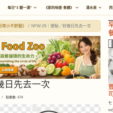
每日"3 餸一湯"
《家的味道·食譜》
湯水泉
西
《日常小不舒服》
NFW-29｜便秘／好幾日先去一次
餐
好幾日先去一次
點擊數: 674
七 
