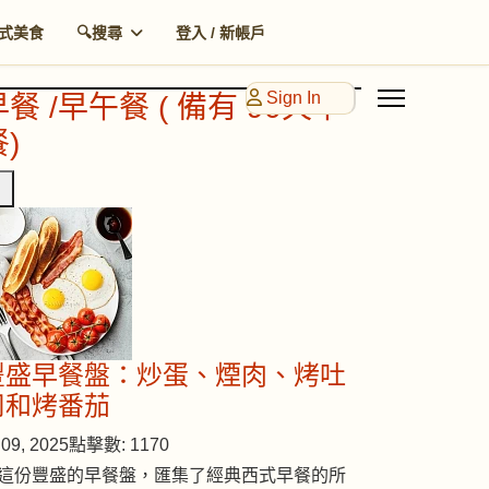
式美食
🔍搜尋
登入 / 新帳戶
Sign In
早餐 /早午餐 ( 備有 90天早
)
豐盛早餐盤：炒蛋、煙肉、烤吐
司和烤番茄
09, 2025
點擊數: 1170
這份豐盛的早餐盤，匯集了經典西式早餐的所