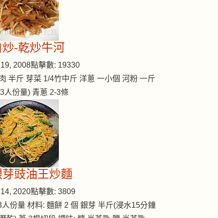
自炒-乾炒牛河
19, 2008
點擊數: 19330
肉 半斤 芽菜 1/4竹中斤 洋蔥 一小個 河粉 一斤
2-3人份量) 青蔥 2-3條
銀芽豉油王炒麵
14, 2020
點擊數: 3809
-3人份量 材料: 麵餅 2 個 銀芽 半斤(浸水15分鐘