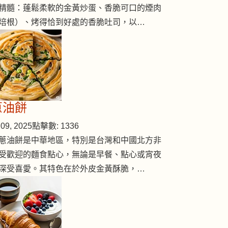
精髓：蓬鬆柔軟的金黃炒蛋、香脆可口的煙肉
培根）、烤得恰到好處的香脆吐司，以…
蔥油餅
09, 2025
點擊數: 1336
蔥油餅是中華地區，特別是台灣和中國北方非
受歡迎的麵食點心，無論是早餐、點心或宵夜
深受喜愛。其特色在於外皮金黃酥脆，…