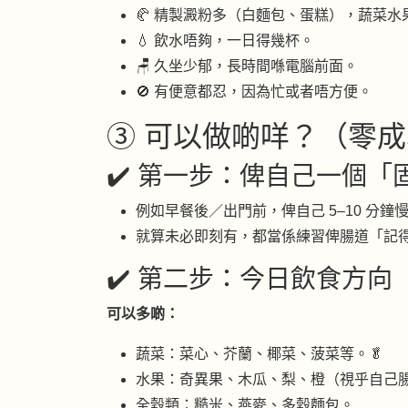
🥐 精製澱粉多（白麵包、蛋糕），蔬菜水
💧 飲水唔夠，一日得幾杯。
🪑 久坐少郁，長時間喺電腦前面。
🚫 有便意都忍，因為忙或者唔方便。
③ 可以做啲咩？（零成
✔️ 第一步：俾自己一個
例如早餐後／出門前，俾自己 5–10 分鐘
就算未必即刻有，都當係練習俾腸道「記
✔️ 第二步：今日飲食方向
可以多啲：
蔬菜：菜心、芥蘭、椰菜、菠菜等。🥬
水果：奇異果、木瓜、梨、橙（視乎自己腸
全穀類：糙米、燕麥、多穀麵包。