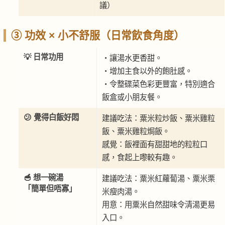
議）
③ 功效 × 小不舒服（日常飲食角度）
💡 日常功用
・讓湯水更香甜。
・增加主食以外的飽肚感。
・令整碟菜色彩更豐富，特別適合
飯盒或小朋友餐。
😕 覺得白飯好悶
建議吃法：粟米粒炒飯、粟米雞粒
飯、粟米雞粒焗飯。
感覺：飯裡面有甜甜地的粒粒口
感，食起上嚟較有趣。
🥣 想一碗湯
建議吃法：粟米紅蘿蔔湯、粟米栗
「簡單但唔寡」
米瘦肉湯。
用意：用粟米自然甜味令清湯更易
入口。