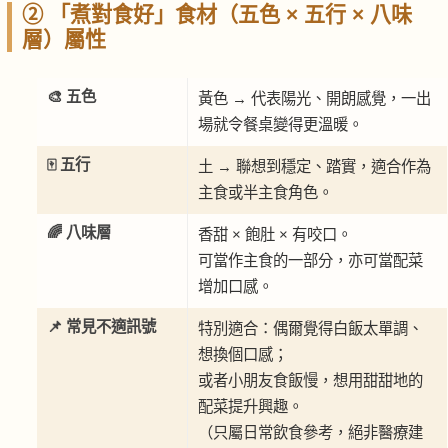
② 「煮對食好」食材（五色 × 五行 × 八味
層）屬性
🎨 五色
黃色 → 代表陽光、開朗感覺，一出
場就令餐桌變得更溫暖。
🀄 五行
土 → 聯想到穩定、踏實，適合作為
主食或半主食角色。
🌈 八味層
香甜 × 飽肚 × 有咬口。
可當作主食的一部分，亦可當配菜
增加口感。
📌 常見不適訊號
特別適合：偶爾覺得白飯太單調、
想換個口感；
或者小朋友食飯慢，想用甜甜地的
配菜提升興趣。
（只屬日常飲食參考，絕非醫療建