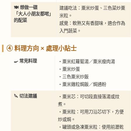
🍽 想做一碟
建議吃法：粟米炒蛋、三色菜炒粟
「大人小朋友都啱」
米粒。
的配菜
感覺：軟熟又有香甜味，適合作為
入門蔬菜。
④ 料理方向 × 處理小貼士
🍳 常見料理
・粟米紅蘿蔔湯／粟米瘦肉湯
・粟米炒蛋
・三色粟米炒飯
・粟米雞粒焗飯／焗通粉
🔪 切法建議
・粟米芯：可切段直接落湯或炆
煮。
・粟米粒：可用刀沿芯切下，方便
炒或焗。
・罐頭或急凍粟米粒：使用前瀝乾