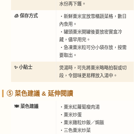
水份再下鑊。
🧊 保存方式
・新鮮粟米宜放雪櫃蔬菜格，數日
內食用。
・罐頭粟米開罐後要放密實盒冷
藏，儘早用完。
・急凍粟米粒可分小袋存放，按需
要取出。
✨ 小貼士
煲湯時，可先將粟米略略拍裂或切
段，令甜味更易釋放入湯中。
⑤ 菜色建議 & 延伸閱讀
🍽 菜色建議
・粟米紅蘿蔔瘦肉湯
・粟米炒蛋
・粟米雞粒炒飯／焗飯
・三色粟米炒菜