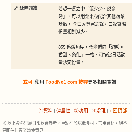
🔗 延伸閱讀
若想一餐之中「飯少少、餸多
啲」，可以用粟米粒配合其他蔬菜
炒飯， 令口感豐富之餘，白飯實際
份量相對減少。
855 系統角度，粟米偏向「溫暖 ×
香甜 × 飽肚」一格，可按當日活動
量決定份量。
或可
使用
FoodNo1.com 搜尋
更多相關食譜
①資料
|
②屬性
|
③功用
|
④處理
|
↑ 回頂部
※ 以上資料只屬日常飲食參考，重點在於認識食材、善用食材，絕不
等同任何專業醫療意見。