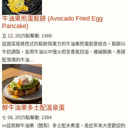
牛油果煎蛋鬆餅 (Avocado Fried Egg
Pancake)
五 12, 2025
點擊數: 1468
這道菜是將西式的鬆餅與東方的牛油果煎蛋創意結合。鬆餅以
牛奶調製，並用牛油以中慢火煎至香氣四溢、邊緣酥脆，再搭
配滑潤的牛油…
鮮牛油果多士配溫泉蛋
七 06, 2025
點擊數: 1384
📜這款鮮牛油果（酪梨）多士配水煮蛋，是近年來大受歡迎的