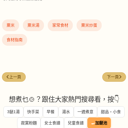
粟米
粟米湯
家常食材
粟米炒蛋
食材指南
上一篇文章: 🪷蓮藕（Lotus root）
下一篇文章: 
上一頁
下一頁
想煮乜🍲？跟住大家熱門搜尋看，按👇
3餸1湯
快手菜
早餐
湯水
一週煮意
甜品・小食
寂寞粉麵
女士食譜
兒童食譜
🍳
加餸池