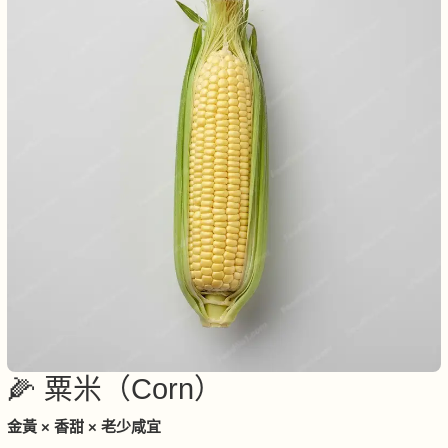
🌽 粟米（Corn）
金黃 × 香甜 × 老少咸宜