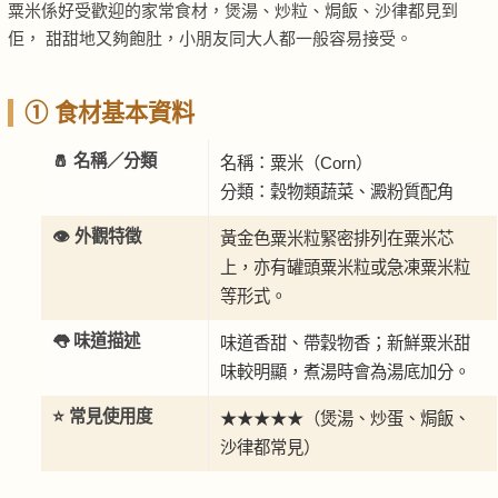
粟米係好受歡迎的家常食材，煲湯、炒粒、焗飯、沙律都見到
佢， 甜甜地又夠飽肚，小朋友同大人都一般容易接受。
① 食材基本資料
🧂 名稱／分類
名稱：粟米（Corn）
分類：穀物類蔬菜、澱粉質配角
👁️ 外觀特徵
黃金色粟米粒緊密排列在粟米芯
上，亦有罐頭粟米粒或急凍粟米粒
等形式。
👅 味道描述
味道香甜、帶穀物香；新鮮粟米甜
味較明顯，煮湯時會為湯底加分。
⭐ 常見使用度
★★★★★（煲湯、炒蛋、焗飯、
沙律都常見）