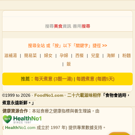
搜尋全站 或「按」以下「關鍵字」捷徑
>>
滋補湯
|
簡易菜
|
婦女
|
孕婦
|
西餐
|
兒童
|
海鮮
|
粉麵
|
飯
推薦：
每天煮意 (3餸一湯)
|
每週煮意 (每週5天)
©1999 to 2026 ·
FoodNo1
.com · 二十六載滋味相伴
「食物會過時，
煮意永遠新鮮。」
健康資源合作
：本站食療之健康指標與養生理論，由
(
Health
No1.com
成立於 1997 年) 提供專業數據支持。