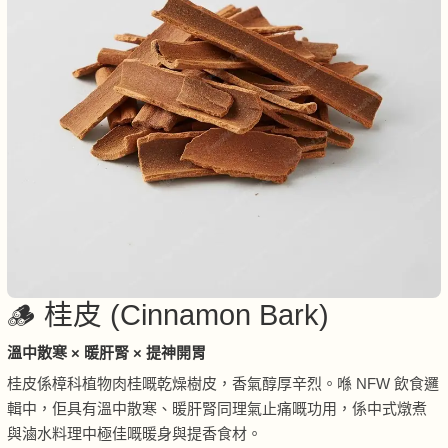
🪵 桂皮 (Cinnamon Bark)
溫中散寒 × 暖肝腎 × 提神開胃
桂皮係樟科植物肉桂嘅乾燥樹皮，香氣醇厚辛烈。喺 NFW 飲食邏
輯中，佢具有溫中散寒、暖肝腎同理氣止痛嘅功用，係中式燉煮
與滷水料理中極佳嘅暖身與提香食材。