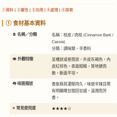
①資料
|
②屬性
|
③功用
|
④處理
|
⑤探索
① 食材基本資料
🧂 名稱／分類
名稱：桂皮 / 肉桂 (Cinnamon Bark /
Cassia)
分類：調味類、辛香料
👁️ 外觀特徵
呈槽狀或卷筒狀，外皮灰褐色，內
皮紅棕色，表面粗糙，質地硬而
脆，斷面平坦。
👅 味道描述
香氣極其濃郁持久，味道辛辣且帶
有明顯嘅甘甜回甘感，溫潤而芳
香。
⭐ 常見使用度
★★★★☆