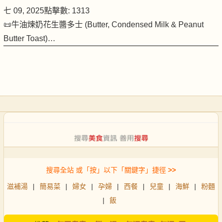
七 09, 2025
點擊數: 1313
📜牛油煉奶花生醬多士 (Butter, Condensed Milk & Peanut
Butter Toast)…
搜尋全站 或「按」以下「關鍵字」捷徑
>>
滋補湯
|
簡易菜
|
婦女
|
孕婦
|
西餐
|
兒童
|
海鮮
|
粉麵
|
飯