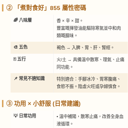
② 「煮對食好」855 屬性密碼
🌈 八味層
香 × 辛 × 甜。
豐富嘅揮發油能驅除寒氣並中和肉
類嘅膻味。
🎨 五色
褐色 → 入脾、胃、肝、腎經。
🀄 五行
火/土 → 具備溫中散寒、理氣、止痛
同功能。
📌 常見不適知識
特別適合：手腳冰冷、胃寒腹痛、
食慾不振。陰虛火旺或孕婦慎食。
③ 功用 × 小舒服 (日常建議)
💡 日常功用
• 溫中補陽，散寒止痛，改善全身血
液循環。