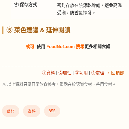
📦 保存方式
密封存放在陰涼乾燥處，避免高溫
受潮，防香氣揮發。
⑤ 菜色建議 & 延伸閱讀
或可
使用
FoodNo1.com 搜尋
更多相關食譜
①資料
|
②屬性
|
③功用
|
④處理
|
↑ 回頂部
※ 以上資料只屬日常飲食參考，重點在於認識食材、善用食材。
食材
香料
855