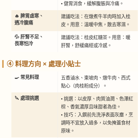
• 健胃消食，緩解腹脹與冷痛。
🔥 脾胃虛寒、
建議吃法：在燉煮牛羊肉時加入桂
遇冷腹痛
皮。用意：溫暖中焦，散去寒濕。
💦 肝腎不足、
建議吃法：桂皮紅糖茶。用意：暖
畏寒怕冷
肝腎，舒緩痛經或冷感。
④ 料理方向 × 處理小貼士
🍳 常見料理
五香滷水、東坡肉、燉牛肉、西式
點心（肉桂粉成分）。
🔪 處理挑選
• 挑選：以皮厚、肉質油潤、色澤紅
棕、香氣濃厚且味甜者為佳。
• 技巧：入饌前先洗淨表面灰塵，烹
調時不宜放入過多，以免掩蓋食材
原味。