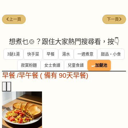
上一篇文章: 腐竹 (Bean Curd Stick)
下一篇文章: 蜆
上一頁
下一頁
想煮乜🍲？跟住大家熱門搜尋看，按👇
3餸1湯
快手菜
早餐
湯水
一週煮意
甜品・小食
寂寞粉麵
女士食譜
兒童食譜
🍳
加餸池
早餐 /早午餐 ( 備有 90天早餐)