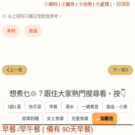
①資料
|
②屬性
|
③功用
|
④處理
|
↑ 回頂部
※ 以上資料只屬日常飲食參考。
食材
飲品
上一篇文章: 蜂蜜 (Honey)
下一篇文章: 燕
上一頁
下一頁
想煮乜🍲？跟住大家熱門搜尋看，按👇
3餸1湯
快手菜
早餐
湯水
一週煮意
甜品・小食
寂寞粉麵
女士食譜
兒童食譜
🍳
加餸池
早餐 /早午餐 ( 備有 90天早餐)