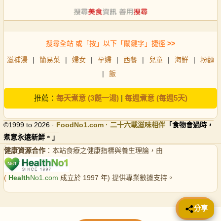
搜尋全站 或「按」以下「關鍵字」捷徑
>>
滋補湯
|
簡易菜
|
婦女
|
孕婦
|
西餐
|
兒童
|
海鮮
|
粉麵
|
飯
推薦：
每天煮意 (3餸一湯)
|
每週煮意 (每週5天)
©1999 to 2026 ·
FoodNo1
.com · 二十六載滋味相伴
「食物會過時，
煮意永遠新鮮。」
健康資源合作
：本站食療之健康指標與養生理論，由
(
Health
No1.com
成立於 1997 年) 提供專業數據支持。
📤 分享
分享