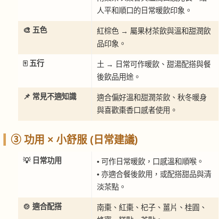
人平和順口的日常暖飲印象。
🎨 五色
紅棕色 → 屬果材茶飲與溫和甜潤飲
品印象。
🀄 五行
土 → 日常可作暖飲、甜湯配搭與餐
後飲品用途。
📌 常見不適知識
適合偏好溫和甜潤茶飲、秋冬暖身
與喜歡棗香口感者使用。
③ 功用 × 小舒服 (日常建議)
💡 日常功用
• 可作日常暖飲，口感溫和順喉。
• 亦適合餐後飲用，或配搭甜品與清
淡茶點。
🍲 適合配搭
南棗、紅棗、杞子、薑片、桂圓、