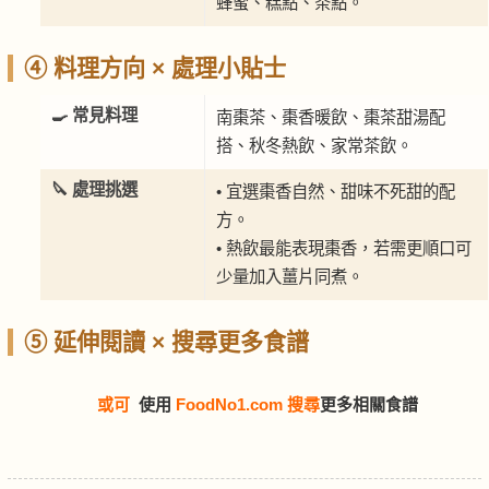
蜂蜜、糕點、茶點。
④ 料理方向 × 處理小貼士
🍳 常見料理
南棗茶、棗香暖飲、棗茶甜湯配
搭、秋冬熱飲、家常茶飲。
🔪 處理挑選
• 宜選棗香自然、甜味不死甜的配
方。
• 熱飲最能表現棗香，若需更順口可
少量加入薑片同煮。
⑤ 延伸閱讀 × 搜尋更多食譜
或可
使用
FoodNo1.com 搜尋
更多相關食譜