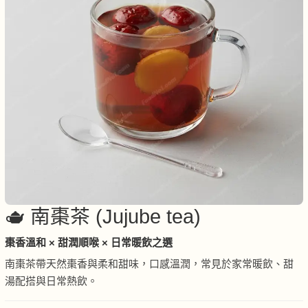
🫖 南棗茶 (Jujube tea)
棗香溫和 × 甜潤順喉 × 日常暖飲之選
南棗茶帶天然棗香與柔和甜味，口感溫潤，常見於家常暖飲、甜
湯配搭與日常熱飲。