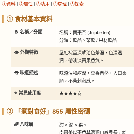
①資料
|
②屬性
|
③功用
|
④處理
|
⑤探索
① 食材基本資料
🧂 名稱／分類
名稱：南棗茶 (Jujube tea)
分類：飲品、茶飲 / 果材飲品
👁️ 外觀特徵
呈紅棕至深琥珀色茶湯，色澤溫
潤，帶淡淡棗果香氣。
👅 味道描述
味道溫和甜潤，棗香自然，入口柔
順，不帶刺激感。
⭐ 常見使用度
★★★★☆
② 「煮對食好」855 屬性密碼
🌈 八味層
甜 × 潤 × 柔。
南棗茶以棗香與溫潤口感見長，給