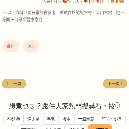
①資料
|
②屬性
|
③功用
|
④處理
|
↑ 回頂部
※ 以上資料只屬日常飲食參考，重點在於認識食材、善用食材，絕不
等同任何專業醫療意見。
食材
855
上一篇文章: 士多啤梨 (Strawberries)
下一篇文章: 羅
上一頁
下一頁
想煮乜🍲？跟住大家熱門搜尋看，按👇
3餸1湯
快手菜
早餐
湯水
一週煮意
甜品・小食