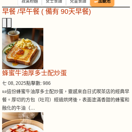
寂寞粉麵
女士食譜
兒童食譜
🍳
加餸池
早餐 /早午餐 ( 備有 90天早餐)
蜂蜜牛油厚多士配炒蛋
七 08, 2025
點擊數: 986
📜這份蜂蜜牛油厚多士配炒蛋，靈感來自日式喫茶店的經典早
餐。厚切的方包（吐司）經過烘烤後，表面塗滿香甜的蜂蜜和
融化的牛油（…