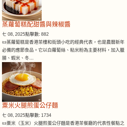
蒸蘿蔔糕配甜醬與辣椒醬
七 08, 2025
點擊數: 882
📜蒸蘿蔔糕是香港茶樓和街頭小吃的經典代表，也是農曆新年
必備的應節食品。它以白蘿蔔絲、粘米粉為主要材料，加入臘
腸、蝦米、冬…
粟米火腿煎蛋公仔麵
七 08, 2025
點擊數: 1734
📜粟米（玉米）火腿煎蛋公仔麵是香港茶餐廳的代表性餐點之