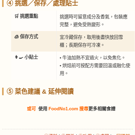
④ 挑選／保存／處理貼士
🛒 挑選重點
挑選時可留意成分及香氣，包裝應
完整，避免受熱變形。
🧊 保存方式
宜冷藏保存，取用後盡快放回雪
櫃；長期保存可冷凍。
👩‍🍳 小貼士
• 牛油加熱不宜過火，以免焦化。
• 烘焙前可按配方需要回溫或融化使
用。
⑤ 菜色建議 & 延伸閱讀
或可
使用
FoodNo1.com 搜尋
更多相關食譜