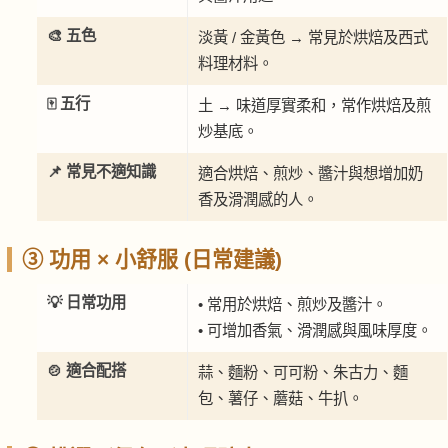
🎨 五色
淡黃 / 金黃色 → 常見於烘焙及西式
料理材料。
🀄 五行
土 → 味道厚實柔和，常作烘焙及煎
炒基底。
📌 常見不適知識
適合烘焙、煎炒、醬汁與想增加奶
香及滑潤感的人。
③ 功用 × 小舒服 (日常建議)
💡 日常功用
• 常用於烘焙、煎炒及醬汁。
• 可增加香氣、滑潤感與風味厚度。
🍲 適合配搭
蒜、麵粉、可可粉、朱古力、麵
包、薯仔、蘑菇、牛扒。