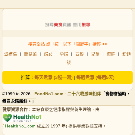
搜尋全站 或「按」以下「關鍵字」捷徑
>>
滋補湯
|
簡易菜
|
婦女
|
孕婦
|
西餐
|
兒童
|
海鮮
|
粉麵
|
飯
推薦：
每天煮意 (3餸一湯)
|
每週煮意 (每週5天)
©1999 to 2026 ·
FoodNo1
.com · 二十六載滋味相伴
「食物會過時，
煮意永遠新鮮。」
健康資源合作
：本站食療之健康指標與養生理論，由
(
Health
No1.com
成立於 1997 年) 提供專業數據支持。