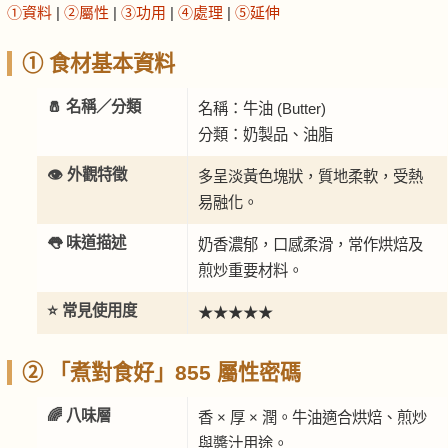
①資料
|
②屬性
|
③功用
|
④處理
|
⑤延伸
① 食材基本資料
🧂 名稱／分類
名稱：牛油 (Butter)
分類：奶製品、油脂
👁️ 外觀特徵
多呈淡黃色塊狀，質地柔軟，受熱
易融化。
👅 味道描述
奶香濃郁，口感柔滑，常作烘焙及
煎炒重要材料。
⭐ 常見使用度
★★★★★
② 「煮對食好」855 屬性密碼
🌈 八味層
香 × 厚 × 潤。牛油適合烘焙、煎炒
與醬汁用途。