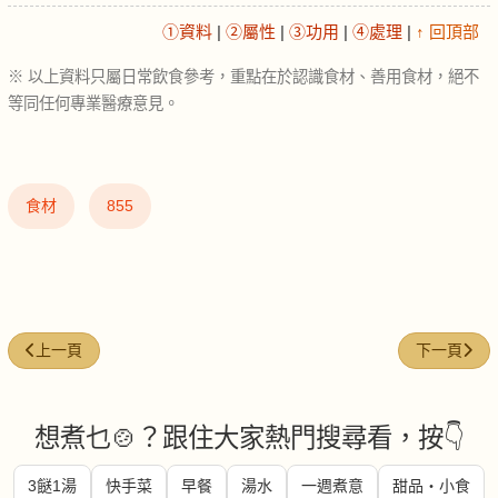
①資料
|
②屬性
|
③功用
|
④處理
|
↑ 回頂部
※ 以上資料只屬日常飲食參考，重點在於認識食材、善用食材，絕不
等同任何專業醫療意見。
食材
855
上一篇文章: 馬鈴薯粉 (Potato flour)
下一篇文章: 黑
上一頁
下一頁
想煮乜🍲？跟住大家熱門搜尋看，按👇
3餸1湯
快手菜
早餐
湯水
一週煮意
甜品・小食