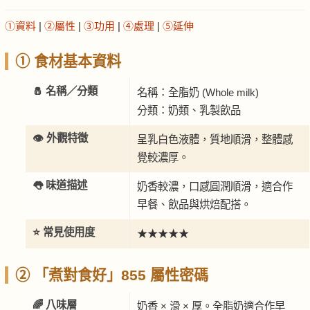
①資料
|
②屬性
|
③功用
|
④處理
|
⑤延伸
① 食材基本資料
🧂 名稱／分類
名稱：全脂奶 (Whole milk)
分類：奶類、乳製飲品
👁️ 外觀特徵
呈乳白色液體，質地順滑，整體感
覺較濃厚。
👅 味道描述
奶香較濃，口感圓潤順滑，適合作
早餐、飲品與烘焙配搭。
⭐ 常見使用度
★★★★★
② 「煮對食好」855 屬性密碼
🌈 八味層
奶香 × 滑 × 厚。全脂奶適合作早