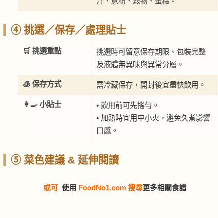
汁、意粉、穀物、蛋糕。
④ 挑選／保存／處理貼士
🛒 挑選重點
挑選時可留意保存期限、包裝完整
及液體無異味與異常分層。
🧊 保存方式
需冷藏保存，開封後宜盡快飲用。
👩‍🍳 小貼士
• 飲用前可先搖勻。
• 加熱時宜用中小火，避免久煮影響
口感。
⑤ 菜色建議 & 延伸閱讀
或可
使用
FoodNo1.com 搜尋
更多相關食譜