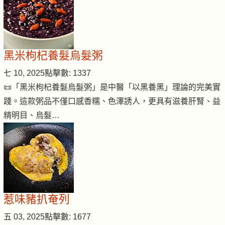
黑米枸杞養髮烏髮粥
七 10, 2025
點擊數: 1337
📜「黑米枸杞養髮烏髮粥」是中醫「以黑養黑」理論的完美實
踐。這款粥品不僅口感香糯、色澤誘人，更具有滋養肝腎、益
精明目、烏髮…
惹味豬扒奄列
五 03, 2025
點擊數: 1677