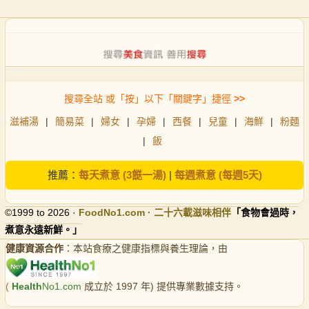
搜尋全站 或「按」以下「關鍵字」捷徑
>>
滋補湯
|
簡易菜
|
婦女
|
孕婦
|
西餐
|
兒童
|
海鮮
|
粉麵
|
飯
推薦：
每天煮意 (3餸一湯)
|
每週煮意 (每週5天)
©1999 to 2026 ·
FoodNo1
.com · 二十六載滋味相伴
「食物會過時，
煮意永遠新鮮。」
健康資源合作
：本站食療之健康指標與養生理論，由
(
Health
No1.com
成立於 1997 年) 提供專業數據支持。