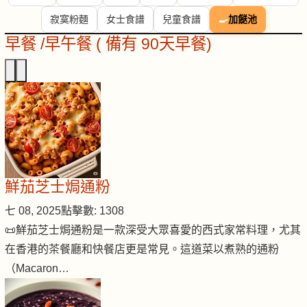
寂寞粉麵
女士食譜
兒童食譜
🍳
加餸池
早餐 /早午餐 ( 備有 90天早餐)
鮮茄芝士焗通粉
七 08, 2025
點擊數: 1308
📜鮮茄芝士焗通粉是一款深受大眾喜愛的西式家常料理，尤其
在香港的茶餐廳和快餐店更是常見。這道菜以煮熟的通粉
（Macaron…