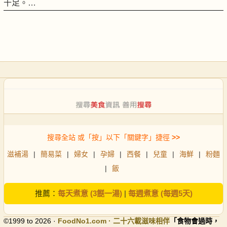
十足。…
搜尋全站 或「按」以下「關鍵字」捷徑
>>
滋補湯
|
簡易菜
|
婦女
|
孕婦
|
西餐
|
兒童
|
海鮮
|
粉麵
|
飯
推薦：
每天煮意 (3餸一湯)
|
每週煮意 (每週5天)
©1999 to 2026 ·
FoodNo1
.com · 二十六載滋味相伴
「食物會過時，