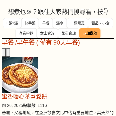
想煮乜🍲？跟住大家熱門搜尋看，按👇
3餸1湯
快手菜
早餐
湯水
一週煮意
甜品・小食
寂寞粉麵
女士食譜
兒童食譜
🍳
加餸池
早餐 /早午餐 ( 備有 90天早餐)
蜜香暖心蕃薯鬆餅
四 26, 2025
點擊數: 1116
蕃薯，又稱地瓜，在亞洲飲食文化中佔有重要地位，其天然的