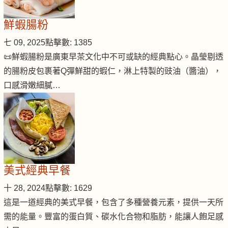
鮮蝦腸粉
七 09, 2025
點擊數: 1385
📜鮮蝦腸粉是廣東早茶文化中不可或缺的經典點心。晶瑩剔透
的腸粉皮包裹著Q彈鮮甜的蝦仁，淋上特製的豉油（醬油），
口感滑嫩細膩…
美式經典早餐
十 28, 2024
點擊數: 1629
這是一道經典的美式早餐，包含了多種營養元素，提供一天所
需的能量。豐富的蛋白質、碳水化合物和脂肪，能讓人飽足感