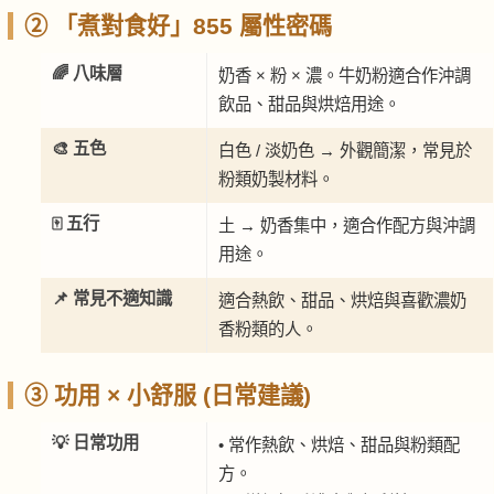
② 「煮對食好」855 屬性密碼
🌈 八味層
奶香 × 粉 × 濃。牛奶粉適合作沖調
飲品、甜品與烘焙用途。
🎨 五色
白色 / 淡奶色 → 外觀簡潔，常見於
粉類奶製材料。
🀄 五行
土 → 奶香集中，適合作配方與沖調
用途。
📌 常見不適知識
適合熱飲、甜品、烘焙與喜歡濃奶
香粉類的人。
③ 功用 × 小舒服 (日常建議)
💡 日常功用
• 常作熱飲、烘焙、甜品與粉類配
方。