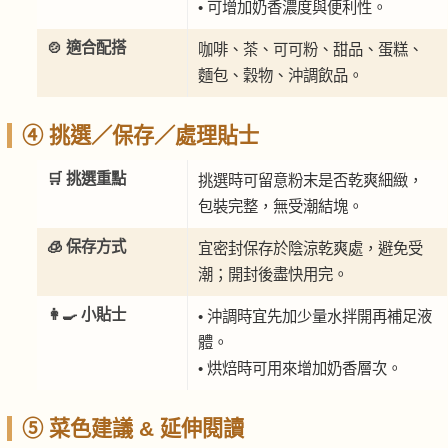
• 可增加奶香濃度與便利性。
🍲 適合配搭
咖啡、茶、可可粉、甜品、蛋糕、
麵包、穀物、沖調飲品。
④ 挑選／保存／處理貼士
🛒 挑選重點
挑選時可留意粉末是否乾爽細緻，
包裝完整，無受潮結塊。
🧊 保存方式
宜密封保存於陰涼乾爽處，避免受
潮；開封後盡快用完。
👩‍🍳 小貼士
• 沖調時宜先加少量水拌開再補足液
體。
• 烘焙時可用來增加奶香層次。
⑤ 菜色建議 & 延伸閱讀