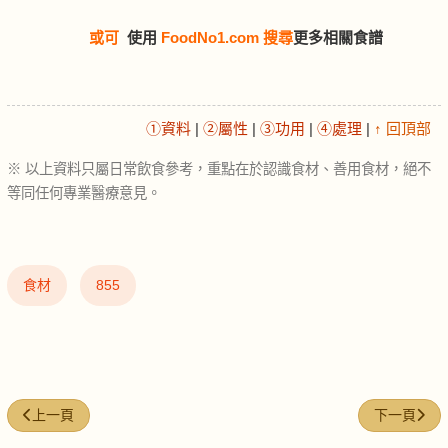
或可
使用
FoodNo1.com 搜尋
更多相關食譜
①資料
|
②屬性
|
③功用
|
④處理
|
↑ 回頂部
※ 以上資料只屬日常飲食參考，重點在於認識食材、善用食材，絕不
等同任何專業醫療意見。
食材
855
上一篇文章: 綠咖喱糊 (Green curry paste)
下一篇文章: 杏
上一頁
下一頁