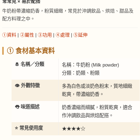
常常見 × 易於配搭
牛奶粉帶濃縮奶香，粉質細緻，常見於沖調飲品、烘焙、甜品及
配方料理之中。
①資料
|
②屬性
|
③功用
|
④處理
|
⑤延伸
① 食材基本資料
🧂 名稱／分類
名稱：牛奶粉 (Milk powder)
分類：奶類、粉類
👁️ 外觀特徵
多為白色或淡奶色粉末，質地細緻
乾爽，帶濃縮奶香。
👅 味道描述
奶香濃縮而細膩，粉質乾爽，適合
作沖調飲品與烘焙配搭。
⭐ 常見使用度
★★★★☆