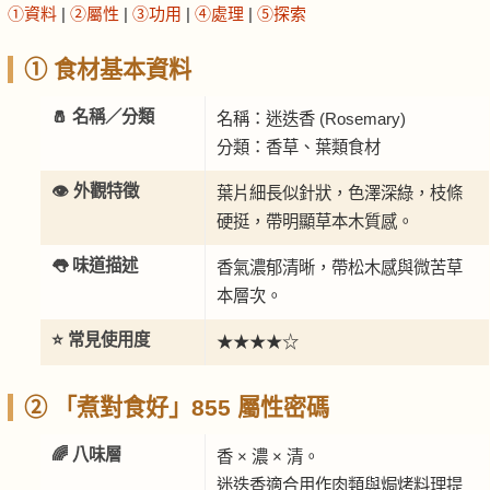
①資料
|
②屬性
|
③功用
|
④處理
|
⑤探索
① 食材基本資料
🧂 名稱／分類
名稱：迷迭香 (Rosemary)
分類：香草、葉類食材
👁️ 外觀特徵
葉片細長似針狀，色澤深綠，枝條
硬挺，帶明顯草本木質感。
👅 味道描述
香氣濃郁清晰，帶松木感與微苦草
本層次。
⭐ 常見使用度
★★★★☆
② 「煮對食好」855 屬性密碼
🌈 八味層
香 × 濃 × 清。
迷迭香適合用作肉類與焗烤料理提