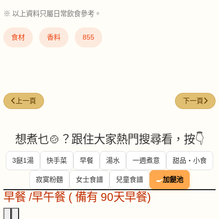
※ 以上資料只屬日常飲食參考。
食材
香料
855
上一篇文章: 沙茶醬 (shacha-sauce)
下一篇文章: 綠
上一頁
下一頁
想煮乜🍲？跟住大家熱門搜尋看，按👇
3餸1湯
快手菜
早餐
湯水
一週煮意
甜品・小食
寂寞粉麵
女士食譜
兒童食譜
🍳
加餸池
早餐 /早午餐 ( 備有 90天早餐)