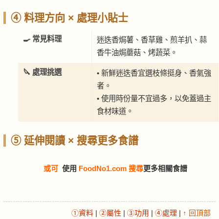
④ 料理方向 × 處理小貼士
🍳 常見料理
迷迭香焗薯、香草雞、煎羊扒、蒜
香牛油焗蘑菇、烤蔬菜。
🔪 處理挑選
• 新鮮迷迭香宜選枝條挺身、香氣強
者。
• 使用時份量不宜過多，以免蓋過主
食材味道。
⑤ 延伸閱讀 × 搜尋更多食譜
或可
使用
FoodNo1.com 搜尋
更多相關食譜
①資料
|
②屬性
|
③功用
|
④處理
|
↑ 回頂部