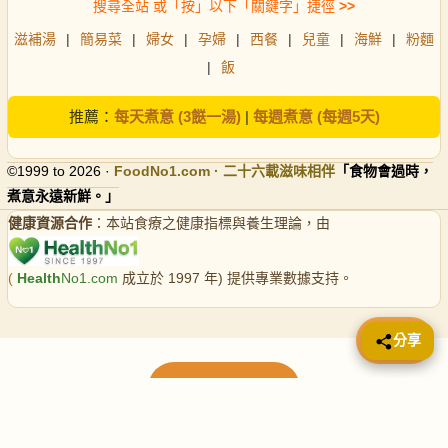
搜尋全站 或「按」以下「關鍵字」捷徑
>>
滋補湯
|
簡易菜
|
婦女
|
孕婦
|
西餐
|
兒童
|
海鮮
|
粉麵
|
飯
推薦：
每天煮意 (3餸一湯)
|
每週煮意 (每週5天)
©1999 to 2026 ·
FoodNo1
.com · 二十六載滋味相伴
「食物會過時，
煮意永遠新鮮。」
健康資源合作
：本站食療之健康指標與養生理論，由
(
Health
No1.com
成立於 1997 年) 提供專業數據支持。
📤 分享
分享
載入更多食譜
請使用下方頁數繼續瀏覽更多食譜