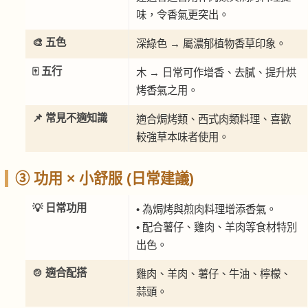
味，令香氣更突出。
🎨 五色
深綠色 → 屬濃郁植物香草印象。
🀄 五行
木 → 日常可作增香、去膩、提升烘
烤香氣之用。
📌 常見不適知識
適合焗烤類、西式肉類料理、喜歡
較強草本味者使用。
③ 功用 × 小舒服 (日常建議)
💡 日常功用
• 為焗烤與煎肉料理增添香氣。
• 配合薯仔、雞肉、羊肉等食材特別
出色。
🍲 適合配搭
雞肉、羊肉、薯仔、牛油、檸檬、
蒜頭。