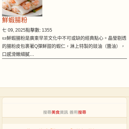
鮮蝦腸粉
七 09, 2025
點擊數: 1355
📜鮮蝦腸粉是廣東早茶文化中不可或缺的經典點心。晶瑩剔透
的腸粉皮包裹著Q彈鮮甜的蝦仁，淋上特製的豉油（醬油），
口感滑嫩細膩…