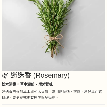
🌿 迷迭香 (Rosemary)
松木清香 × 草本濃郁 × 焗烤提味
迷迭香帶強烈草本與松木香氣，常用於焗烤、煎肉、薯仔與西式
料理，能令菜式更有層次與記憶點。