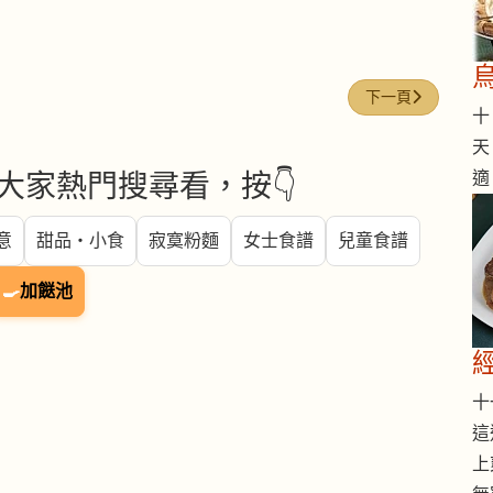
下一篇文章: 雞髀菇 (k
下一頁
十 
天
適
大家熱門搜尋看，按👇
意
甜品・小食
寂寞粉麵
女士食譜
兒童食譜
🍳
加餸池
十一
這
上