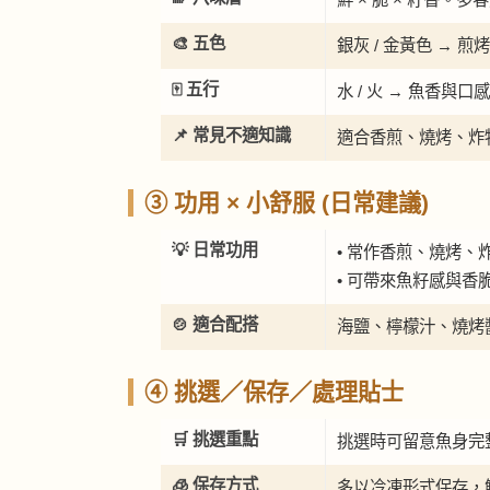
🎨 五色
銀灰 / 金黃色 →
🀄 五行
水 / 火 → 魚香
📌 常見不適知識
適合香煎、燒烤、炸
③ 功用 × 小舒服 (日常建議)
💡 日常功用
• 常作香煎、燒烤、
• 可帶來魚籽感與香
🍲 適合配搭
海鹽、檸檬汁、燒烤
④ 挑選／保存／處理貼士
🛒 挑選重點
挑選時可留意魚身完
🧊 保存方式
多以冷凍形式保存，