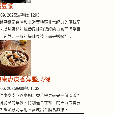
鹹豆漿
09, 2025
點擊數: 1293
鹹豆漿是台灣和上海等地區非常經典的傳統早
，以其獨特的鹹香風味和溫暖的口感而深受喜
。它並非一般的鹹味豆漿，而是透過加…
健康麥皮香蕉堅果碗
06, 2025
點擊數: 1132
健康麥皮（燕麥粥）香蕉堅果碗是一份溫暖而
滿能量的早餐，特別適合在寒冷的天氣或需要
久飽足感時享用。麥皮富含膳食纖維，…