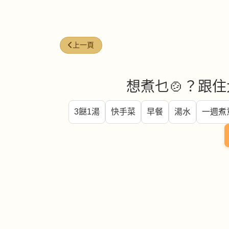
上一篇文章: 青蟹 (mud crab)
上一頁
想煮乜🍲？跟住
3餸1湯
快手菜
早餐
湯水
一週煮