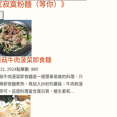
《寂寞粉麵（等你）》
蘑菇牛肉菠菜即食麵
21, 2024
點擊數: 860
菇牛肉菠菜即食麵是一道簡單易做的料理，只
將即食麵煮熟，再加入炒好的蘑菇、牛肉和菠
即可。這道料理富含蛋白質、維生素和…