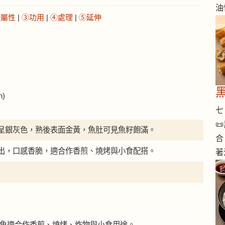
油
②屬性
|
③功用
|
④處理
|
⑤延伸
n)
七 

呈銀灰色，熟後表面金黃，魚肚可見魚籽飽滿。
合
出，口感香脆，適合作香煎、燒烤與小食配搭。
著
。多春魚適合作香煎、燒烤、炸物與小食用途。