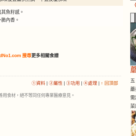
出其魚籽感。
外脆內香。
dNo1.com 搜尋
更多相關食譜
五 
①資料
|
②屬性
|
③功用
|
④處理
|
↑ 回頂部
蘑
善用食材，絕不等同任何專業醫療意見。
需
菜