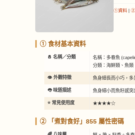
①資料
|
① 食材基本資料
🧂 名稱／分類
名稱：多春魚 (capeli
分類：海鮮類、魚類
👁️ 外觀特徵
魚身細長而小巧，多
👅 味道描述
魚身細小而魚籽感突
⭐ 常見使用度
★★★★☆
② 「煮對食好」855 屬性密碼
🌈 八味層
鮮 × 脆 × 籽香