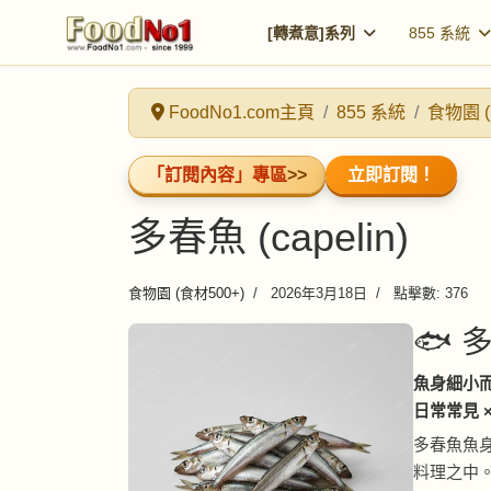
[轉煮意]系列
855 系統
FoodNo1.com主頁
855 系統
食物園 (
「訂閱內容」專區
>>
立即訂閱！
多春魚 (capelin)
食物園 (食材500+)
2026年3月18日
點擊數: 376
🐟 多
魚身細小
日常常見 
多春魚魚
料理之中