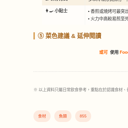
👩‍🍳 小貼士
• 香煎或燒烤可最突
• 火力中高較易煎至
⑤ 菜色建議 & 延伸閱讀
或可
使用
Foo
※ 以上資料只屬日常飲食參考，重點在於認識食材、
食材
魚類
855