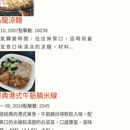
烏龍涼麵
ing-oyster-mushroom)
10, 2007
點擊數: 18239
 氣 轉 變 時 間 ， 往 往 無 胃 口 ， 這 時 就 最
 宜 食 口 味 清 淡 的 涼 麵 。 材 料…
經典港式牛筋腩米線
 09, 2024
點擊數: 2045
道經典的港式美食，牛筋腩炆得軟稔入味，配
爽口的米線和清甜的白菜苗，口感豐富，滋味