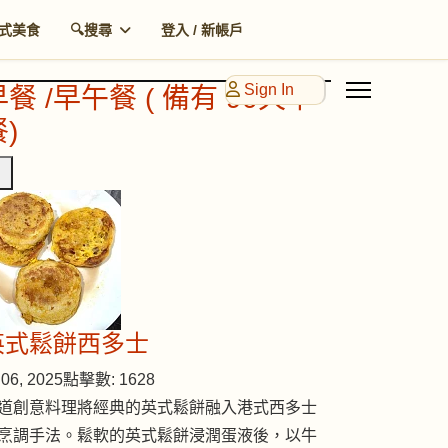
式美食
🔍搜尋
登入 / 新帳戶
Sign In
早餐 /早午餐 ( 備有 90天早
)
英式鬆餅西多士
06, 2025
點擊數: 1628
道創意料理將經典的英式鬆餅融入港式西多士
烹調手法。鬆軟的英式鬆餅浸潤蛋液後，以牛