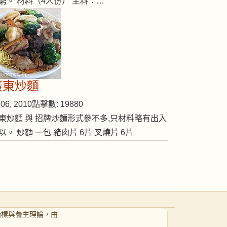
窮。 材料（4人份） 主料：…
廣東炒麵
06, 2010
點擊數: 19880
東炒麵 與 招牌炒麵形式參不多,只材料略有出入
以。 炒麵 一包 豬肉片 6片 叉燒片 6片
指標與養生理論，由