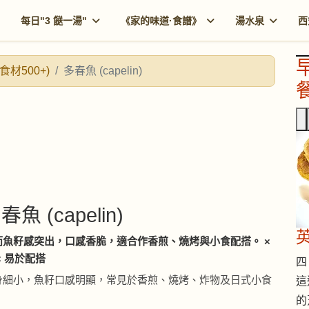
每日"3 餸一湯"
《家的味道·食譜》
湯水泉
西
食材500+)
多春魚 (capelin)
餐
春魚 (capelin)
而魚籽感突出，口感香脆，適合作香煎、燒烤與小食配搭。 ×
× 易於配搭
四 
身細小，魚籽口感明顯，常見於香煎、燒烤、炸物及日式小食
這
。
的