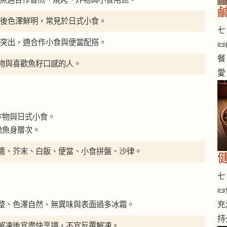
 煎烤後色澤鮮明，常見於日式小食。
七 
與口感突出，適合作小食與便當配搭。

餐
物與喜歡魚籽口感的人。
愛
炸物與日式小食。
脆魚身層次。
醬、芥末、白飯、便當、小食拼盤、沙律。
七 

整、色澤自然、無異味與表面過多冰霜。
充
持
解凍後宜盡快烹調，不宜反覆解凍。