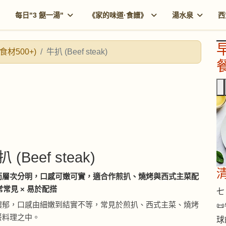
每日"3 餸一湯"
《家的味道·食譜》
湯水泉
西
食材500+)
牛扒 (Beef steak)
餐
扒 (Beef steak)
而層次分明，口感可嫩可實，適合作煎扒、燒烤與西式主菜配
常常見 × 易於配搭
七 
濃郁，口感由細嫩到結實不等，常見於煎扒、西式主菜、燒烤

餐料理之中。
球