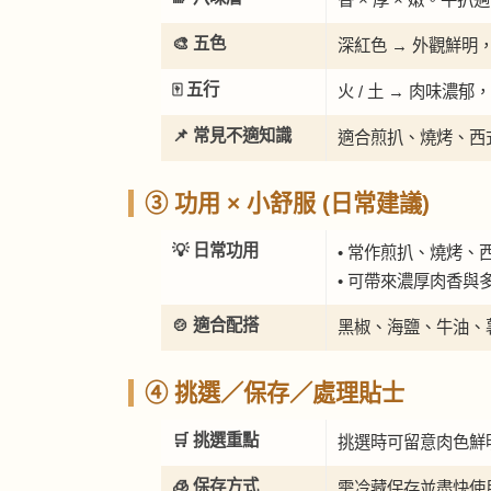
🎨 五色
深紅色 → 外觀鮮
🀄 五行
火 / 土 → 肉味
📌 常見不適知識
適合煎扒、燒烤、西
③ 功用 × 小舒服 (日常建議)
💡 日常功用
• 常作煎扒、燒烤、
• 可帶來濃厚肉香與
🍲 適合配搭
黑椒、海鹽、牛油、
④ 挑選／保存／處理貼士
🛒 挑選重點
挑選時可留意肉色鮮
🧊 保存方式
需冷藏保存並盡快使