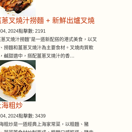
薑蔥叉燒汁撈麵 + 新鮮出爐叉燒
rawn)
04, 2024
點擊數: 2191
薑蔥叉燒汁撈麵"是一道新配搭的港式美食，以叉
、撈麵和薑蔥叉燒汁為主要食材。叉燒肉質軟
，鹹甜適中，搭配薑蔥叉燒汁的香…
上海粗炒
04, 2024
點擊數: 3439
海粗炒是一道經典上海家常菜，以粗麵、豬