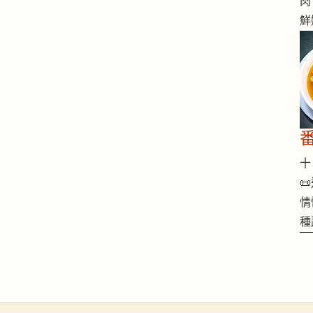
肉
鮮
十 

情
種