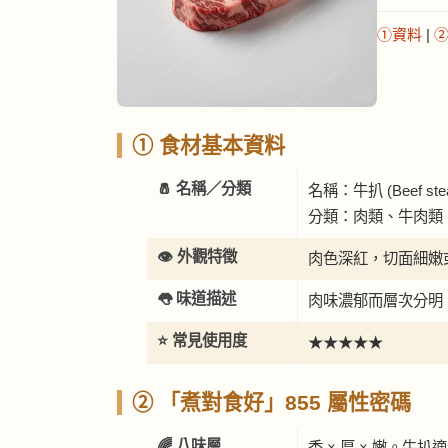
①資料
|
① 食材基本資料
🧂 名稱／分類
名稱：牛扒 (Beef ste
分類：肉類、牛肉類
👁️ 外觀特徵
肉色深紅，切面細嫩
👅 味道描述
肉味濃郁而層次分明
⭐ 常見使用度
★★★★★
② 「煮對食好」855 屬性密碼
🌈 八味層
香 × 厚 × 嫩。