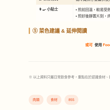
👩‍🍳 小貼士
• 煎前回溫，較易受
• 煎好後靜置片刻，
⑤ 菜色建議 & 延伸閱讀
或可
使用
Foo
※ 以上資料只屬日常飲食參考，重點在於認識食材、
肉類
食材
855