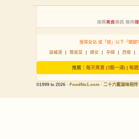
搜尋全站 或「按」以下「關鍵
滋補湯
|
簡易菜
|
婦女
|
孕婦
|
西餐
|
推薦：
每天煮意 (3餸一湯)
|
每週
©1999 to 2026 ·
FoodNo1
.com · 二十六載滋味相伴