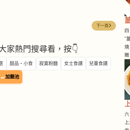
下一篇文章: 明蝦 (p
下一頁
四 
"
燒
大家熱門搜尋看，按👇
嫩
意
甜品・小食
寂寞粉麵
女士食譜
兒童食譜
🍳
加餸池
六 
上