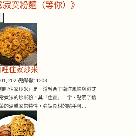
《寂寞粉麵（等你）》
咖哩住家炒米
01, 2025
點擊數: 1308
咖哩住家炒米」是一道融合了南洋風味與港式
常煮法的炒米粉。其「住家」二字，點明了這
菜的溫馨家常特性，強調食材的隨手可…