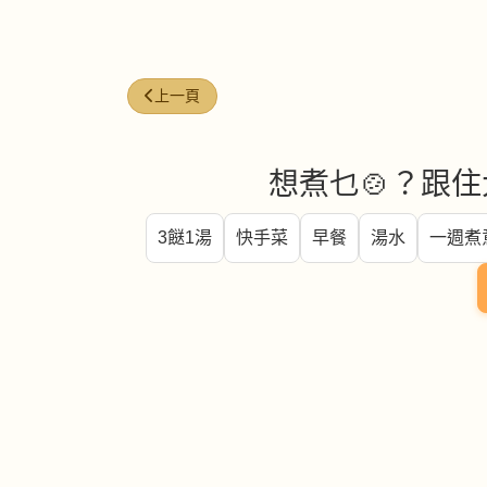
上一篇文章: 泰式甜辣醬 (Thai sweet chili sauce)
上一頁
想煮乜🍲？跟住
3餸1湯
快手菜
早餐
湯水
一週煮