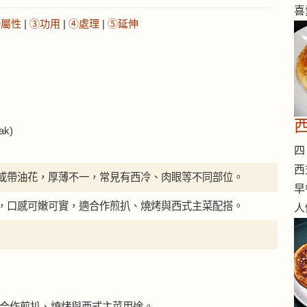
喜
②屬性
|
③功用
|
④處理
|
⑤延伸
西
ak)
四 
西
或帶油花，厚薄不一，常見有西冷、肉眼等不同部位。
早
，口感可嫩可實，適合作煎扒、燒烤與西式主菜配搭。
人
牛扒適合作煎扒、燒烤與西式主菜用途。