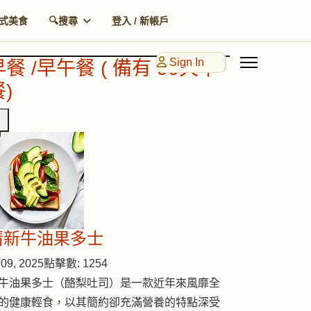
式美食
🔍搜尋
登入 / 新帳戶
Sign In
早餐 /早午餐 ( 備有 90天早
)
清新牛油果多士
09, 2025
點擊數: 1254
牛油果多士（酪梨吐司）是一款近年來風靡全
的健康輕食，以其簡約卻充滿營養的特點深受