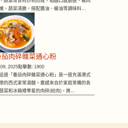
、蔬菜等食材炒制而成。粗麵口感筋道，豬肉
嫩，蔬菜清脆，搭配醬油、蠔油等調味料…
番茄肉碎雜菜通心粉
09, 2025
點擊數: 1900
這道「番茄肉碎雜菜通心粉」是一道充滿港式
懷的西式家常湯麵。靈感來自於家庭常備的各
蔬菜和冰箱裡零星的肉碎(絞肉)，將…