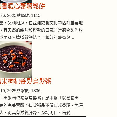
蜜香暖心蕃薯鬆餅
26, 2025
點擊數: 1115
薯，又稱地瓜，在亞洲飲食文化中佔有重要地
，其天然的甜味和鬆軟的口感非常適合製作甜
或早餐。這道鬆餅結合了蕃薯的營養與…
黑米枸杞養髮烏髮粥
10, 2025
點擊數: 1336
「黑米枸杞養髮烏髮粥」是中醫「以黑養黑」
論的完美實踐。這款粥品不僅口感香糯、色澤
人，更具有滋養肝腎、益精明目、烏髮…