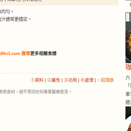
熱均勻。
肉汁通常更穩定。
dNo1.com 搜尋
更多相關食譜
六 
①資料
|
②屬性
|
③功用
|
④處理
|
↑ 回頂部
「
善用食材，絕不等同任何專業醫療意見。
家
道