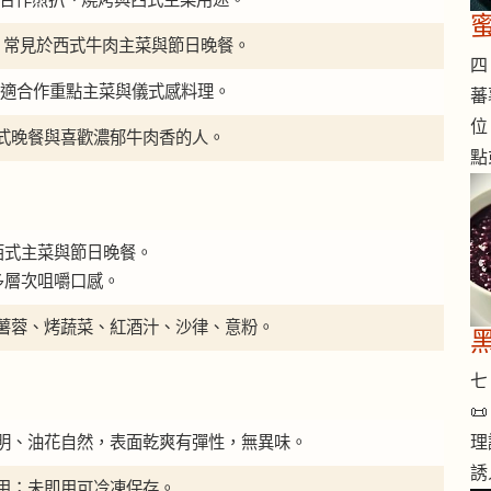
明，常見於西式牛肉主菜與節日晚餐。
四 
濃郁，適合作重點主菜與儀式感料理。
蕃
位
式晚餐與喜歡濃郁牛肉香的人。
點
西式主菜與節日晚餐。
多層次咀嚼口感。
薯蓉、烤蔬菜、紅酒汁、沙律、意粉。
七 

明、油花自然，表面乾爽有彈性，無異味。
理
誘
用；未即用可冷凍保存。