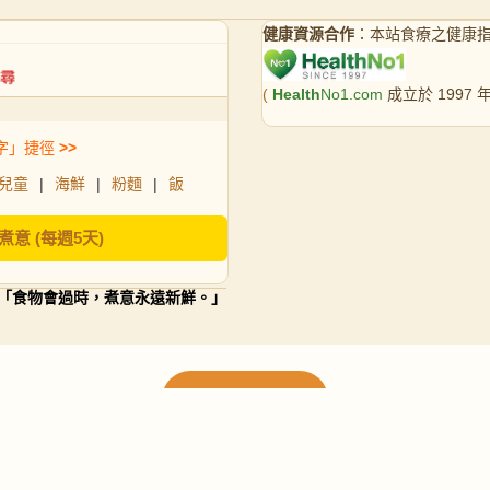
健康資源合作
：本站食療之健康
(
Health
No1.com
成立於 1997
字」捷徑
>>
兒童
|
海鮮
|
粉麵
|
飯
煮意 (每週5天)
「食物會過時，煮意永遠新鮮。」
載入更多食譜
請使用下方頁數繼續瀏覽更多食譜