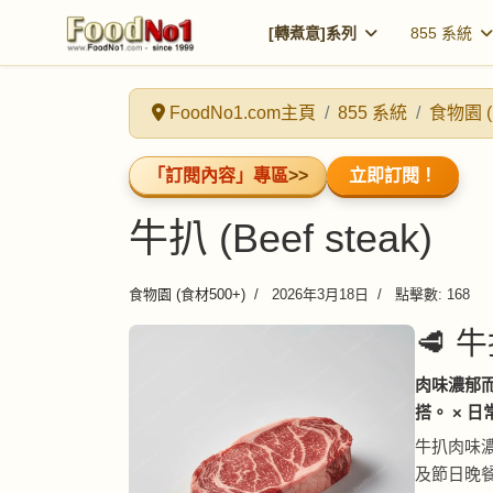
[轉煮意]系列
855 系統
FoodNo1.com主頁
855 系統
食物園 (
「訂閱內容」專區
>>
立即訂閱！
牛扒 (Beef steak)
食物園 (食材500+)
2026年3月18日
點擊數: 168
🥩 牛
肉味濃郁
搭。 × 日
牛扒肉味
及節日晚