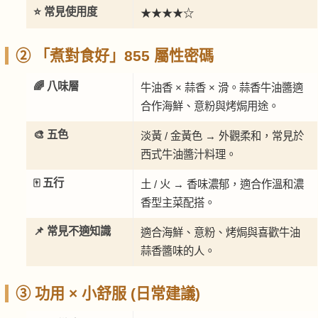
⭐ 常見使用度
★★★★☆
② 「煮對食好」855 屬性密碼
🌈 八味層
牛油香 × 蒜香 × 滑。蒜香牛油醬適
合作海鮮、意粉與烤焗用途。
🎨 五色
淡黃 / 金黃色 → 外觀柔和，常見於
西式牛油醬汁料理。
🀄 五行
土 / 火 → 香味濃郁，適合作溫和濃
香型主菜配搭。
📌 常見不適知識
適合海鮮、意粉、烤焗與喜歡牛油
蒜香醬味的人。
③ 功用 × 小舒服 (日常建議)