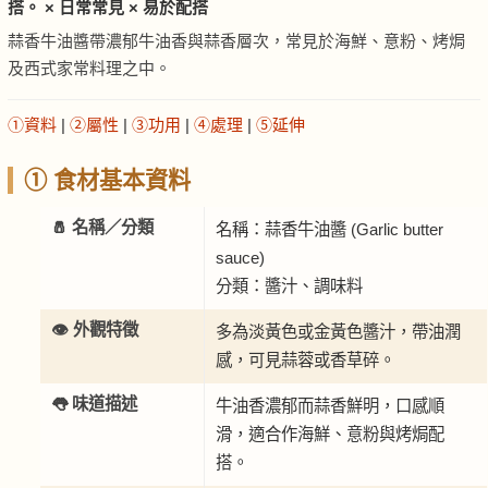
搭。 × 日常常見 × 易於配搭
蒜香牛油醬帶濃郁牛油香與蒜香層次，常見於海鮮、意粉、烤焗
及西式家常料理之中。
①資料
|
②屬性
|
③功用
|
④處理
|
⑤延伸
① 食材基本資料
🧂 名稱／分類
名稱：蒜香牛油醬 (Garlic butter
sauce)
分類：醬汁、調味料
👁️ 外觀特徵
多為淡黃色或金黃色醬汁，帶油潤
感，可見蒜蓉或香草碎。
👅 味道描述
牛油香濃郁而蒜香鮮明，口感順
滑，適合作海鮮、意粉與烤焗配
搭。