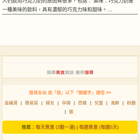
人們飲用巧克力奶的原因有很多，包括： 美味：巧克力奶是
一種美味的飲料，具有濃郁的巧克力味和甜味。…
搜尋全站 或「按」以下「關鍵字」捷徑
>>
滋補湯
|
簡易菜
|
婦女
|
孕婦
|
西餐
|
兒童
|
海鮮
|
粉麵
|
飯
推薦：
每天煮意 (3餸一湯)
|
每週煮意 (每週5天)