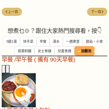
上一篇文章: 豬腩肉 (Pork belly)
下一篇文章: 黑
上一頁
下一頁
想煮乜🍲？跟住大家熱門搜尋看，按👇
3餸1湯
快手菜
早餐
湯水
一週煮意
甜品・小食
寂寞粉麵
女士食譜
兒童食譜
🍳
加餸池
早餐 /早午餐 ( 備有 90天早餐)