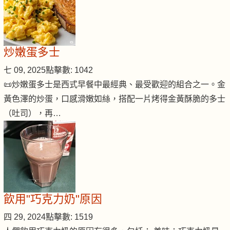
炒嫩蛋多士
七 09, 2025
點擊數: 1042
📜炒嫩蛋多士是西式早餐中最經典、最受歡迎的組合之一。金
黃色澤的炒蛋，口感滑嫩如絲，搭配一片烤得金黃酥脆的多士
（吐司），再…
飲用"巧克力奶"原因
四 29, 2024
點擊數: 1519