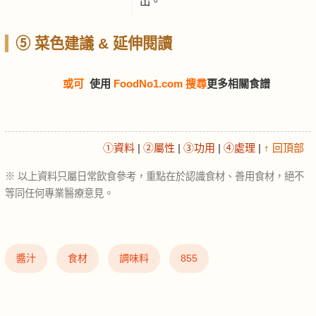
出。
⑤ 菜色建議 & 延伸閱讀
或可
使用
FoodNo1.com 搜尋
更多相關食譜
①資料
|
②屬性
|
③功用
|
④處理
|
↑ 回頂部
※ 以上資料只屬日常飲食參考，重點在於認識食材、善用食材，絕不
等同任何專業醫療意見。
醬汁
食材
調味料
855