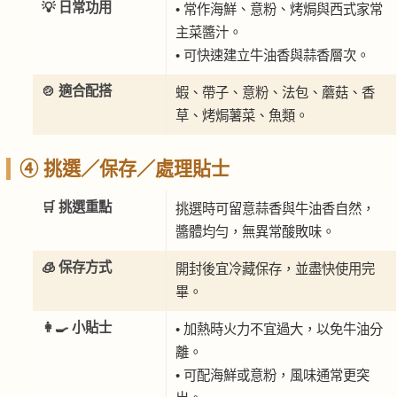
💡 日常功用
• 常作海鮮、意粉、烤焗與西式家常
主菜醬汁。
• 可快速建立牛油香與蒜香層次。
🍲 適合配搭
蝦、帶子、意粉、法包、蘑菇、香
草、烤焗薯菜、魚類。
④ 挑選／保存／處理貼士
🛒 挑選重點
挑選時可留意蒜香與牛油香自然，
醬體均勻，無異常酸敗味。
🧊 保存方式
開封後宜冷藏保存，並盡快使用完
畢。
👩‍🍳 小貼士
• 加熱時火力不宜過大，以免牛油分
離。
• 可配海鮮或意粉，風味通常更突