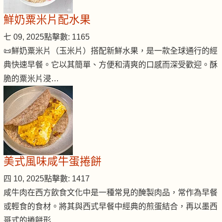
鮮奶粟米片配水果
七 09, 2025
點擊數: 1165
📜鮮奶粟米片（玉米片）搭配新鮮水果，是一款全球通行的經
典快速早餐。它以其簡單、方便和清爽的口感而深受歡迎。酥
脆的粟米片浸…
美式風味咸牛蛋捲餅
四 10, 2025
點擊數: 1417
咸牛肉在西方飲食文化中是一種常見的醃製肉品，常作為早餐
或輕食的食材。將其與西式早餐中經典的煎蛋結合，再以墨西
哥式的捲餅形…