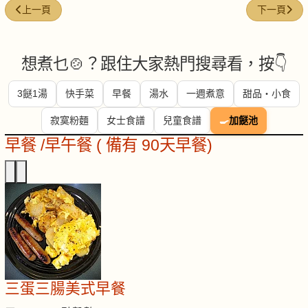
上一篇文章: 牛肩胛 (Beef chuck)
下一篇文章: 花
上一頁
下一頁
想煮乜🍲？跟住大家熱門搜尋看，按👇
3餸1湯
快手菜
早餐
湯水
一週煮意
甜品・小食
寂寞粉麵
女士食譜
兒童食譜
🍳
加餸池
早餐 /早午餐 ( 備有 90天早餐)
三蛋三腸美式早餐