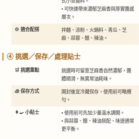
式小食醬料。
• 可快速帶來濃郁芝麻香與厚實醬感
層次。
🍲 適合配搭
拌麵、涼粉、火鍋料、青瓜、芝
麻、蒜蓉、醋、辣油。
④ 挑選／保存／處理貼士
🛒 挑選重點
挑選時可留意芝麻香自然濃郁，醬
體順滑，無異常油耗味。
🧊 保存方式
開封後宜冷藏保存，使用前可略攪
勻。
👩‍🍳 小貼士
• 使用前可先加少量溫水調開。
• 與蒜蓉、醋、辣油搭配，味道通常
更平衡。