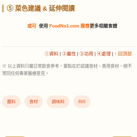
⑤ 菜色建議 & 延伸閱讀
或可
使用
FoodNo1.com 搜尋
更多相關食譜
①資料
|
②屬性
|
③功用
|
④處理
|
↑ 回頂部
※ 以上資料只屬日常飲食參考，重點在於認識食材、善用食材，絕不
等同任何專業醫療意見。
醬料
食材
調味料
855