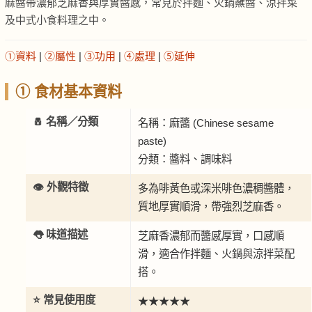
麻醬帶濃郁芝麻香與厚實醬感，常見於拌麵、火鍋蘸醬、涼拌菜
及中式小食料理之中。
①資料
|
②屬性
|
③功用
|
④處理
|
⑤延伸
① 食材基本資料
🧂 名稱／分類
名稱：麻醬 (Chinese sesame
paste)
分類：醬料、調味料
👁️ 外觀特徵
多為啡黃色或深米啡色濃稠醬體，
質地厚實順滑，帶強烈芝麻香。
👅 味道描述
芝麻香濃郁而醬感厚實，口感順
滑，適合作拌麵、火鍋與涼拌菜配
搭。
⭐ 常見使用度
★★★★★