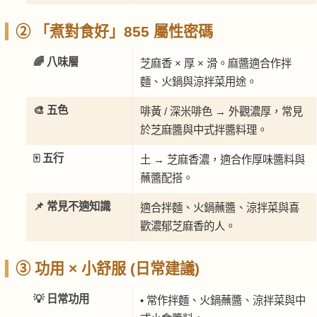
② 「煮對食好」855 屬性密碼
🌈 八味層
芝麻香 × 厚 × 滑。麻醬適合作拌
麵、火鍋與涼拌菜用途。
🎨 五色
啡黃 / 深米啡色 → 外觀濃厚，常見
於芝麻醬與中式拌醬料理。
🀄 五行
土 → 芝麻香濃，適合作厚味醬料與
蘸醬配搭。
📌 常見不適知識
適合拌麵、火鍋蘸醬、涼拌菜與喜
歡濃郁芝麻香的人。
③ 功用 × 小舒服 (日常建議)
💡 日常功用
• 常作拌麵、火鍋蘸醬、涼拌菜與中