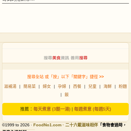
搜尋全站 或「按」以下「關鍵字」捷徑
>>
滋補湯
|
簡易菜
|
婦女
|
孕婦
|
西餐
|
兒童
|
海鮮
|
粉麵
|
飯
推薦：
每天煮意 (3餸一湯)
|
每週煮意 (每週5天)
©1999 to 2026 ·
FoodNo1
.com · 二十六載滋味相伴
「食物會過時，