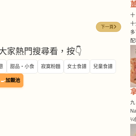
十 
十
下一篇文章: 石斑 (gro
下一頁
多
配
大家熱門搜尋看，按👇
意
甜品・小食
寂寞粉麵
女士食譜
兒童食譜
🍳
加餸池
九 
Na
¼