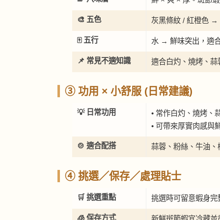
🎨 五色
灰黑條紋 / 紅橙色
🀄 五行
水 → 鮮味突出，適
📌 常見不適知識
適合白灼、燒烤、蒜
③ 功用 × 小舒服 (日常建議)
💡 日常功用
• 常作白灼、燒烤、
• 可帶來厚實肉感與
🍲 適合配搭
蒜蓉、粉絲、牛油、
④ 挑選／保存／處理貼士
🛒 挑選重點
挑選時可留意蝦身完
🧊 保存方式
新鮮斑節蝦宜冷藏並