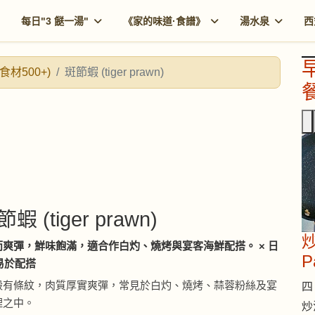
每日"3 餸一湯"
《家的味道·食譜》
湯水泉
西
食材500+)
斑節蝦 (tiger prawn)
餐
節蝦 (tiger prawn)
炒
爽彈，鮮味飽滿，適合作白灼、燒烤與宴客海鮮配搭。 × 日
P
 易於配搭
殼有條紋，肉質厚實爽彈，常見於白灼、燒烤、蒜蓉粉絲及宴
四 
理之中。
炒