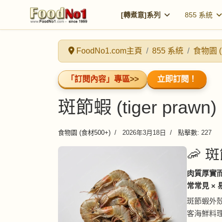
[轉煮意]系列
855 系統
FoodNo1.com主頁
855 系統
食物園 (
「訂閱內容」專區
>>
立即訂閱！
斑節蝦 (tiger prawn)
食物園 (食材500+)
2026年3月18日
點擊數: 227
🦐 斑
肉質厚實而
常常見 ×
斑節蝦外
客海鮮料