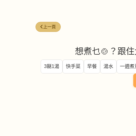
上一篇文章: 牛絞肉 (Ground beef)
上一頁
想煮乜🍲？跟住
3餸1湯
快手菜
早餐
湯水
一週煮