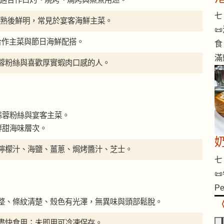
七 
 → 熟後鮮明，常見於宴客海鮮主菜。

合作主菜與節日海鮮配搭。
食
滿
蓉粉絲與喜歡厚實蝦肉口感的人。
蒜蓉粉絲與宴客主菜。
鮮甜海味層次。
檸檬汁、海鹽、薑蔥、焗烤醬汁、芝士。
七 
📜
Pe
整、條紋清楚、殼色有光澤，無異味與頭部鬆脫。
盡快食用；未即用可冷凍保存。