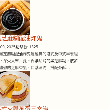
黑芝麻糊配油炸鬼
09, 2025
點擊數: 1325
黑芝麻糊配油炸鬼是經典的港式及中式早餐組
，深受大眾喜愛。香濃幼滑的黑芝麻糊，散發
濃郁的芝麻香氣，口感溫潤。搭配外酥…
港式火腿煎蛋三文治