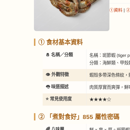
①資料
|
① 食材基本資料
🧂 名稱／分類
名稱：斑節蝦 (tiger p
分類：海鮮類、甲殼
👁️ 外觀特徵
蝦殼多帶深色條紋，
👅 味道描述
肉質厚實而爽彈，鮮
⭐ 常見使用度
★★★★☆
② 「煮對食好」855 屬性密碼
🌈 八味層
鮮 × 爽 × 厚。