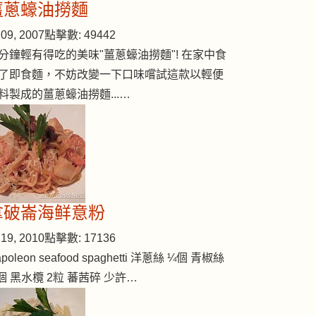
薑蔥蠔油撈麵
09, 2007
點擊數: 49442
分鐘輕有得吃的美味"薑蔥蠔油撈麵"! 在家中食
uper-fish)
了即食麵，不妨改變一下口味嚐試這款以輕便
料製成的薑蔥蠔油撈麵...…
拿破崙海鲜意粉
19, 2010
點擊數: 17136
poleon seafood spaghetti 洋蔥絲 ¼個 青椒絲
個 黑水欖 2粒 蕃茜碎 少許…