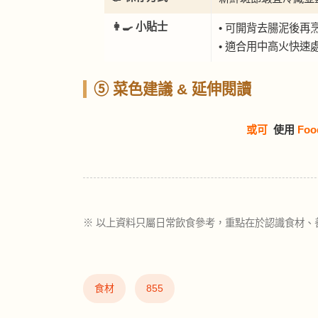
👩‍🍳 小貼士
• 可開背去腸泥後再
• 適合用中高火快速
⑤ 菜色建議 & 延伸閱讀
或可
使用
Foo
※ 以上資料只屬日常飲食參考，重點在於認識食材、
食材
855