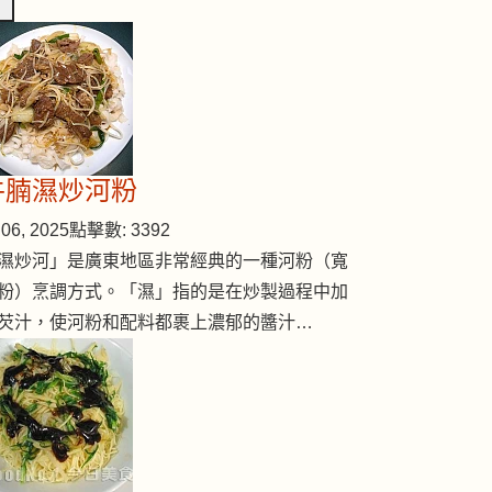
牛腩濕炒河粉
06, 2025
點擊數: 3392
濕炒河」是廣東地區非常經典的一種河粉（寬
粉）烹調方式。「濕」指的是在炒製過程中加
芡汁，使河粉和配料都裹上濃郁的醬汁…