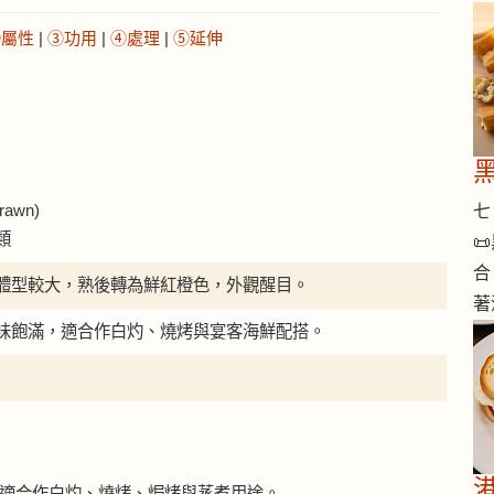
②屬性
|
③功用
|
④處理
|
⑤延伸
rawn)
七 
類

合
體型較大，熟後轉為鮮紅橙色，外觀醒目。
著
味飽滿，適合作白灼、燒烤與宴客海鮮配搭。
斑節蝦適合作白灼、燒烤、焗烤與蒸煮用途。