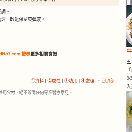
烹調。
處理，較能保留爽彈感。
dNo1.com 搜尋
更多相關食譜
五 
「
米
①資料
|
②屬性
|
③功用
|
④處理
|
↑ 回頂部
入
善用食材，絕不等同任何專業醫療意見。