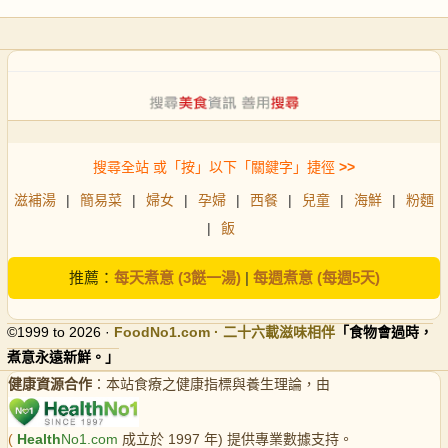
搜尋全站 或「按」以下「關鍵字」捷徑
>>
滋補湯
|
簡易菜
|
婦女
|
孕婦
|
西餐
|
兒童
|
海鮮
|
粉麵
|
飯
推薦：
每天煮意 (3餸一湯)
|
每週煮意 (每週5天)
©1999 to 2026 ·
FoodNo1
.com · 二十六載滋味相伴
「食物會過時，
煮意永遠新鮮。」
健康資源合作
：本站食療之健康指標與養生理論，由
(
Health
No1.com
成立於 1997 年) 提供專業數據支持。