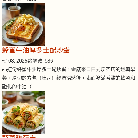
蜂蜜牛油厚多士配炒蛋
七 08, 2025
點擊數: 986
📜這份蜂蜜牛油厚多士配炒蛋，靈感來自日式喫茶店的經典早
餐。厚切的方包（吐司）經過烘烤後，表面塗滿香甜的蜂蜜和
融化的牛油（…