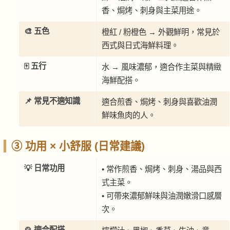
香、焗烤、刺身與主菜用途。
🎨 五色
橙紅 / 粉橙色 → 外觀鮮明，常見於
西式與日式海鮮料理。
🀄 五行
水 → 風味濃郁，適合作主菜與精緻
海鮮配搭。
📌 常見不適知識
適合煎香、焗烤、刺身與喜歡油潤
鮮味魚肉的人。
③ 功用 × 小舒服 (日常建議)
💡 日常功用
• 常作煎香、焗烤、刺身、湯品與西
式主菜。
• 可帶來濃郁鮮味與油潤嫩滑口感層
次。
🍲 適合配搭