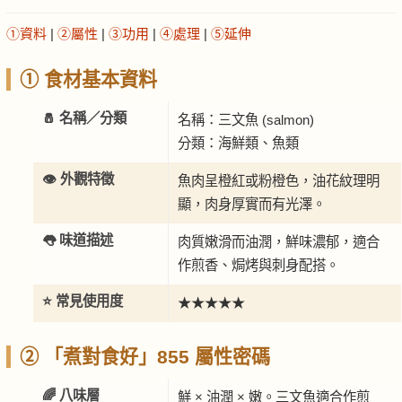
①資料
|
②屬性
|
③功用
|
④處理
|
⑤延伸
① 食材基本資料
🧂 名稱／分類
名稱：三文魚 (salmon)
分類：海鮮類、魚類
👁️ 外觀特徵
魚肉呈橙紅或粉橙色，油花紋理明
顯，肉身厚實而有光澤。
👅 味道描述
肉質嫩滑而油潤，鮮味濃郁，適合
作煎香、焗烤與刺身配搭。
⭐ 常見使用度
★★★★★
② 「煮對食好」855 屬性密碼
🌈 八味層
鮮 × 油潤 × 嫩。三文魚適合作煎