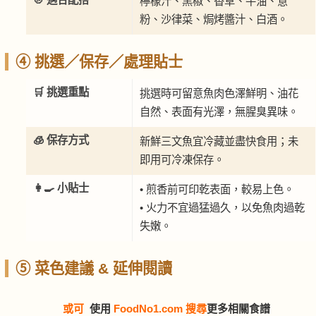
檸檬汁、黑椒、香草、牛油、意
粉、沙律菜、焗烤醬汁、白酒。
④ 挑選／保存／處理貼士
🛒 挑選重點
挑選時可留意魚肉色澤鮮明、油花
自然、表面有光澤，無腥臭異味。
🧊 保存方式
新鮮三文魚宜冷藏並盡快食用；未
即用可冷凍保存。
👩‍🍳 小貼士
• 煎香前可印乾表面，較易上色。
• 火力不宜過猛過久，以免魚肉過乾
失嫩。
⑤ 菜色建議 & 延伸閱讀
或可
使用
FoodNo1.com 搜尋
更多相關食譜