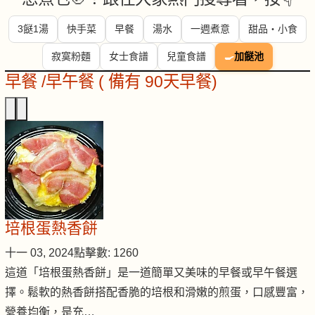
3餸1湯
快手菜
早餐
湯水
一週煮意
甜品・小食
寂寞粉麵
女士食譜
兒童食譜
🍳
加餸池
早餐 /早午餐 ( 備有 90天早餐)
培根蛋熱香餅
十一 03, 2024
點擊數: 1260
這道「培根蛋熱香餅」是一道簡單又美味的早餐或早午餐選
擇。鬆軟的熱香餅搭配香脆的培根和滑嫩的煎蛋，口感豐富，
營養均衡，是充…