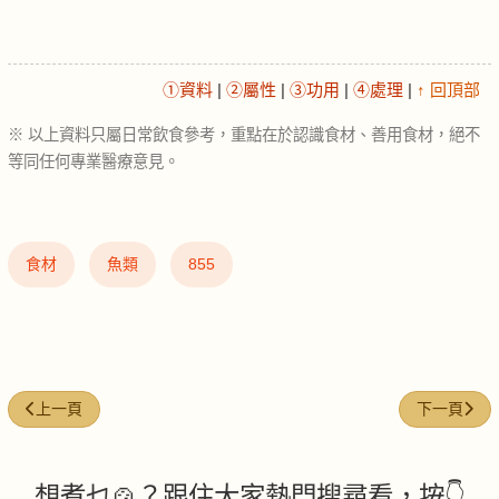
①資料
|
②屬性
|
③功用
|
④處理
|
↑ 回頂部
※ 以上資料只屬日常飲食參考，重點在於認識食材、善用食材，絕不
等同任何專業醫療意見。
食材
魚類
855
上一篇文章: 酸菜魚湯底 (Sour fish broth base)
下一篇文章: 海
上一頁
下一頁
想煮乜🍲？跟住大家熱門搜尋看，按👇