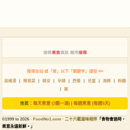
搜尋全站 或「按」以下「關鍵字」捷徑
>>
滋補湯
|
簡易菜
|
婦女
|
孕婦
|
西餐
|
兒童
|
海鮮
|
粉麵
|
飯
推薦：
每天煮意 (3餸一湯)
|
每週煮意 (每週5天)
©1999 to 2026 ·
FoodNo1
.com · 二十六載滋味相伴
「食物會過時，
煮意永遠新鮮。」