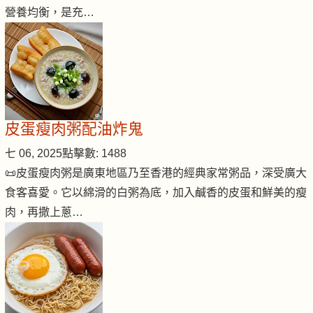
營養均衡，是充…
皮蛋瘦肉粥配油炸鬼
七 06, 2025
點擊數: 1488
📜皮蛋瘦肉粥是廣東地區乃至香港的經典家常粥品，深受廣大
食客喜愛。它以綿滑的白粥為底，加入鹹香的皮蛋和鮮美的瘦
肉，再撒上蔥…