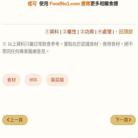
或可
使用
FoodNo1.com 搜尋
更多相關食譜
①資料
|
②屬性
|
③功用
|
④處理
|
↑ 回頂部
※ 以上資料只屬日常飲食參考，重點在於認識食材、善用食材，絕不
等同任何專業醫療意見。
食材
855
葉菜類
上一篇文章: 馬鮫魚 (mackerel)
下一篇文章: 南乳
上一頁
下一頁