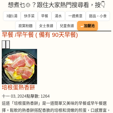
想煮乜🍲？跟住大家熱門搜尋看，按👇
3餸1湯
快手菜
早餐
湯水
一週煮意
甜品・小食
寂寞粉麵
女士食譜
兒童食譜
🍳
加餸池
早餐 /早午餐 ( 備有 90天早餐)
培根蛋熱香餅
十一 03, 2024
點擊數: 1264
這道「培根蛋熱香餅」是一道簡單又美味的早餐或早午餐選
擇。鬆軟的熱香餅搭配香脆的培根和滑嫩的煎蛋，口感豐富，