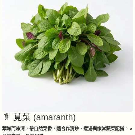
🥬 莧菜 (amaranth)
葉嫩而味清，帶自然菜香，適合作清炒、煮湯與家常蔬菜配搭。 ×