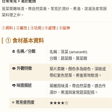
日常常見 × 易於配搭
莧菜葉嫩味清，帶自然菜香，常見於清炒、煮湯、滾湯及家常蔬
菜料理之中。
①資料
|
②屬性
|
③功用
|
④處理
|
⑤延伸
① 食材基本資料
🧂 名稱／分類
名稱：莧菜 (amaranth)
分類：蔬菜類、葉菜類
👁️ 外觀特徵
葉片柔嫩，顏色多為綠色、深綠或
帶紅紫色莖葉，煮後質地軟滑。
👅 味道描述
葉嫩而味清，帶自然菜香，適合作
清炒、煮湯與家常蔬菜配搭。
⭐ 常見使用度
★★★★☆