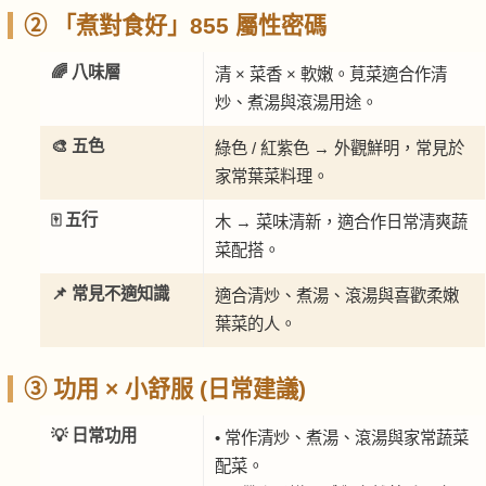
② 「煮對食好」855 屬性密碼
🌈 八味層
清 × 菜香 × 軟嫩。莧菜適合作清
炒、煮湯與滾湯用途。
🎨 五色
綠色 / 紅紫色 → 外觀鮮明，常見於
家常葉菜料理。
🀄 五行
木 → 菜味清新，適合作日常清爽蔬
菜配搭。
📌 常見不適知識
適合清炒、煮湯、滾湯與喜歡柔嫩
葉菜的人。
③ 功用 × 小舒服 (日常建議)
💡 日常功用
• 常作清炒、煮湯、滾湯與家常蔬菜
配菜。