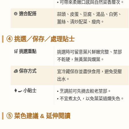
• 可帶來柔嫩口感與自然菜香層次。
🍲 適合配搭
蒜頭、皮蛋、豆腐、湯品、白粥、
薑絲、清炒配菜、瘦肉。
④ 挑選／保存／處理貼士
🛒 挑選重點
挑選時可留意葉片鮮嫩完整、莖部
不乾硬，無黃葉與爛葉。
🧊 保存方式
宜冷藏保存並盡快食用，避免受壓
出水。
👩‍🍳 小貼士
• 烹調前可先摘去較老莖部。
• 不宜煮太久，以免葉菜過爛失色。
⑤ 菜色建議 & 延伸閱讀