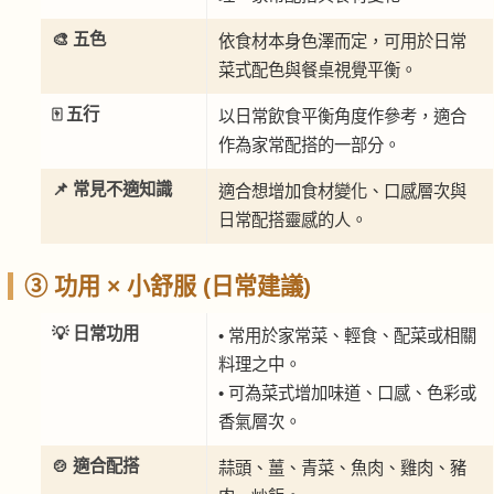
🎨 五色
依食材本身色澤而定，可用於日常
菜式配色與餐桌視覺平衡。
🀄 五行
以日常飲食平衡角度作參考，適合
作為家常配搭的一部分。
📌 常見不適知識
適合想增加食材變化、口感層次與
日常配搭靈感的人。
③ 功用 × 小舒服 (日常建議)
💡 日常功用
• 常用於家常菜、輕食、配菜或相關
料理之中。
• 可為菜式增加味道、口感、色彩或
香氣層次。
🍲 適合配搭
蒜頭、薑、青菜、魚肉、雞肉、豬