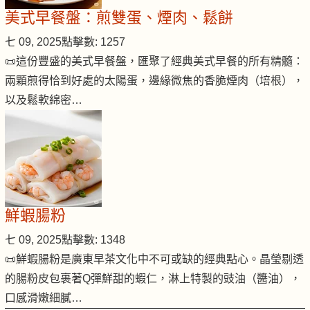
美式早餐盤：煎雙蛋、煙肉、鬆餅
七 09, 2025
點擊數: 1257
📜這份豐盛的美式早餐盤，匯聚了經典美式早餐的所有精髓：
兩顆煎得恰到好處的太陽蛋，邊緣微焦的香脆煙肉（培根），
以及鬆軟綿密…
鮮蝦腸粉
七 09, 2025
點擊數: 1348
📜鮮蝦腸粉是廣東早茶文化中不可或缺的經典點心。晶瑩剔透
的腸粉皮包裹著Q彈鮮甜的蝦仁，淋上特製的豉油（醬油），
口感滑嫩細膩…