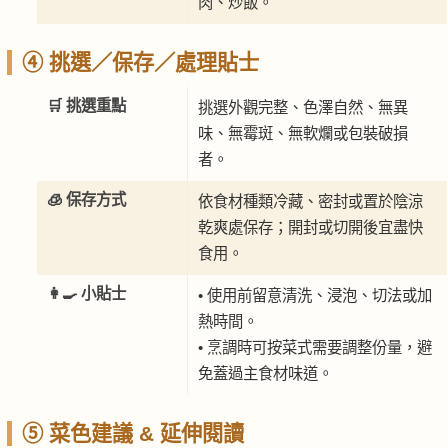
肉、炒飯。
④ 挑選／保存／處理貼士
🛒 挑選重點
挑選外觀完整、色澤自然、無異
味、無霉斑、無軟爛或包裝破損
者。
🧊 保存方式
依食材種類冷藏、密封或置於陰涼
乾爽處保存；開封或切開後宜盡快
食用。
👩‍🍳 小貼士
• 使用前留意清洗、浸泡、切法或加
熱時間。
• 烹調時可按菜式需要調整份量，避
免蓋過主食材味道。
⑤ 菜色建議 & 延伸閱讀