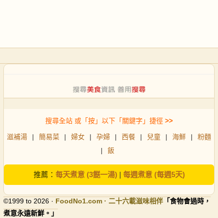
搜尋全站 或「按」以下「關鍵字」捷徑
>>
滋補湯
|
簡易菜
|
婦女
|
孕婦
|
西餐
|
兒童
|
海鮮
|
粉麵
|
飯
推薦：
每天煮意 (3餸一湯)
|
每週煮意 (每週5天)
©1999 to 2026 ·
FoodNo1
.com · 二十六載滋味相伴
「食物會過時，
煮意永遠新鮮。」