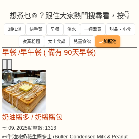
想煮乜🍲？跟住大家熱門搜尋看，按👇
3餸1湯
快手菜
早餐
湯水
一週煮意
甜品・小食
寂寞粉麵
女士食譜
兒童食譜
🍳
加餸池
早餐 /早午餐 ( 備有 90天早餐)
奶油醬多 / 奶醬醬包
七 09, 2025
點擊數: 1313
📜牛油煉奶花生醬多士 (Butter, Condensed Milk & Peanut