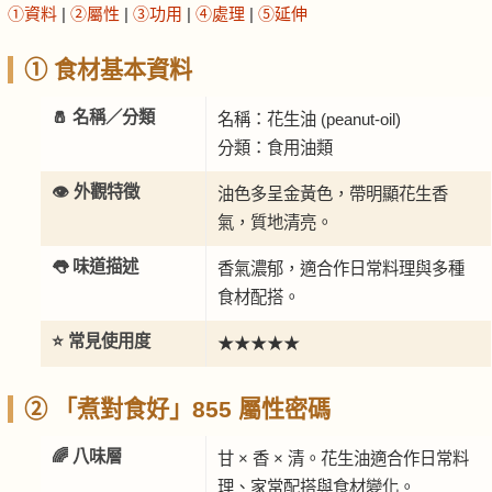
①資料
|
②屬性
|
③功用
|
④處理
|
⑤延伸
① 食材基本資料
🧂 名稱／分類
名稱：花生油 (peanut-oil)
分類：食用油類
👁️ 外觀特徵
油色多呈金黃色，帶明顯花生香
氣，質地清亮。
👅 味道描述
香氣濃郁，適合作日常料理與多種
食材配搭。
⭐ 常見使用度
★★★★★
② 「煮對食好」855 屬性密碼
🌈 八味層
甘 × 香 × 清。花生油適合作日常料
理、家常配搭與食材變化。