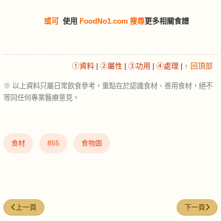
或可
使用
FoodNo1.com 搜尋
更多相關食譜
①資料
|
②屬性
|
③功用
|
④處理
|
↑ 回頂部
※ 以上資料只屬日常飲食參考，重點在於認識食材、善用食材，絕不
等同任何專業醫療意見。
食材
855
食物園
上一篇文章: 粟米油 (corn-oil)
下一篇文章: 芥
上一頁
下一頁