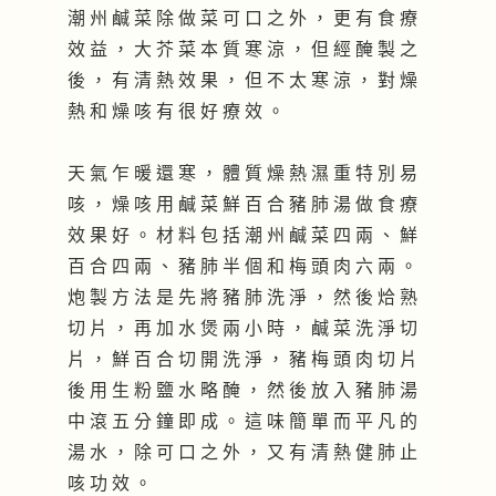
潮 州 鹹 菜 除 做 菜 可 口 之 外 ， 更 有 食 療
效 益 ， 大 芥 菜 本 質 寒 涼 ， 但 經 醃 製 之
後 ， 有 清 熱 效 果 ， 但 不 太 寒 涼 ， 對 燥
熱 和 燥 咳 有 很 好 療 效 。
天 氣 乍 暖 還 寒 ， 體 質 燥 熱 濕 重 特 別 易
咳 ， 燥 咳 用 鹹 菜 鮮 百 合 豬 肺 湯 做 食 療
效 果 好 。 材 料 包 括 潮 州 鹹 菜 四 兩 、 鮮
百 合 四 兩 、 豬 肺 半 個 和 梅 頭 肉 六 兩 。
炮 製 方 法 是 先 將 豬 肺 洗 淨 ， 然 後 烚 熟
切 片 ， 再 加 水 煲 兩 小 時 ， 鹹 菜 洗 淨 切
片 ， 鮮 百 合 切 開 洗 淨 ， 豬 梅 頭 肉 切 片
後 用 生 粉 鹽 水 略 醃 ， 然 後 放 入 豬 肺 湯
中 滾 五 分 鐘 即 成 。 這 味 簡 單 而 平 凡 的
湯 水 ， 除 可 口 之 外 ， 又 有 清 熱 健 肺 止
咳 功 效 。