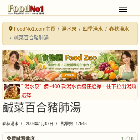
FoodNo1.com主頁
湯水泉
四季湯水
春秋湯水
鹹菜百合豬肺湯
" 湯水泉"
備~400 款湯水食譜任選擇
，往下拉出湯類
選擇
鹹菜百合豬肺湯
春秋湯水
2008年1月07日
點擊數: 17545
免費試看進度
1／10