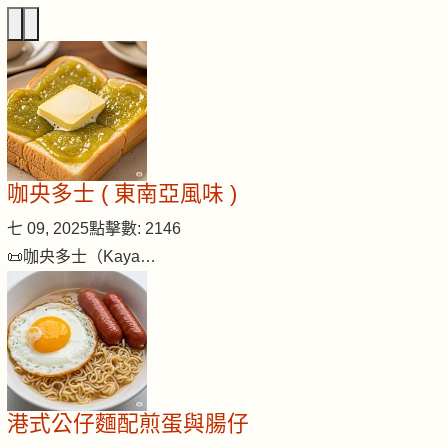
咖央多士 ( 東南亞風味 )
七 09, 2025
點擊數: 2146
📜咖央多士（Kaya…
港式公仔麵配煎蛋與腸仔