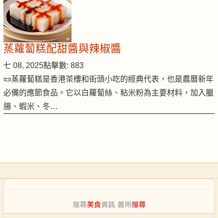
蒸蘿蔔糕配甜醬與辣椒醬
七 08, 2025
點擊數: 883
📜蒸蘿蔔糕是香港茶樓和街頭小吃的經典代表，也是農曆新年
必備的應節食品。它以白蘿蔔絲、粘米粉為主要材料，加入臘
腸、蝦米、冬…