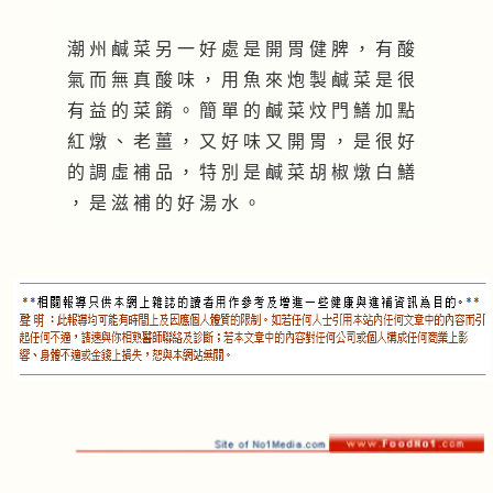
潮 州 鹹 菜 另 一 好 處 是 開 胃 健 脾 ， 有 酸
氣 而 無 真 酸 味 ， 用 魚 來 炮 製 鹹 菜 是 很
有 益 的 菜 餚 。 簡 單 的 鹹 菜 炆 門 鱔 加 點
紅 燉 、 老 薑 ， 又 好 味 又 開 胃 ， 是 很 好
的 調 虛 補 品 ， 特 別 是 鹹 菜 胡 椒 燉 白 鱔
， 是 滋 補 的 好 湯 水 。