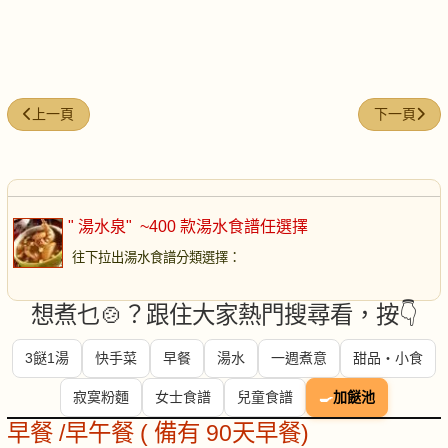
上一篇文章: 天真泥鰍湯
下一篇文章
上一頁
下一頁
" 湯水泉"
~400 款湯水食譜任選擇
往下拉出湯水食譜分類選擇
：
想煮乜🍲？跟住大家熱門搜尋看，按👇
3餸1湯
快手菜
早餐
湯水
一週煮意
甜品・小食
寂寞粉麵
女士食譜
兒童食譜
🍳
加餸池
早餐 /早午餐 ( 備有 90天早餐)