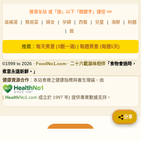
搜尋全站 或「按」以下「關鍵字」捷徑
>>
滋補湯
|
簡易菜
|
婦女
|
孕婦
|
西餐
|
兒童
|
海鮮
|
粉麵
|
飯
推薦：
每天煮意 (3餸一湯)
|
每週煮意 (每週5天)
©1999 to 2026 ·
FoodNo1
.com · 二十六載滋味相伴
「食物會過時，
煮意永遠新鮮。」
健康資源合作
：本站食療之健康指標與養生理論，由
(
Health
No1.com
成立於 1997 年) 提供專業數據支持。
📤 分享
分享
載入更多食譜