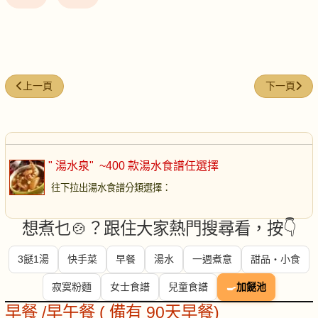
上一篇文章: 8寶濃湯
下一篇文章
上一頁
下一頁
" 湯水泉"
~400 款湯水食譜任選擇
往下拉出湯水食譜分類選擇
：
想煮乜🍲？跟住大家熱門搜尋看，按👇
3餸1湯
快手菜
早餐
湯水
一週煮意
甜品・小食
寂寞粉麵
女士食譜
兒童食譜
🍳
加餸池
早餐 /早午餐 ( 備有 90天早餐)