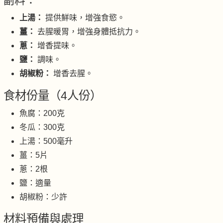
副料：
上湯：
提供鮮味，增強食慾。
薑：
去腥暖胃，增強身體抵抗力。
蔥：
增香提味。
鹽：
調味。
胡椒粉：
增香去腥。
食材份量（4人份）
魚腐：200克
冬瓜：300克
上湯：500毫升
薑：5片
蔥：2根
鹽：適量
胡椒粉：少許
材料預備與處理