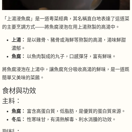
「上湯浸魚腐」是一道粵菜經典，其名稱直白地表達了這道菜
的主要烹調方式——將魚腐浸泡在用上湯熬製的高湯中。
上湯：
是以雞骨、豬骨或海鮮等熬製的高湯，湯味鮮甜
濃郁。
魚腐：
以魚肉製成的丸子，口感彈牙，富有鮮味。
將魚腐浸泡在上湯中，讓魚腐充分吸收高湯的鮮味，是一道既
簡單又美味的菜餚。
食材與功效
主料：
魚腐：
富含高蛋白質，低脂肪，是優質的蛋白質來源。
冬瓜：
性寒味甘，有清熱解毒、利水消腫的功效。