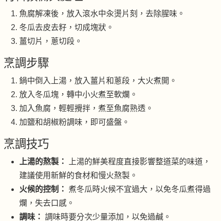
魚腐解凍後，放入滾水中汆燙片刻，去除腥味。
冬瓜去皮去籽，切成塊狀。
薑切片，蔥切段。
烹調步驟
鍋中倒入上湯，放入薑片和蔥段，大火煮開。
放入冬瓜塊，轉中小火煮至軟爛。
加入魚腐，輕輕攪拌，煮至魚腐熟透。
加鹽和胡椒粉調味，即可盛盤。
烹調技巧
上湯的熬製：
上湯的鮮美程度直接影響整道菜的味道，
建議使用新鮮的食材和慢火熬製。
火候的控制：
煮冬瓜時火候不宜過大，以免冬瓜煮得過
爛，失去口感。
調味：
調味時要分次少量添加，以免過鹹。