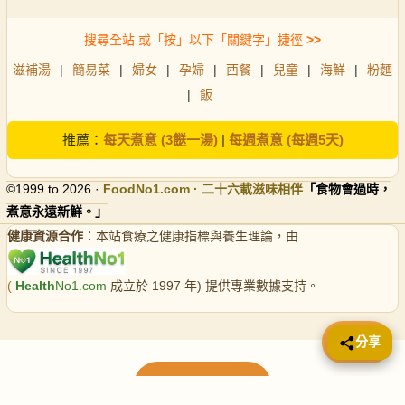
搜尋全站 或「按」以下「關鍵字」捷徑
>>
滋補湯
|
簡易菜
|
婦女
|
孕婦
|
西餐
|
兒童
|
海鮮
|
粉麵
|
飯
推薦：
每天煮意 (3餸一湯)
|
每週煮意 (每週5天)
©1999 to 2026 ·
FoodNo1
.com · 二十六載滋味相伴
「食物會過時，
煮意永遠新鮮。」
健康資源合作
：本站食療之健康指標與養生理論，由
(
Health
No1.com
成立於 1997 年) 提供專業數據支持。
📤 分享
分享
載入更多食譜