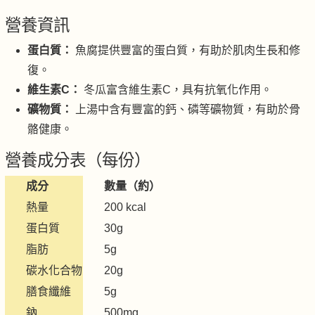
營養資訊
蛋白質：
魚腐提供豐富的蛋白質，有助於肌肉生長和修
復。
維生素C：
冬瓜富含維生素C，具有抗氧化作用。
礦物質：
上湯中含有豐富的鈣、磷等礦物質，有助於骨
骼健康。
營養成分表（每份）
成分
數量（約）
熱量
200 kcal
蛋白質
30g
脂肪
5g
碳水化合物
20g
膳食纖維
5g
鈉
500mg