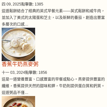
四 09, 2025
點擊數: 1385
這道鬆餅結合了經典的英式早餐元素——英式鬆餅和咸牛肉，
並加入了美式的太陽蛋和芝士，以及新鮮的番茄，創造出豐富
多層次的口感…
香蕉牛奶燕麥粥
十一 03, 2024
點擊數: 1856
這是一道營養豐富、口感豐富的早餐或點心。燕麥提供豐富的
纖維，香蕉提供天然的甜味和鉀，牛奶則提供蛋白質和鈣質。
這道粥品不僅…