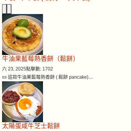
牛油果藍莓熱香餅（鬆餅）
六 23, 2025
點擊數: 1702
📜 這款牛油果藍莓熱香餅 ( 鬆餅 pancake)…
太陽蛋咸牛芝士鬆餅