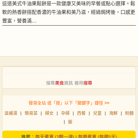
這道美式牛油果鬆餅是一款健康又美味的早餐或點心選擇。鬆
軟的熱香餅搭配香濃的牛油果和美乃滋，經過焗烤後，口感更
豐富，營養滿…
搜尋全站 或「按」以下「關鍵字」捷徑
>>
滋補湯
|
簡易菜
|
婦女
|
孕婦
|
西餐
|
兒童
|
海鮮
|
粉麵
|
飯
推薦：
每天煮意 (3餸一湯)
|
每週煮意 (每週5天)