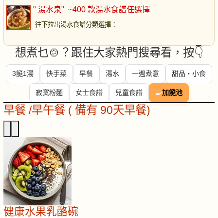
" 湯水泉"
~400 款湯水食譜任選擇
往下拉出湯水食譜分類選擇
：
想煮乜🍲？跟住大家熱門搜尋看，按👇
3餸1湯
快手菜
早餐
湯水
一週煮意
甜品・小食
寂寞粉麵
女士食譜
兒童食譜
🍳
加餸池
早餐 /早午餐 ( 備有 90天早餐)
健康水果乳酪碗