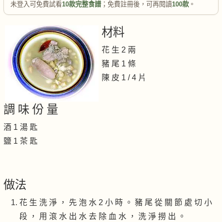
未登入可免費試看
10款完整食譜
；免費註冊後，可再閱讀
100款
。
材料
花 生 2 兩
豬 尾 1 條
陳 皮 1 / 4 片
調 味 份 量
酒 1 湯 匙
鹽 1 茶 匙
做法
花 生 洗 淨 ， 先 泡 水 2 小 時 。 豬 尾 從 關 節 處 切 小
段 ， 用 滾 水 出 水 去 除 血 水 ， 洗 淨 撈 出 。