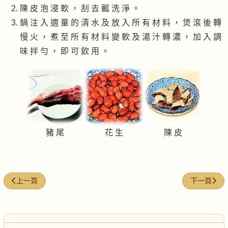
陳 皮 泡 浸 軟 ， 刮 去 瓤 洗 淨 。
鍋 注 入 適 量 的 清 水 及 放 入 所 有 材 料 ， 煲 滾 後 轉
慢 火 ， 煮 至 所 有 材 料 變 軟 及 湯 汁 轉 濃 ， 加 入 調
味 拌 勻 ， 即 可 飲 用 。
豬 尾
花 生
陳 皮
上一篇文章: 排骨黃豆芽湯
下一篇文章:
上一頁
下一頁