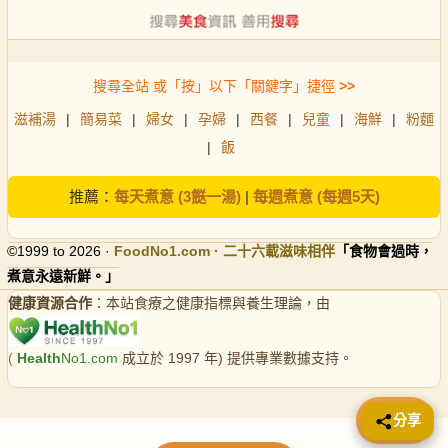
搜尋全站 或「按」以下「關鍵字」捷徑
>>
滋補湯
|
簡易菜
|
婦女
|
孕婦
|
西餐
|
兒童
|
海鮮
|
粉麵
|
飯
推薦：
每天煮意 (3餸一湯)
|
每週煮意 (每週5天)
©1999 to 2026 ·
FoodNo1
.com · 二十六載滋味相伴
「食物會過時，
煮意永遠新鮮。」
健康資源合作
：本站食療之健康指標與養生理論，由
(
Health
No1.com
成立於 1997 年) 提供專業數據支持。
📤 分享
分享