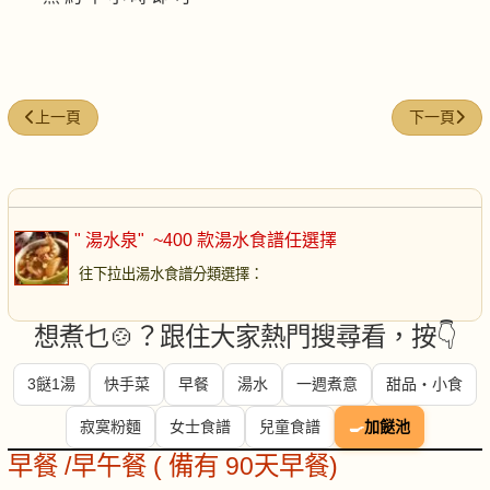
上一篇文章: 豬肚棗湯
下一篇文章:
上一頁
下一頁
" 湯水泉"
~400 款湯水食譜任選擇
往下拉出湯水食譜分類選擇
：
想煮乜🍲？跟住大家熱門搜尋看，按👇
3餸1湯
快手菜
早餐
湯水
一週煮意
甜品・小食
寂寞粉麵
女士食譜
兒童食譜
🍳
加餸池
早餐 /早午餐 ( 備有 90天早餐)