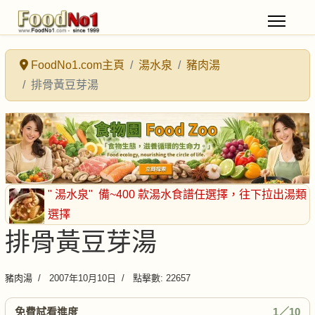
FoodNo1.com主頁
湯水泉
豬肉湯
排骨黃豆芽湯
" 湯水泉"
備~400 款湯水食譜任選擇
，往下拉出湯類
選擇
排骨黃豆芽湯
豬肉湯
2007年10月10日
點擊數: 22657
免費試看進度
1／10