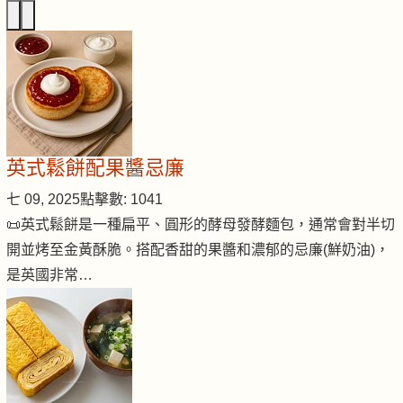
英式鬆餅配果醬忌廉
七 09, 2025
點擊數: 1041
📜英式鬆餅是一種扁平、圓形的酵母發酵麵包，通常會對半切
開並烤至金黃酥脆。搭配香甜的果醬和濃郁的忌廉(鮮奶油)，
是英國非常…