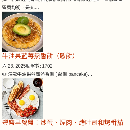
營養均衡，是充…
牛油果藍莓熱香餅（鬆餅）
六 23, 2025
點擊數: 1702
📜 這款牛油果藍莓熱香餅 ( 鬆餅 pancake)…
豐盛早餐盤：炒蛋、煙肉、烤吐司和烤番茄