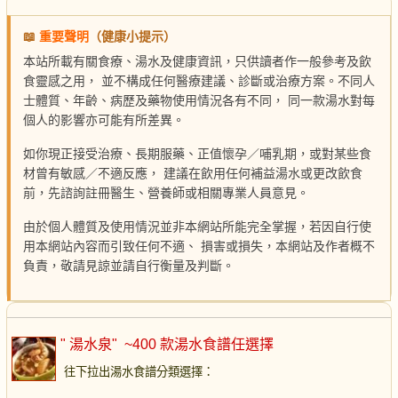
📖
重要聲明
（健康小提示）
本站所載有關食療、湯水及健康資訊，只供讀者作一般參考及飲
食靈感之用， 並不構成任何醫療建議、診斷或治療方案。不同人
士體質、年齡、病歷及藥物使用情況各有不同， 同一款湯水對每
個人的影響亦可能有所差異。
如你現正接受治療、長期服藥、正值懷孕／哺乳期，或對某些食
材曾有敏感／不適反應， 建議在飲用任何補益湯水或更改飲食
前，先諮詢註冊醫生、營養師或相關專業人員意見。
由於個人體質及使用情況並非本網站所能完全掌握，若因自行使
用本網站內容而引致任何不適、 損害或損失，本網站及作者概不
負責，敬請見諒並請自行衡量及判斷。
" 湯水泉"
~400 款湯水食譜任選擇
往下拉出湯水食譜分類選擇
：