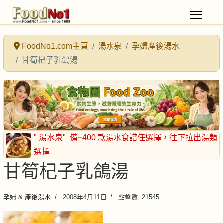
FoodNo1.com主頁
湯水泉
孕婦產後湯水
甘筍杞子乳鴿湯
" 湯水泉"
備~400 款湯水食譜任選擇
，往下拉出湯類
選擇
甘筍杞子乳鴿湯
孕婦 & 產後湯水
2008年4月11日
點擊數: 21545