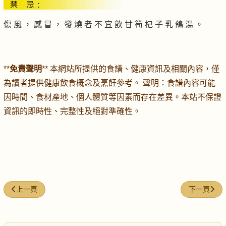
傷 風 ， 感 冒 ， 發 燒 者 不 宜 飲 甘 筍 杞 子 乳 鴿 湯 。
**
免責聲明
** 本網站所提供的食譜、健康資訊及相關內容，僅
為讀者提供健康飲食概念及烹飪參考。 聲明：食譜內容可能
因時間、食材產地、個人體質等因素而存在差異。本站不保證
資訊的即時性、完整性及絕對準確性。
上一篇文章: 川貝母雪梨燕窩
下一篇文章:
上一頁
下一頁