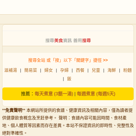
搜尋全站 或「按」以下「關鍵字」捷徑
>>
滋補湯
|
簡易菜
|
婦女
|
孕婦
|
西餐
|
兒童
|
海鮮
|
粉麵
|
飯
推薦：
每天煮意 (3餸一湯)
|
每週煮意 (每週5天)
**
免責聲明
** 本網站所提供的食譜、健康資訊及相關內容，僅為讀者提
供健康飲食概念及烹飪參考。 聲明：食譜內容可能因時間、食材產
地、個人體質等因素而存在差異。本站不保證資訊的即時性、完整性及
絕對準確性。