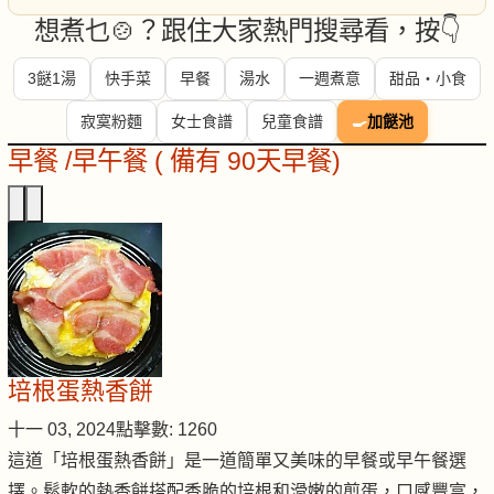
想煮乜🍲？跟住大家熱門搜尋看，按👇
3餸1湯
快手菜
早餐
湯水
一週煮意
甜品・小食
寂寞粉麵
女士食譜
兒童食譜
🍳
加餸池
早餐 /早午餐 ( 備有 90天早餐)
培根蛋熱香餅
十一 03, 2024
點擊數: 1260
這道「培根蛋熱香餅」是一道簡單又美味的早餐或早午餐選
擇。鬆軟的熱香餅搭配香脆的培根和滑嫩的煎蛋，口感豐富，