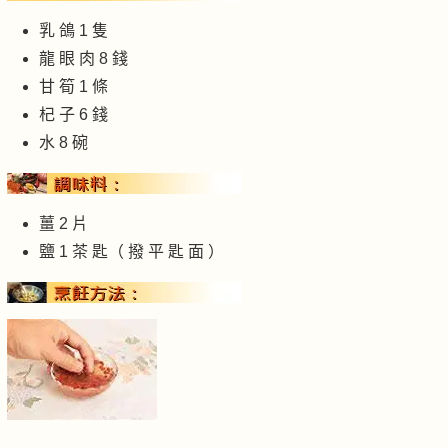
乳 鴿 1 隻
龍 眼 肉 8 錢
甘 筍 1 條
杞 子 6 錢
水 8 碗
薑 2 片
鹽 1 茶 匙（ 撥 平 匙 面 ）