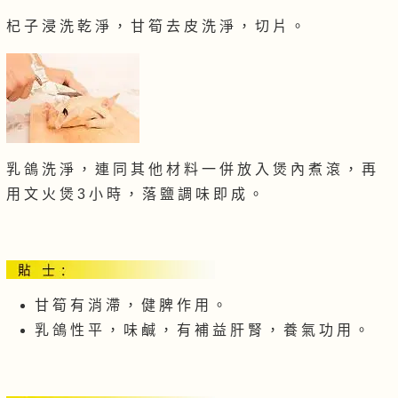
杞 子 浸 洗 乾 淨 ， 甘 筍 去 皮 洗 淨 ， 切 片 。
乳 鴿 洗 淨 ， 連 同 其 他 材 料 一 併 放 入 煲 內 煮 滾 ， 再
用 文 火 煲 3 小 時 ， 落 鹽 調 味 即 成 。
甘 筍 有 消 滯 ， 健 脾 作 用 。
乳 鴿 性 平 ， 味 鹹 ， 有 補 益 肝 腎 ， 養 氣 功 用 。