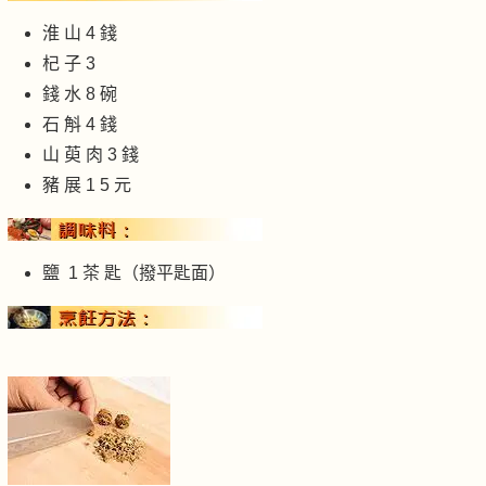
淮 山 4 錢
杞 子 3
錢 水 8 碗
石 斛 4 錢
山 萸 肉 3 錢
豬 展 1 5 元
鹽 1 茶 匙（撥平匙面）