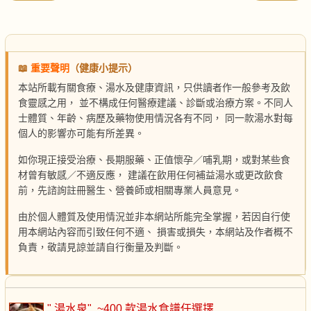
📖
重要聲明
（健康小提示）
本站所載有關食療、湯水及健康資訊，只供讀者作一般參考及飲
食靈感之用， 並不構成任何醫療建議、診斷或治療方案。不同人
士體質、年齡、病歷及藥物使用情況各有不同， 同一款湯水對每
個人的影響亦可能有所差異。
如你現正接受治療、長期服藥、正值懷孕／哺乳期，或對某些食
材曾有敏感／不適反應， 建議在飲用任何補益湯水或更改飲食
前，先諮詢註冊醫生、營養師或相關專業人員意見。
由於個人體質及使用情況並非本網站所能完全掌握，若因自行使
用本網站內容而引致任何不適、 損害或損失，本網站及作者概不
負責，敬請見諒並請自行衡量及判斷。
" 湯水泉"
~400 款湯水食譜任選擇