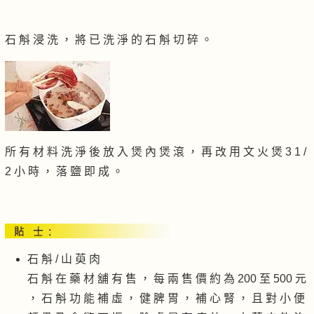
石 斛 浸 洗 ， 將 已 洗 淨 的 石 斛 切 碎 。
所 有 材 料 洗 淨 後 放 入 煲 內 煲 滾 ， 再 改 用 文 火 煲 3 1 /
2 小 時 ， 落 鹽 即 成 。
石 斛 / 山 萸 肉
石 斛 在 藥 材 舖 有 售 ， 每 兩 售 價 約 為 200 至 500 元
， 石 斛 功 能 補 虛 ， 健 脾 胃 ， 補 心 腎 ， 且 對 小 便