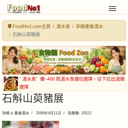
FoodNo1.com主頁
湯水泉
孕婦產後湯水
石斛山萸豬展
" 湯水泉"
備~400 款湯水食譜任選擇
，往下拉出湯類
選擇
石斛山萸豬展
孕婦 & 產後湯水
2008年4月11日
點擊數: 20522