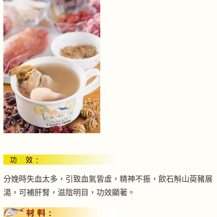
分娩時失血太多，引致血氣皆虛，精神不振，飲石斛山萸豬展
湯，可補肝腎，滋陰明目，功效顯著。