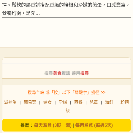
擇。鬆軟的熱香餅搭配香脆的培根和滑嫩的煎蛋，口感豐富，
營養均衡，是充…
搜尋全站 或「按」以下「關鍵字」捷徑
>>
滋補湯
|
簡易菜
|
婦女
|
孕婦
|
西餐
|
兒童
|
海鮮
|
粉麵
|
飯
推薦：
每天煮意 (3餸一湯)
|
每週煮意 (每週5天)