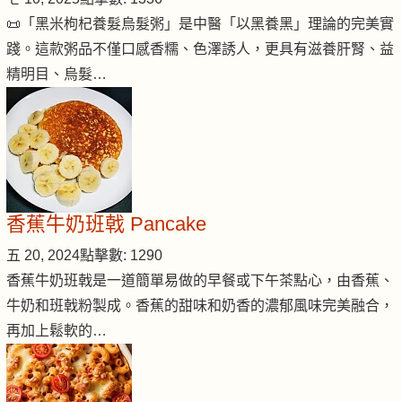
📜「黑米枸杞養髮烏髮粥」是中醫「以黑養黑」理論的完美實
踐。這款粥品不僅口感香糯、色澤誘人，更具有滋養肝腎、益
精明目、烏髮…
香蕉牛奶班戟 Pancake
五 20, 2024
點擊數: 1290
香蕉牛奶班戟是一道簡單易做的早餐或下午茶點心，由香蕉、
牛奶和班戟粉製成。香蕉的甜味和奶香的濃郁風味完美融合，
再加上鬆軟的…