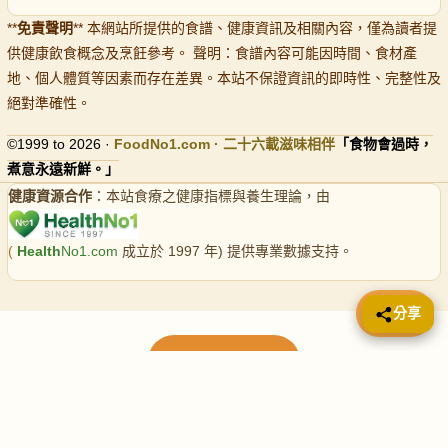
**
免責聲明
** 本網站所提供的食譜、健康資訊及相關內容，僅為讀者提
供健康飲食概念及烹飪參考。 聲明：食譜內容可能因時間、食材產
地、個人體質等因素而存在差異。本站不保證資訊的即時性、完整性及
絕對準確性。
©1999 to 2026 ·
FoodNo1
.com · 二十六載滋味相伴
「食物會過時，
煮意永遠新鮮。」
健康資源合作
：本站食療之健康指標與養生理論，由
(
Health
No1.com
成立於 1997 年) 提供專業數據支持。
📤 分享
分享
載入更多食譜
請使用下方頁數繼續瀏覽更多食譜