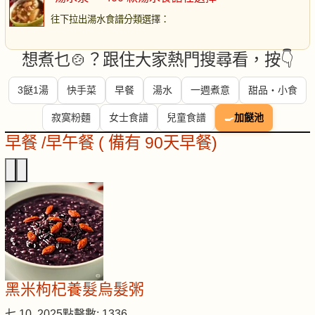
往下拉出湯水食譜分類選擇
：
想煮乜🍲？跟住大家熱門搜尋看，按👇
3餸1湯
快手菜
早餐
湯水
一週煮意
甜品・小食
寂寞粉麵
女士食譜
兒童食譜
🍳
加餸池
早餐 /早午餐 ( 備有 90天早餐)
黑米枸杞養髮烏髮粥
七 10, 2025
點擊數: 1336