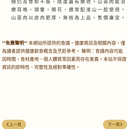
頻 仍 及 食 慾 不 振 ， 陰 虛 最 有 療 效 。 山 萸 肉 能 治
療 耳 鳴 ， 頭 暈 ， 眼 花 ， 通 常 配 淮 山 一 起 使 用 。
山 萸 肉 以 皮 肉 肥 厚 ， 無 核 為 上 品 ， 售 價 廉 宜 。
**
免責聲明
** 本網站所提供的食譜、健康資訊及相關內容，僅
為讀者提供健康飲食概念及烹飪參考。 聲明：食譜內容可能
因時間、食材產地、個人體質等因素而存在差異。本站不保證
資訊的即時性、完整性及絕對準確性。
上一篇文章: 大棗烏梅湯, 補脾
下一篇文章
上一頁
下一頁