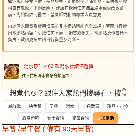
如你現正接受治療、長期服藥、正值懷孕／哺乳期，或對某些食
材曾有敏感／不適反應， 建議在飲用任何補益湯水或更改飲食
前，先諮詢註冊醫生、營養師或相關專業人員意見。
由於個人體質及使用情況並非本網站所能完全掌握，若因自行使
用本網站內容而引致任何不適、 損害或損失，本網站及作者概不
負責，敬請見諒並請自行衡量及判斷。
" 湯水泉"
~400 款湯水食譜任選擇
往下拉出湯水食譜分類選擇
：
想煮乜🍲？跟住大家熱門搜尋看，按👇
3餸1湯
快手菜
早餐
湯水
一週煮意
甜品・小食
寂寞粉麵
女士食譜
兒童食譜
🍳
加餸池
早餐 /早午餐 ( 備有 90天早餐)