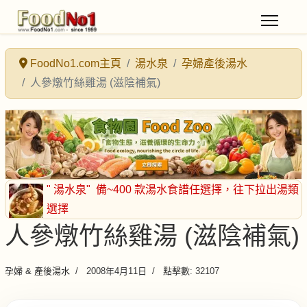
FoodNo1.com主頁
湯水泉
孕婦產後湯水
人參燉竹絲雞湯 (滋陰補氣)
" 湯水泉"
備~400 款湯水食譜任選擇
，往下拉出湯類
選擇
人參燉竹絲雞湯 (滋陰補氣)
孕婦 & 產後湯水
2008年4月11日
點擊數: 32107