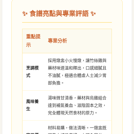
✨ 食譜亮點與專業評語 ✨
重點提
專業分析
示
採用燉盅小火慢燉，讓竹絲雞與
烹調模
藥材味道溫和釋出，口感細膩且
式
不油膩，極適合體虛人士減少胃
部負擔。
湯味微甘清香，藥材與烏雞組合
風味養
達到補氣養血、滋陰固本之效，
生
完全體現天然食材的原力。
材料易購，做法清晰。一燉盅既