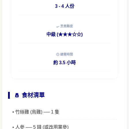
3 - 4 人份
🍳 烹煮難度
中級 (★★★☆☆)
🕒 總需時間
約 3.5 小時
🧂 食材清單
• 竹絲雞 (烏雞) ── 1 隻
• 人參 ── 5 錢 (或改用黨參)