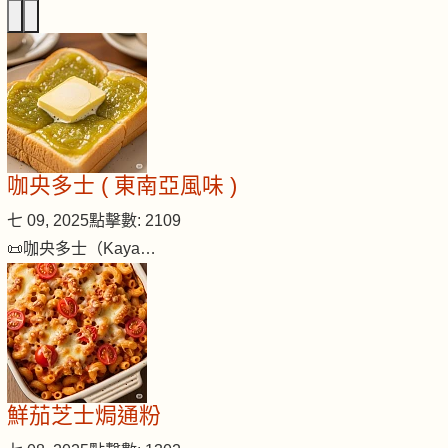
咖央多士 ( 東南亞風味 )
七 09, 2025
點擊數: 2109
📜咖央多士（Kaya…
鮮茄芝士焗通粉