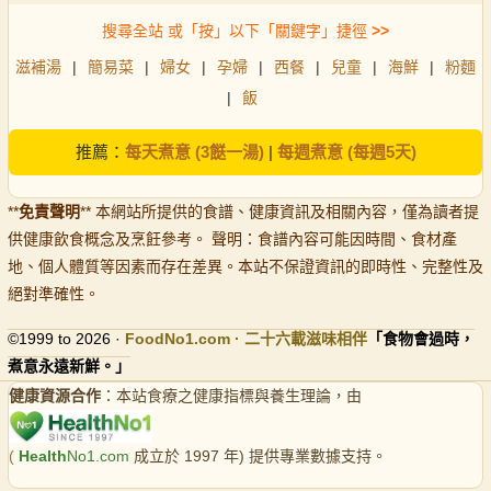
搜尋全站 或「按」以下「關鍵字」捷徑
>>
滋補湯
|
簡易菜
|
婦女
|
孕婦
|
西餐
|
兒童
|
海鮮
|
粉麵
|
飯
推薦：
每天煮意 (3餸一湯)
|
每週煮意 (每週5天)
**
免責聲明
** 本網站所提供的食譜、健康資訊及相關內容，僅為讀者提
供健康飲食概念及烹飪參考。 聲明：食譜內容可能因時間、食材產
地、個人體質等因素而存在差異。本站不保證資訊的即時性、完整性及
絕對準確性。
©1999 to 2026 ·
FoodNo1
.com · 二十六載滋味相伴
「食物會過時，
煮意永遠新鮮。」
健康資源合作
：本站食療之健康指標與養生理論，由
(
Health
No1.com
成立於 1997 年) 提供專業數據支持。