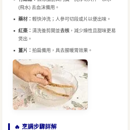
(飛水) 去血沫備用。
藥材：
輕快沖洗；人參可切段或片以便出味。
紅棗：
清洗後剪開並
去核
，減少燥性且甜味更易
煲出。
薑片：
拍扁備用，具去腥暖胃效果。
🔥 烹調步驟詳解