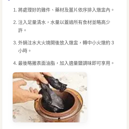
將處理好的雞件、藥材及薑片依序排入燉盅內。
注入足量清水，水量以蓋過所有食材並略高少
許。
外鍋注水大火燒開後放入燉盅，轉中小火燉約 3
小時。
最後略撇表面油脂，加入適量鹽調味即可享用。