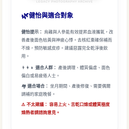
LEGACY PHOTOGRAPHY ARCHIVE
🌿
健怡與適合對象
健怡提示：
烏雞與人參能有效提昇血液攜氧，改
善產後面色枯黃與神疲心悸。去核紅棗確保補而
不燥，預防敏感皮疹。建議惡露完全乾淨後飲
用。
👨‍👩‍👧
適合人群：
產後調理、體質偏虛、面色
偏白或易疲倦人士。
🏘️
適合場合：
坐月期間、產後修復、需要偶爾
調補的家庭晚餐。
⚠️ 不太建議： 容易上火、舌乾口燥或體質極度
燥熱者請諮詢意見。