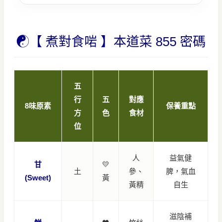
☯️【 煮對食啱 】本道菜 855 密碼
五
行
五
對應
8味原素
保養重點
方
色
食材
位
人
益氣健
甘
💛
土
參、
脾，氣血
(Sweet)
黃
黃精
自生
滋陰補