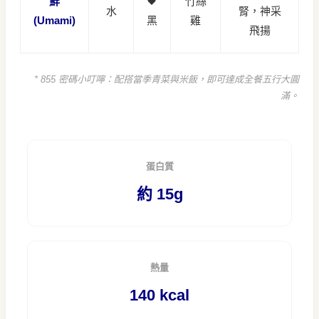
鮮
🖤
竹絲
水
腎，神采
(Umami)
黑
雞
飛揚
* 855 密碼小叮嚀：配搭當季青菜與米飯，即可達成全餐五行大圓
滿。
蛋白質
約 15g
熱量
140 kcal