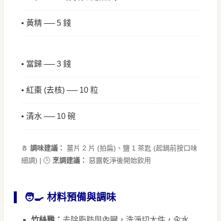
• 黃精 ── 5 錢
• 當歸 ── 3 錢
• 紅棗 (去核) ── 10 粒
• 清水 ── 10 碗
🧂
調味建議：
薑片 2 片 (拍扁)、鹽 1 茶匙 (起鍋前按口味
細調) | 🕒
烹調建議：
惡露乾淨後開始飲用
🧑‍🍳 材料預備與調味
竹絲雞：
去除脂肪與內臟，洗淨切大件，汆水