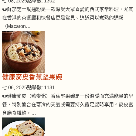
七 08, 2025
點擊數: 1302
📜鮮茄芝士焗通粉是一款深受大眾喜愛的西式家常料理，尤其
在香港的茶餐廳和快餐店更是常見。這道菜以煮熟的通粉
（Macaron…
健康麥皮香蕉堅果碗
七 06, 2025
點擊數: 1131
📜健康麥皮（燕麥粥）香蕉堅果碗是一份溫暖而充滿能量的早
餐，特別適合在寒冷的天氣或需要持久飽足感時享用。麥皮富
含膳食纖維，…