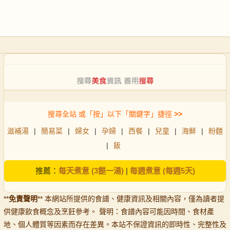
搜尋全站 或「按」以下「關鍵字」捷徑
>>
滋補湯
|
簡易菜
|
婦女
|
孕婦
|
西餐
|
兒童
|
海鮮
|
粉麵
|
飯
推薦：
每天煮意 (3餸一湯)
|
每週煮意 (每週5天)
**
免責聲明
** 本網站所提供的食譜、健康資訊及相關內容，僅為讀者提
供健康飲食概念及烹飪參考。 聲明：食譜內容可能因時間、食材產
地、個人體質等因素而存在差異。本站不保證資訊的即時性、完整性及