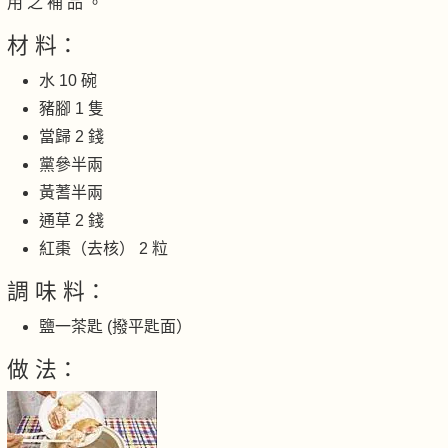
用 之 補 品 。
材 料：
水 10 碗
豬腳 1 隻
當歸 2 錢
黨參半兩
黃蓍半兩
通草 2 錢
紅棗（去核） 2 粒
調 味 料：
鹽一茶匙 (撥平匙面）
做 法：