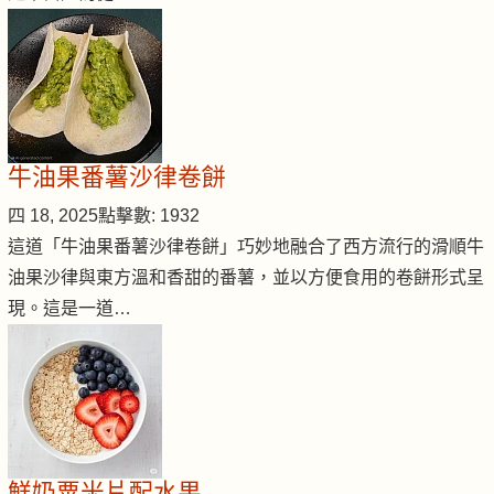
牛油果番薯沙律卷餅
四 18, 2025
點擊數: 1932
這道「牛油果番薯沙律卷餅」巧妙地融合了西方流行的滑順牛
油果沙律與東方溫和香甜的番薯，並以方便食用的卷餅形式呈
現。這是一道…
鮮奶粟米片配水果