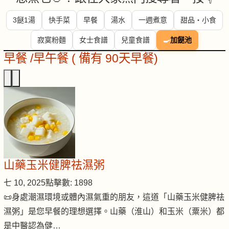
3餸1湯
快手菜
早餐
湯水
一週煮意
甜品・小食
寂寞粉麵
女士食譜
兒童食譜
🍳
加餸池
早餐 /早午餐 ( 備有 90天早餐)
山藥玉米健脾祛濕粥
七 10, 2025
點擊數: 1898
📜身處潮濕環境或體內濕氣重的朋友，這道「山藥玉米健脾祛
濕粥」是您早餐的理想選擇。山藥（淮山）和玉米（粟米）都
是中醫認為健…