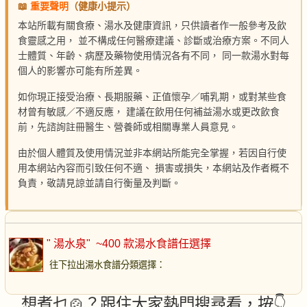
📖
重要聲明
（健康小提示）
本站所載有關食療、湯水及健康資訊，只供讀者作一般參考及飲
食靈感之用， 並不構成任何醫療建議、診斷或治療方案。不同人
士體質、年齡、病歷及藥物使用情況各有不同， 同一款湯水對每
個人的影響亦可能有所差異。
如你現正接受治療、長期服藥、正值懷孕／哺乳期，或對某些食
材曾有敏感／不適反應， 建議在飲用任何補益湯水或更改飲食
前，先諮詢註冊醫生、營養師或相關專業人員意見。
由於個人體質及使用情況並非本網站所能完全掌握，若因自行使
用本網站內容而引致任何不適、 損害或損失，本網站及作者概不
負責，敬請見諒並請自行衡量及判斷。
" 湯水泉"
~400 款湯水食譜任選擇
往下拉出湯水食譜分類選擇
：
想煮乜🍲？跟住大家熱門搜尋看，按👇