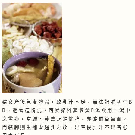
婦 女 產 後 氣 虛 體 弱 ， 致 乳 汁 不 足 ， 無 法 餵 哺 初 生 B
B ， 遇 著 這 情 況 ， 可 煲 豬 腳 黨 參 黃  湯 飲 用 ， 湯 中
之 黨 參 ， 當 歸 、 黃 蓍 既 能 健 脾 ， 亦 能 補 益 氣 血 ，
而 豬 腳 則 生 補 虛 通 乳 之 效 ， 是 產 後 乳 汁 不 足 者 必