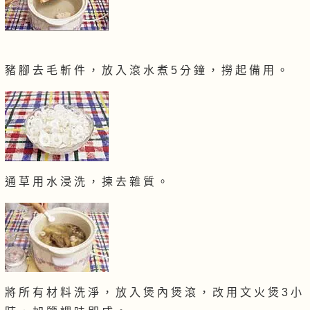
豬 腳 去 毛 斬 件 ， 放 入 滾 水 煮 5 分 鐘 ， 撈 起 備 用 。
通 草 用 水 浸 洗 ， 揀 去 雜 質 。
將 所 有 材 料 洗 淨 ， 放 入 煲 內 煲 滾 ， 改 用 文 火 煲 3 小