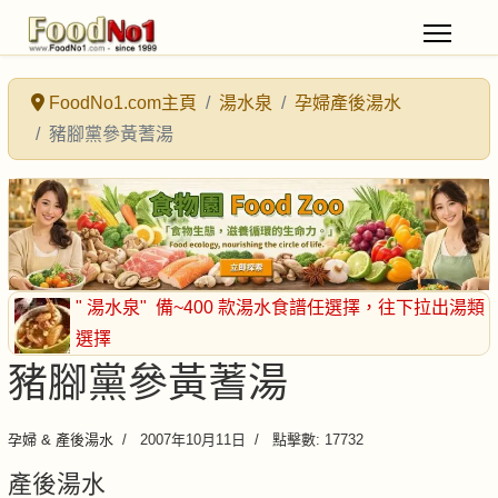
FoodNo1.com主頁
湯水泉
孕婦產後湯水
豬腳黨參黃蓍湯
" 湯水泉"
備~400 款湯水食譜任選擇
，往下拉出湯類
選擇
豬腳黨參黃蓍湯
孕婦 & 產後湯水
2007年10月11日
點擊數: 17732
產後湯水