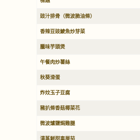
標題
文章
豉汁排骨（微波脆油條）
香辣豆豉鯪魚炒芽菜
臘味芋頭煲
午餐肉炒薯絲
秋葵滑蛋
炸炆玉子豆腐
豬扒條香菇椰菜花
微波爐鹽焗雞腿
清蒸鮮甜車厘茄