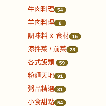
牛肉料理
54
羊肉料理
6
調味料 & 食材
15
涼拌菜 / 前菜
28
各式飯類
59
粉麵天地
91
粥品精選
31
小食甜點
54