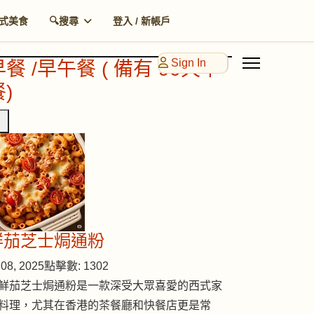
式美食
🔍搜尋
登入 / 新帳戶
Sign In
早餐 /早午餐 ( 備有 90天早
)
鮮茄芝士焗通粉
08, 2025
點擊數: 1302
鮮茄芝士焗通粉是一款深受大眾喜愛的西式家
料理，尤其在香港的茶餐廳和快餐店更是常