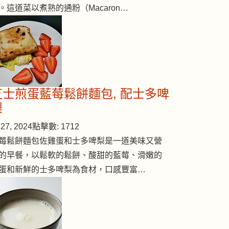
。這道菜以煮熟的通粉（Macaron…
芝士煎蛋藍莓鬆餅麵包, 配士多啤
梨
27, 2024
點擊數: 1712
莓鬆餅麵包佐雞蛋和士多啤梨是一道美味又營
的早餐，以鬆軟的鬆餅、酸甜的藍莓、滑嫩的
蛋和新鮮的士多啤梨為食材，口感豐富…