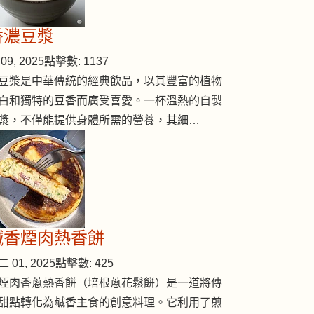
香濃豆漿
09, 2025
點擊數: 1137
豆漿是中華傳統的經典飲品，以其豐富的植物
白和獨特的豆香而廣受喜愛。一杯溫熱的自製
漿，不僅能提供身體所需的營養，其細…
鹹香煙肉熱香餅
 01, 2025
點擊數: 425
煙肉香蔥熱香餅（培根蔥花鬆餅）是一道將傳
甜點轉化為鹹香主食的創意料理。它利用了煎