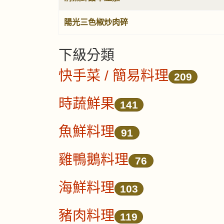
陽光三色椒炒肉碎
下級分類
快手菜 / 簡易料理
209
時蔬鮮果
141
魚鮮料理
91
雞鴨鵝料理
76
海鮮料理
103
豬肉料理
119