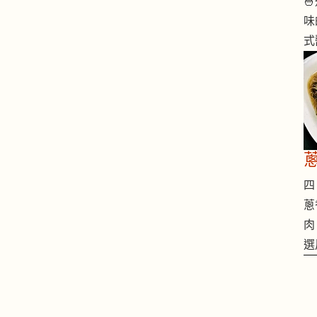

味
式
四 
蔥
肉
選