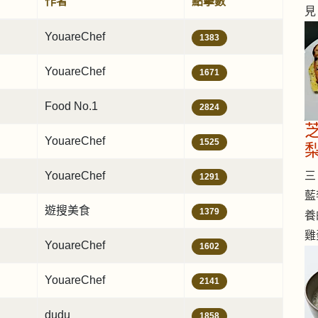
作者
點擊數
見
YouareChef
1383
YouareChef
1671
Food No.1
2824
YouareChef
1525
三 
YouareChef
1291
藍
遊搜美食
1379
養
雞
YouareChef
1602
YouareChef
2141
dudu
1858