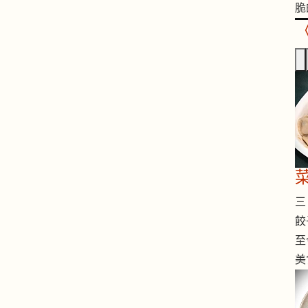
脆
三 
餃
至
美