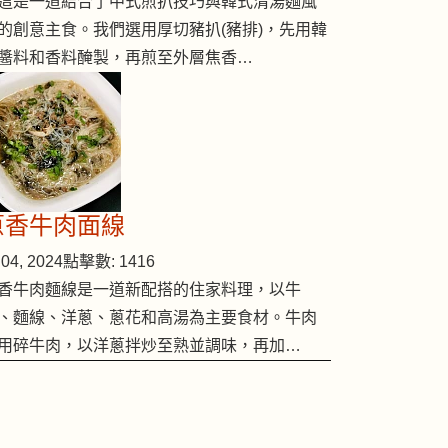
這是一道結合了中式煎扒技巧與韓式清湯麵風
的創意主食。我們選用厚切豬扒(豬排)，先用韓
醬料和香料醃製，再煎至外層焦香…
蔥香牛肉面線
04, 2024
點擊數: 1416
香牛肉麵線是一道新配搭的住家料理，以牛
、麵線、洋蔥、蔥花和高湯為主要食材。牛肉
用碎牛肉，以洋蔥拌炒至熟並調味，再加…