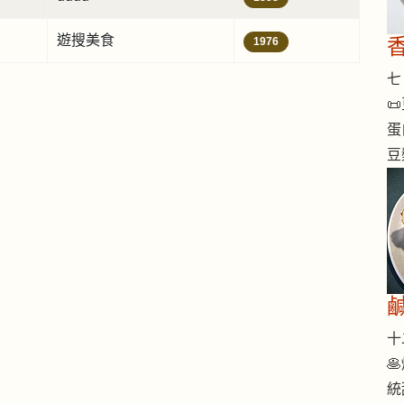
遊搜美食
1976
七 

蛋
豆
十二

統