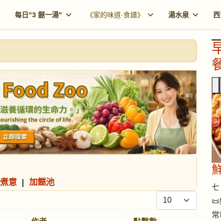
每日"3 餸一湯"
《家的味道·食譜》
湯水泉
西
餐
煮意
|
加餸池
七 
每頁顯示條數

常