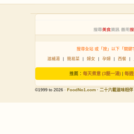
搜尋全站 或「按」以下「關鍵
滋補湯
|
簡易菜
|
婦女
|
孕婦
|
西餐
|
推薦：
每天煮意 (3餸一湯)
|
每週
©1999 to 2026 ·
FoodNo1
.com · 二十六載滋味相伴
FoodNo1.com主頁
《家的味道·食譜》