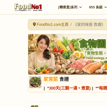
[轉煮意]系列
855 系統
FoodNo1.com主頁
《家的味道·食譜》
家常菜
食譜
|
*
300天(三餸一湯。煮意)
|
*
*
每週