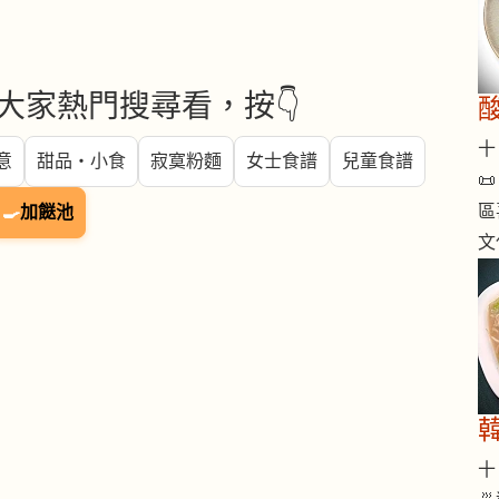
大家熱門搜尋看，按👇
十 
意
甜品・小食
寂寞粉麵
女士食譜
兒童食譜

區
🍳
加餸池
文
十 