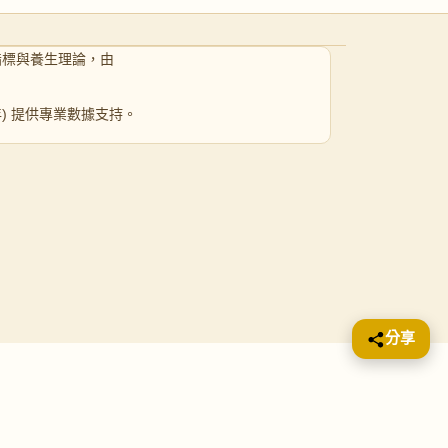
指標與養生理論，由
 年) 提供專業數據支持。
分享
早餐 /早午餐 ( 備有 90天早
)