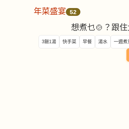
年菜盛宴
52
想煮乜🍲？跟住
3餸1湯
快手菜
早餐
湯水
一週煮