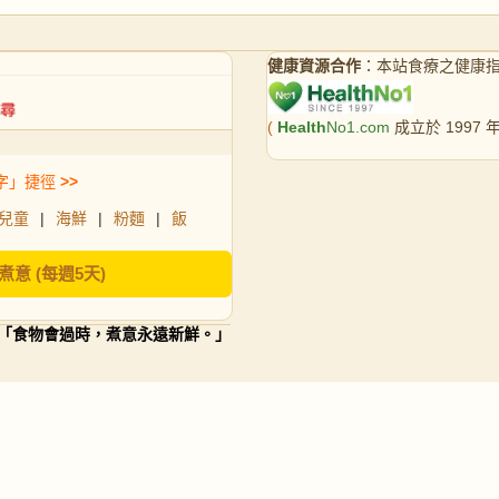
健康資源合作
：本站食療之健康
(
Health
No1.com
成立於 1997
字」捷徑
>>
兒童
|
海鮮
|
粉麵
|
飯
煮意 (每週5天)
「食物會過時，煮意永遠新鮮。」
餐