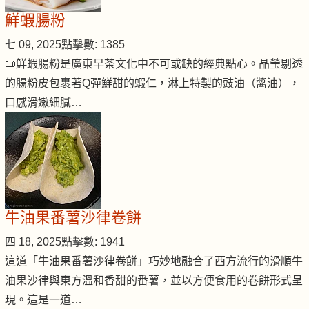
鮮蝦腸粉
七 09, 2025
點擊數: 1385
📜鮮蝦腸粉是廣東早茶文化中不可或缺的經典點心。晶瑩剔透
的腸粉皮包裹著Q彈鮮甜的蝦仁，淋上特製的豉油（醬油），
口感滑嫩細膩…
牛油果番薯沙律卷餅
四 18, 2025
點擊數: 1941
這道「牛油果番薯沙律卷餅」巧妙地融合了西方流行的滑順牛
油果沙律與東方溫和香甜的番薯，並以方便食用的卷餅形式呈
現。這是一道…