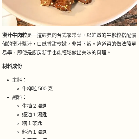
蜜汁牛肉粒
是一道經典的台式家常菜，以鮮嫩的牛柳粒搭配濃
郁的蜜汁醬汁，口感香甜軟嫩，非常下飯。這道菜的做法簡單
易學，即使是廚房新手也能輕鬆做出美味的料理。
材料成份
主料：
牛柳粒 500 克
副料：
生抽 2 湯匙
蠔油 1 湯匙
糖 1 茶匙
料酒 1 湯匙