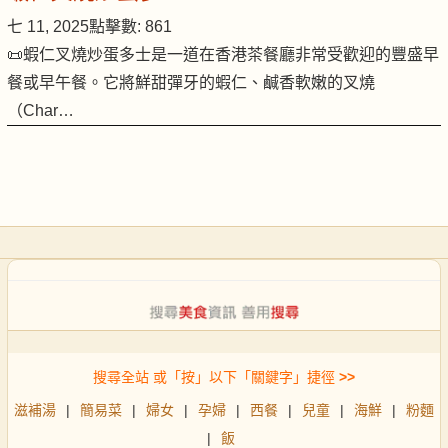
七 11, 2025
點擊數: 861
📜蝦仁叉燒炒蛋多士是一道在香港茶餐廳非常受歡迎的豐盛早
餐或早午餐。它將鮮甜彈牙的蝦仁、鹹香軟嫩的叉燒
（Char…
搜尋全站 或「按」以下「關鍵字」捷徑
>>
滋補湯
|
簡易菜
|
婦女
|
孕婦
|
西餐
|
兒童
|
海鮮
|
粉麵
|
飯