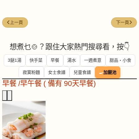
上一篇文章: 沙嗲芥蘭牛肉
下一篇文章:
上一頁
下一頁
想煮乜🍲？跟住大家熱門搜尋看，按👇
3餸1湯
快手菜
早餐
湯水
一週煮意
甜品・小食
寂寞粉麵
女士食譜
兒童食譜
🍳
加餸池
早餐 /早午餐 ( 備有 90天早餐)