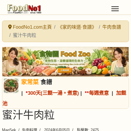
FoodNo1.com主頁
《家的味道·食譜》
牛肉食譜
蜜汁牛肉粒
家常菜
食譜
|
*
300天(三餸一湯。煮意)
|
*
*
每週煮意
|
加餸
池
蜜汁牛肉粒
MagSek
牛肉料理
2024年6月05日
點擊數: 2475