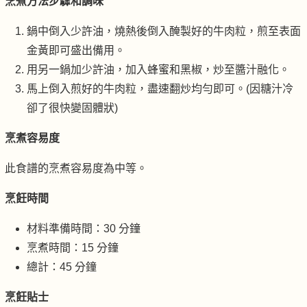
烹煮方法步驟和調味
鍋中倒入少許油，燒熱後倒入醃製好的牛肉粒，煎至表面
金黃即可盛出備用。
用另一鍋加少許油，加入蜂蜜和黑椒，炒至醬汁融化。
馬上倒入煎好的牛肉粒，盡速翻炒均勻即可。(因糖汁冷
卻了很快變固體狀)
烹煮容易度
此食譜的烹煮容易度為中等。
烹飪時間
材料準備時間：30 分鐘
烹煮時間：15 分鐘
總計：45 分鐘
烹飪貼士