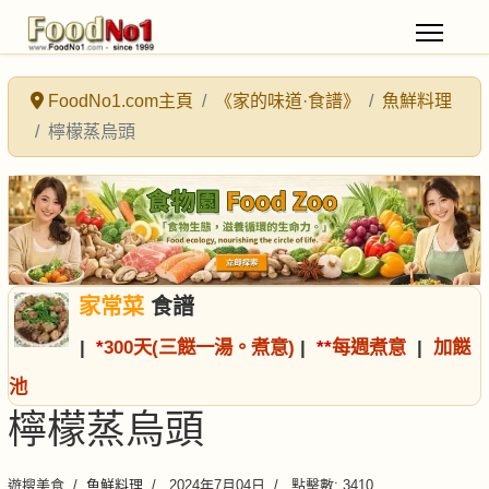
FoodNo1.com主頁
《家的味道·食譜》
魚鮮料理
檸檬蒸烏頭
家常菜
食譜
|
*
300天(三餸一湯。煮意)
|
*
*
每週煮意
|
加餸
池
檸檬蒸烏頭
遊搜美食
魚鮮料理
2024年7月04日
點擊數: 3410