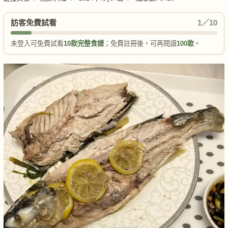
訪客免費試看
1／10
未登入可免費試看
10款完整食譜
；免費註冊後，可再閱讀
100款
。