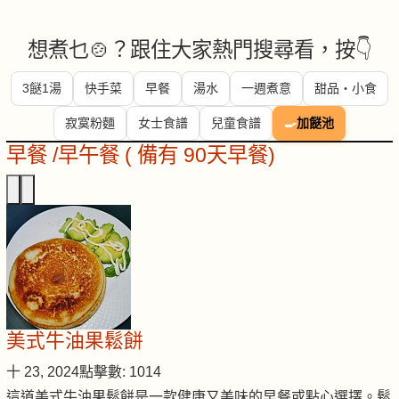
想煮乜🍲？跟住大家熱門搜尋看，按👇
3餸1湯
快手菜
早餐
湯水
一週煮意
甜品・小食
寂寞粉麵
女士食譜
兒童食譜
🍳
加餸池
早餐 /早午餐 ( 備有 90天早餐)
美式牛油果鬆餅
十 23, 2024
點擊數: 1014
這道美式牛油果鬆餅是一款健康又美味的早餐或點心選擇。鬆