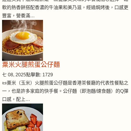
軟的熱香餅搭配香濃的牛油果和美乃滋，經過焗烤後，口感更
豐富，營養滿…
粟米火腿煎蛋公仔麵
七 08, 2025
點擊數: 1729
📜粟米（玉米）火腿煎蛋公仔麵是香港茶餐廳的代表性餐點之
一，也是許多家庭的快手餐。公仔麵（即泡麵/速食麵）的Q彈
口感，配上…