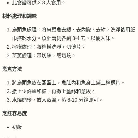
此食譜可供 2-3 人食用。
材料處理和調味
烏頭魚處理：將烏頭魚去鰓、去內臟、去鱗，洗淨後用紙
巾擦乾水分。魚肚兩側各劃 3-4 刀，以便入味。
檸檬處理：將檸檬洗淨，切薄片。
薑蔥處理：薑切絲，蔥切段。
烹煮方法
將烏頭魚放在蒸盤上，魚肚內和魚身上鋪上檸檬片。
撒上少許鹽和糖，再撒上薑絲和蔥段。
水燒開後，放入蒸盤，蒸 8-10 分鐘即可。
烹飪容易度
初級