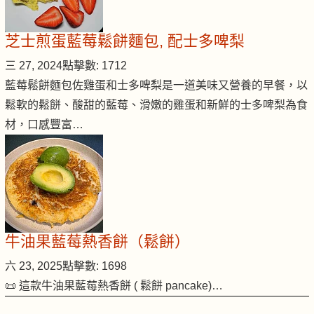
芝士煎蛋藍莓鬆餅麵包, 配士多啤梨
三 27, 2024
點擊數: 1712
藍莓鬆餅麵包佐雞蛋和士多啤梨是一道美味又營養的早餐，以
鬆軟的鬆餅、酸甜的藍莓、滑嫩的雞蛋和新鮮的士多啤梨為食
材，口感豐富…
牛油果藍莓熱香餅（鬆餅）
六 23, 2025
點擊數: 1698
📜 這款牛油果藍莓熱香餅 ( 鬆餅 pancake)…