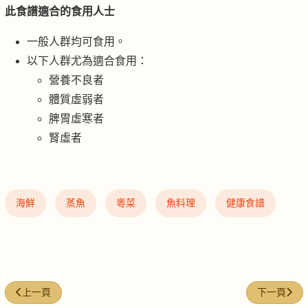
此食譜適合的食用人士
一般人群均可食用。
以下人群尤為適合食用：
營養不良者
體質虛弱者
脾胃虛寒者
腎虛者
海鮮
蒸魚
粵菜
魚料理
健康食譜
上一篇文章: 陳皮蒸泥鯭魚
下一篇文章
上一頁
下一頁