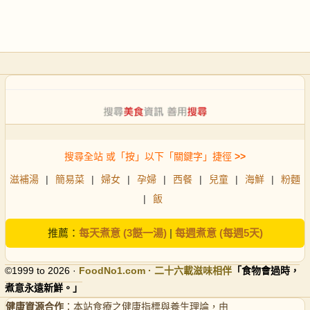
搜尋全站 或「按」以下「關鍵字」捷徑
>>
滋補湯
|
簡易菜
|
婦女
|
孕婦
|
西餐
|
兒童
|
海鮮
|
粉麵
|
飯
推薦：
每天煮意 (3餸一湯)
|
每週煮意 (每週5天)
©1999 to 2026 ·
FoodNo1
.com · 二十六載滋味相伴
「食物會過時，
煮意永遠新鮮。」
健康資源合作
：本站食療之健康指標與養生理論，由