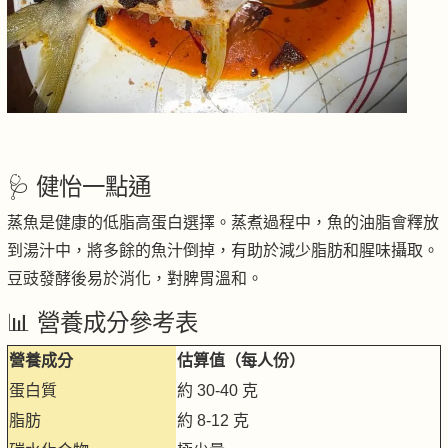
🩺 健怡一點通
蒸魚是健康的低脂高蛋白選擇。蒸煮過程中，魚的油脂會釋放
到湯汁中，將多餘的魚汁倒掉，有助於減少脂肪和腥味攝取。
豆豉發酵後易於消化，對脾胃溫和。
📊 營養成分參考表
營養成分
估算值（每人份）
蛋白質
約 30-40 克
脂肪
約 8-12 克