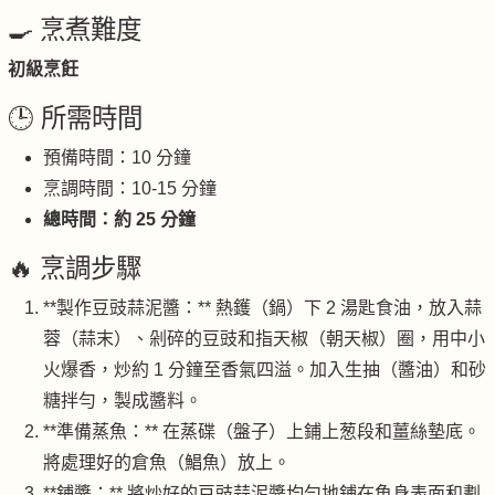
🍳 烹煮難度
初級烹飪
🕒 所需時間
預備時間：10 分鐘
烹調時間：10-15 分鐘
總時間：約 25 分鐘
🔥 烹調步驟
**製作豆豉蒜泥醬：** 熱鑊（鍋）下 2 湯匙食油，放入蒜
蓉（蒜末）、剁碎的豆豉和指天椒（朝天椒）圈，用中小
火爆香，炒約 1 分鐘至香氣四溢。加入生抽（醬油）和砂
糖拌勻，製成醬料。
**準備蒸魚：** 在蒸碟（盤子）上鋪上葱段和薑絲墊底。
將處理好的倉魚（鯧魚）放上。
**鋪醬：** 將炒好的豆豉蒜泥醬均勻地鋪在魚身表面和劃