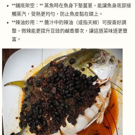
**鋪底架空：** 蒸魚時在魚身下墊薑蔥，能讓魚身底部接
觸蒸汽，受熱更均勻，防止魚皮黏在碟上。
**辣油妙用：** 醬汁中的辣油（或指天椒）可按喜好調
整，微辣能更提升豆豉的鹹香層次，讓這道菜味道更豐
富。