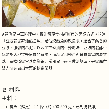
🌶️蒸魚是中華料理中，最能體現食材新鮮度的烹調方式。這道
「豆豉蒜泥辣油蒸倉魚」是傳統蒸魚的改良版，結合了鹹香的
豆豉、濃郁的蒜泥，以及少許辣油的香辣風味。豆豉的發酵香
氣能極大地提升魚肉的鮮甜，而蒜泥和辣油則帶來豐富的層次
感，讓這道家常蒸魚變得非常開胃下飯。做法簡單，是家庭煮
飯人快速做出大菜的秘密武器！
🧂 材料
主料：
倉魚（鯧魚）：1 條（約 400-500 克，已劏洗乾淨）