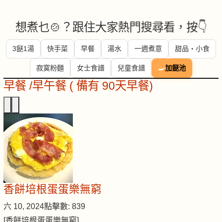
想煮乜🍲？跟住大家熱門搜尋看，按👇
3餸1湯
快手菜
早餐
湯水
一週煮意
甜品・小食
寂寞粉麵
女士食譜
兒童食譜
🍳
加餸池
早餐 /早午餐 ( 備有 90天早餐)
香餅培根蛋蛋樂無窮
六 10, 2024
點擊數: 839
[香餅培根蛋蛋樂無窮]…