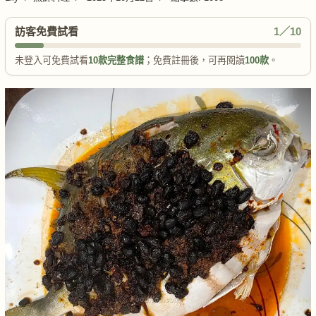
訪客免費試看
1／10
未登入可免費試看
10款完整食譜
；免費註冊後，可再閱讀
100款
。