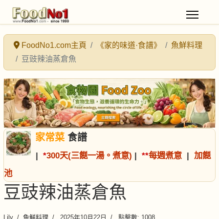
FoodNo1.com主頁
《家的味道·食譜》
魚鮮料理
豆豉辣油蒸倉魚
家常菜
食譜
|
*
300天(三餸一湯。煮意)
|
*
*
每週煮意
|
加餸
池
豆豉辣油蒸倉魚
Lily
魚鮮料理
2025年10月22日
點擊數: 1008