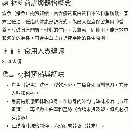
🌿 材料益處與健怡概念
倉魚（鯧魚）肉質細嫩，富含優質蛋白質和不飽和脂肪酸。蒸
煮是低油、低脂的健康烹調方式，能最大程度保留魚肉的營
養。豆豉具有開胃、健脾的作用，與薑蔥一同使用，能有效中
和海鮮的寒性，符合中華美食講究平衡的養生原則。
👨‍👩‍👧 食用人數建議
3 - 4 人份
🧑‍🍳 材料預備與調味
倉魚（鯧魚）洗淨，瀝乾水分，在魚身兩面劃幾刀，方便
入味和蒸熟。
用廚房紙徹底抹乾魚身，在魚身內外均勻塗抹米酒（或花
雕酒），再輕撒少許鹽和薑絲（食譜未提及鹽，但魚必須
有底味）。
豆豉略沖洗後剁碎；蒜頭剁成蒜蓉（蒜末）。