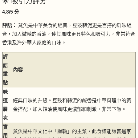
🌟 吸引力評分
4.8/5 分
評語：
蒸魚是中華美食的經典，豆豉蒜泥更是百搭的鮮味組
合，加入微辣的香油，使其風味更具特色和吸引力，非常符合
香港及海外華人家庭的口味。
評
語
內容
重
點
味
道
經典口味的升級。豆豉和蒜泥的鹹香是中華料理中的黃
層
金搭配，加入辣油使風味更濃郁和刺激，非常下飯。
次
實
蒸魚是中華文化中「壓軸」的主菜，此食譜能讓普通家
用