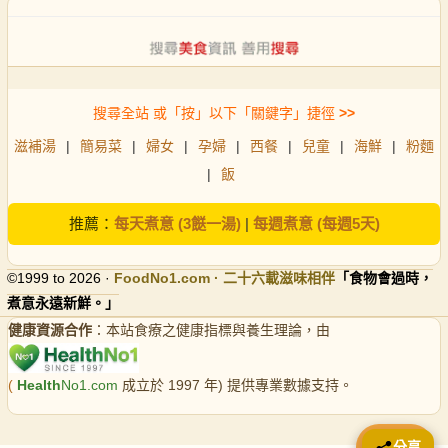
搜尋全站 或「按」以下「關鍵字」捷徑
>>
滋補湯
|
簡易菜
|
婦女
|
孕婦
|
西餐
|
兒童
|
海鮮
|
粉麵
|
飯
推薦：
每天煮意 (3餸一湯)
|
每週煮意 (每週5天)
©1999 to 2026 ·
FoodNo1
.com · 二十六載滋味相伴
「食物會過時，
煮意永遠新鮮。」
健康資源合作
：本站食療之健康指標與養生理論，由
(
Health
No1.com
成立於 1997 年) 提供專業數據支持。
📤 分享
分享