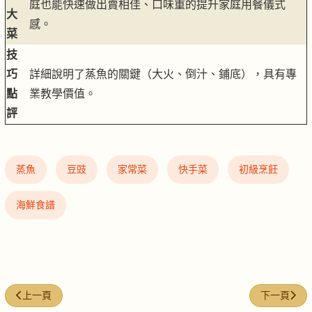
庭也能快速做出賣相佳、口味重的提升家庭用餐儀式
大
感。
菜
技
巧
詳細說明了蒸魚的關鍵（大火、倒汁、鋪底），具有專
點
業教學價值。
評
蒸魚
豆豉
家常菜
快手菜
初級烹飪
海鮮食譜
上一篇文章: 清蒸𩶘魚點醬
下一篇文章
上一頁
下一頁