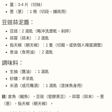
薑：3-4 片（切絲）
葱（蔥）：1 根（切段，鋪底用）
豆豉蒜泥醬：
豆豉：2 湯匙（略沖洗瀝乾，剁碎）
蒜蓉（蒜末）：2 湯匙
指天椒（朝天椒）：1 隻（切圈，或依個人辣度調整）
食油（食用油）：2 湯匙
調味料：
生抽（醬油）：1 湯匙
砂糖：半茶匙
米酒（或花雕酒）：1 湯匙（塗抹魚身用）
註:
倉魚（鯧魚），豆豉（發酵黑豆），蒜蓉（蒜末），葱
（蔥），指天椒（朝天椒）。