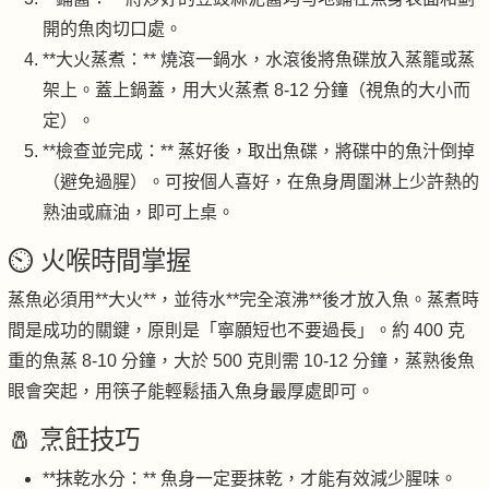
開的魚肉切口處。
**大火蒸煮：** 燒滾一鍋水，水滾後將魚碟放入蒸籠或蒸
架上。蓋上鍋蓋，用大火蒸煮 8-12 分鐘（視魚的大小而
定）。
**檢查並完成：** 蒸好後，取出魚碟，將碟中的魚汁倒掉
（避免過腥）。可按個人喜好，在魚身周圍淋上少許熱的
熟油或麻油，即可上桌。
⏲️ 火喉時間掌握
蒸魚必須用**大火**，並待水**完全滾沸**後才放入魚。蒸煮時
間是成功的關鍵，原則是「寧願短也不要過長」。約 400 克
重的魚蒸 8-10 分鐘，大於 500 克則需 10-12 分鐘，蒸熟後魚
眼會突起，用筷子能輕鬆插入魚身最厚處即可。
🧂 烹飪技巧
**抹乾水分：** 魚身一定要抹乾，才能有效減少腥味。