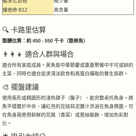
碳水化合物
極少量
維他命 B12
高含量
🔍 卡路里估算
整體估算：約 450 - 550 千卡（整條魚）
👨‍👩‍👧 適合人群與場合
適合所有家庭成員。蒸魚是中華節慶或重要聚餐中不可或缺的
主菜，同時也適合追求清淡飲食和高蛋白攝取的養生族群。
🎨 擺盤建議
使用長形或橢圓形的淺色碟子（盤子），能完整承托魚身。將
魚平穩置於中央，讓紅亮的豆豉蒜泥醬汁流淌在魚身周圍。可
在魚身兩旁用新鮮的芫茜（香菜）或葱絲裝飾，增加色彩對
比。