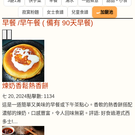
3餸1湯
快手菜
早餐
湯水
一週煮意
甜品・小食
寂寞粉麵
女士食譜
兒童食譜
🍳
加餸池
早餐 /早午餐 ( 備有 90天早餐)
煉奶香鬆熱香餅
七 20, 2024
點擊數: 1134
這是一道簡單又美味的早餐或下午茶點心。香軟的熱香餅搭配
濃郁的煉奶，口感豐富，令人回味無窮。評語: 好食過港式西
多士!…