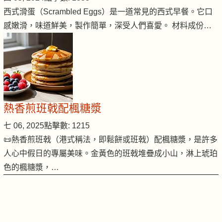
西式滑蛋（Scrambled Eggs）是一道常見的西式早餐。它口
感嫩滑，味道鮮美，製作簡單，深受人們喜愛。 材料成份…
熱香煎班戟配楓糖漿
七 06, 2025
點擊數: 1215
📜熱香煎班戟（港式稱法，即鬆餅或班戟）配楓糖漿，是許多
人心中假日的專屬美味。金黃色的班戟堆疊成小山，淋上琥珀
色的楓糖漿，…