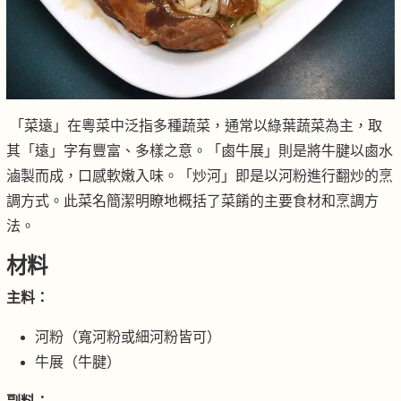
「菜遠」在粵菜中泛指多種蔬菜，通常以綠葉蔬菜為主，取
其「遠」字有豐富、多樣之意。「鹵牛展」則是將牛腱以鹵水
滷製而成，口感軟嫩入味。「炒河」即是以河粉進行翻炒的烹
調方式。此菜名簡潔明瞭地概括了菜餚的主要食材和烹調方
法。
材料
主料：
河粉（寬河粉或細河粉皆可）
牛展（牛腱）