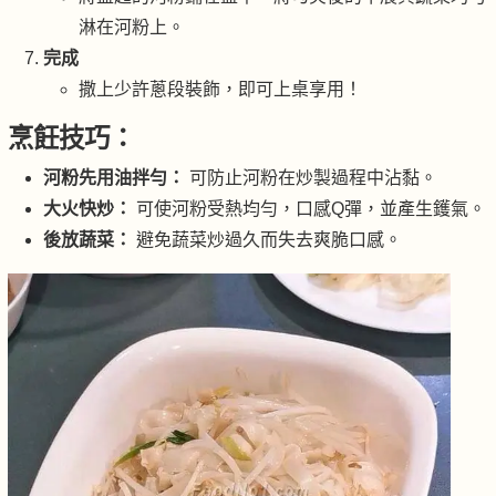
淋在河粉上。
完成
撒上少許蔥段裝飾，即可上桌享用！
烹飪技巧：
河粉先用油拌勻：
可防止河粉在炒製過程中沾黏。
大火快炒：
可使河粉受熱均勻，口感Q彈，並產生鑊氣。
後放蔬菜：
避免蔬菜炒過久而失去爽脆口感。