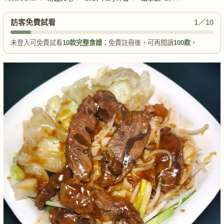
訪客免費試看
1／10
未登入可免費試看
10款完整食譜
；免費註冊後，可再閱讀
100款
。