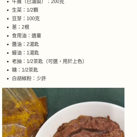
牛展（已滷製）：200克
生菜：1/2顆
豆芽：100克
蔥：2根
食用油：適量
醬油：2湯匙
蠔油：1湯匙
老抽：1/2茶匙（可選，用於上色）
糖：1/2茶匙
白胡椒粉：少許