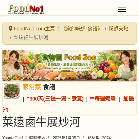
FoodNo1.com主頁
《家的味道·食譜》
粉麵天地
菜遠鹵牛展炒河
家常菜
食譜
|
*
300天(三餸一湯。煮意)
|
*
*
每週煮意
|
加餸
池
菜遠鹵牛展炒河
YouareChef
粉麵天地
2025年1月05日
點擊數: 2074