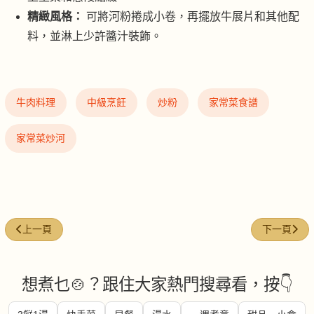
精緻風格：
可將河粉捲成小卷，再擺放牛展片和其他配
料，並淋上少許醬汁裝飾。
牛肉料理
中級烹飪
炒粉
家常菜食譜
家常菜炒河
上一篇文章: 鮮蝦球牛肉湯河
下一篇文章
上一頁
下一頁
想煮乜🍲？跟住大家熱門搜尋看，按👇