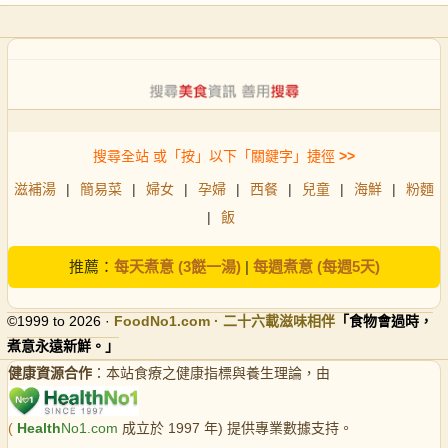
搜尋全站 或「按」以下「關鍵字」捷徑
>>
滋補湯
|
簡易菜
|
婦女
|
孕婦
|
西餐
|
兒童
|
海鮮
|
粉麵
|
飯
推薦：
每天煮意 (3餸一湯)
|
每週煮意 (每週5天)
©1999 to 2026 ·
FoodNo1
.com · 二十六載滋味相伴
「食物會過時，
煮意永遠新鮮。」
健康資源合作
：本站食療之健康指標與養生理論，由
(
Health
No1.com
成立於 1997 年) 提供專業數據支持。