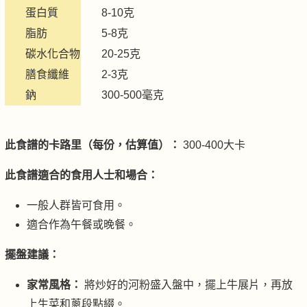
蛋白質
8-10克
脂肪
5-8克
碳水化合物
20-25克
膳食纖維
2-3克
鈉
300-500毫克
此食譜的卡路里（每份，估算值）：
300-400大卡
此食譜適合的食用人士和場合：
一般人群皆可食用。
適合作為午餐或晚餐。
擺盤建議：
家常風格：
將炒好的河粉盛入盤中，擺上牛展片，再放
上生菜和蔥段點綴。