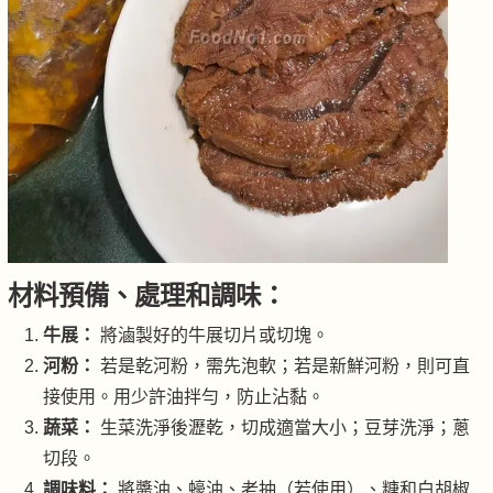
材料預備、處理和調味：
牛展：
將滷製好的牛展切片或切塊。
河粉：
若是乾河粉，需先泡軟；若是新鮮河粉，則可直
接使用。用少許油拌勻，防止沾黏。
蔬菜：
生菜洗淨後瀝乾，切成適當大小；豆芽洗淨；蔥
切段。
調味料：
將醬油、蠔油、老抽（若使用）、糖和白胡椒