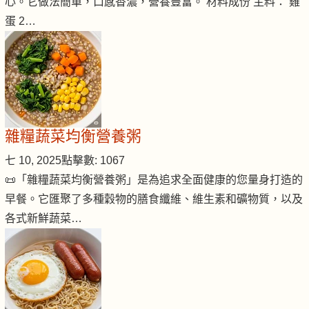
心。它做法簡單，口感香濃，營養豐富。 材料成份 主料： 雞
蛋 2…
雜糧蔬菜均衡營養粥
七 10, 2025
點擊數: 1067
📜「雜糧蔬菜均衡營養粥」是為追求全面健康的您量身打造的
早餐。它匯聚了多種穀物的膳食纖維、維生素和礦物質，以及
各式新鮮蔬菜…