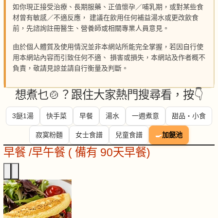
如你現正接受治療、長期服藥、正值懷孕／哺乳期，或對某些食
材曾有敏感／不適反應， 建議在飲用任何補益湯水或更改飲食
前，先諮詢註冊醫生、營養師或相關專業人員意見。
由於個人體質及使用情況並非本網站所能完全掌握，若因自行使
用本網站內容而引致任何不適、 損害或損失，本網站及作者概不
負責，敬請見諒並請自行衡量及判斷。
想煮乜🍲？跟住大家熱門搜尋看，按👇
3餸1湯
快手菜
早餐
湯水
一週煮意
甜品・小食
寂寞粉麵
女士食譜
兒童食譜
🍳
加餸池
早餐 /早午餐 ( 備有 90天早餐)