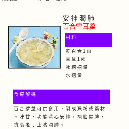
安 神 潤 肺
百合雪耳羹
材 料
乾 百 合 1 兩
雪 耳 1 兩
冰 糖 適 量
水 適 量
食 療 解 碼
百 合 鱗 莖 可 供 食 用 ， 製 成 澱 粉 或 藥 材
。 味 甘 ， 功 能 清 心 安 神 ， 補 腦 健 脾 ，
抗 衰 老 ﹐ 止 咳 潤 肺 。