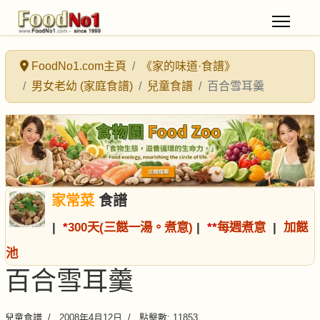
FoodNo1.com主頁
《家的味道·食譜》
男女老幼 (家庭食譜)
兒童食譜
百合雪耳羹
家常菜
食譜
|
*
300天(三餸一湯。煮意)
|
*
*
每週煮意
|
加餸
池
百合雪耳羹
兒童食譜
2008年4月12日
點擊數: 11853