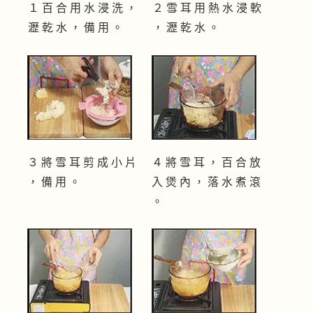
１ 百 合 用 水 浸 洗 ，
２ 雪 耳 用 熱 水 浸 軟
瀝 乾 水 ， 備 用 。
， 瀝 乾 水 。
３ 將 雪 耳 剪 成 小 片
４ 將 雪 耳 ， 百 合 放
， 備 用 。
入 煲 內 ， 落 水 煮 滾
。