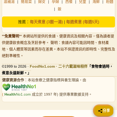
滋補湯
|
簡易菜
|
婦女
|
孕婦
|
西餐
|
兒童
|
海鮮
|
粉麵
|
飯
推薦：
每天煮意 (3餸一湯)
|
每週煮意 (每週5天)
**
免責聲明
** 本網站所提供的食譜、健康資訊及相關內容，僅為讀者提
供健康飲食概念及烹飪參考。 聲明：食譜內容可能因時間、食材產
地、個人體質等因素而存在差異。本站不保證資訊的即時性、完整性及
絕對準確性。
©1999 to 2026 ·
FoodNo1
.com · 二十六載滋味相伴
「食物會過時，
煮意永遠新鮮。」
健康資源合作
：本站食療之健康指標與養生理論，由
(
Health
No1.com
成立於 1997 年) 提供專業數據支持。
📤 分享
分享