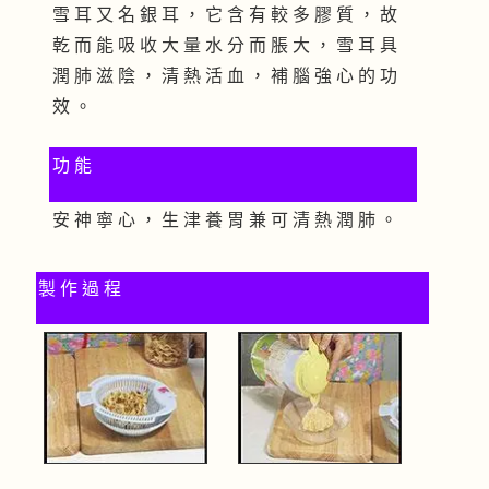
雪 耳 又 名 銀 耳 ， 它 含 有 較 多 膠 質 ， 故
乾 而 能 吸 收 大 量 水 分 而 脹 大 ， 雪 耳 具
潤 肺 滋 陰 ， 清 熱 活 血 ， 補 腦 強 心 的 功
效 。
功 能
安 神 寧 心 ， 生 津 養 胃 兼 可 清 熱 潤 肺 。
製 作 過 程