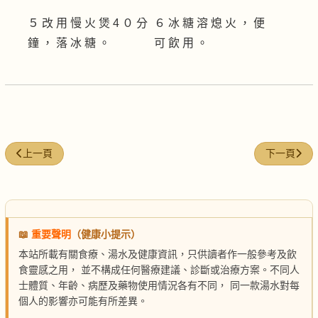
５ 改 用 慢 火 煲 4 ０ 分
６ 冰 糖 溶 熄 火 ， 便
鐘 ， 落 冰 糖 。
可 飲 用 。
上一篇文章: 清熱五花茶
下一篇文章
上一頁
下一頁
📖
重要聲明
（健康小提示）
本站所載有關食療、湯水及健康資訊，只供讀者作一般參考及飲
食靈感之用， 並不構成任何醫療建議、診斷或治療方案。不同人
士體質、年齡、病歷及藥物使用情況各有不同， 同一款湯水對每
個人的影響亦可能有所差異。