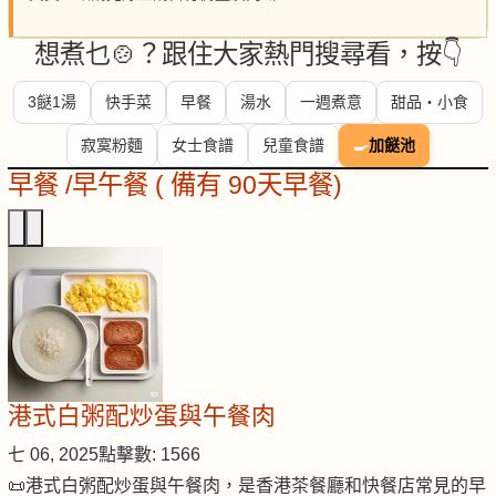
想煮乜🍲？跟住大家熱門搜尋看，按👇
3餸1湯
快手菜
早餐
湯水
一週煮意
甜品・小食
寂寞粉麵
女士食譜
兒童食譜
🍳
加餸池
早餐 /早午餐 ( 備有 90天早餐)
港式白粥配炒蛋與午餐肉
七 06, 2025
點擊數: 1566
📜港式白粥配炒蛋與午餐肉，是香港茶餐廳和快餐店常見的早