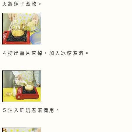
火 將 蓮 子 煮 軟 。
４ 撈 出 薑 片 棄 掉 ， 加 入 冰 糖 煮 溶 。
５ 注 入 鮮 奶 煮 滾 備 用 。