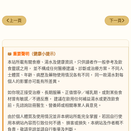
上一篇文章: 咖哩雞肉提子乾卷
下一篇文章:
上一頁
下一頁
📖
重要聲明
（健康小提示）
本站所載有關食療、湯水及健康資訊，只供讀者作一般參考及飲
食靈感之用， 並不構成任何醫療建議、診斷或治療方案。不同人
士體質、年齡、病歷及藥物使用情況各有不同， 同一款湯水對每
個人的影響亦可能有所差異。
如你現正接受治療、長期服藥、正值懷孕／哺乳期，或對某些食
材曾有敏感／不適反應， 建議在飲用任何補益湯水或更改飲食
前，先諮詢註冊醫生、營養師或相關專業人員意見。
由於個人體質及使用情況並非本網站所能完全掌握，若因自行使
用本網站內容而引致任何不適、 損害或損失，本網站及作者概不
負責，敬請見諒並請自行衡量及判斷。