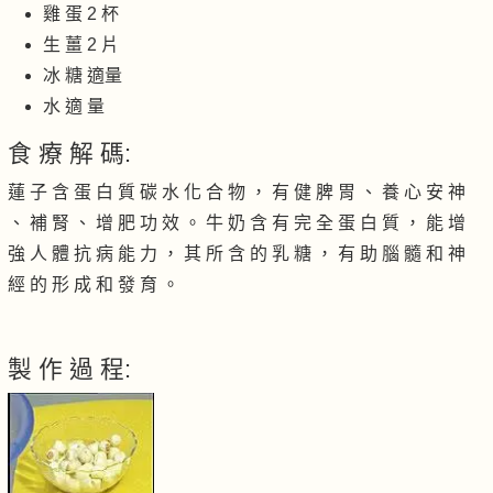
雞 蛋 2 杯
生 薑 2 片
冰 糖 適量
水 適 量
食 療 解 碼:
蓮 子 含 蛋 白 質 碳 水 化 合 物 ， 有 健 脾 胃 、 養 心 安 神
、 補 腎 、 增 肥 功 效 。 牛 奶 含 有 完 全 蛋 白 質 ， 能 增
強 人 體 抗 病 能 力 ， 其 所 含 的 乳 糖 ， 有 助 腦 髓 和 神
經 的 形 成 和 發 育 。
製 作 過 程: