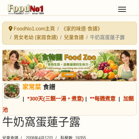
FoodNo1.com主頁
《家的味道·食譜》
男女老幼 (家庭食譜)
兒童食譜
牛奶窩蛋蓮子露
家常菜
食譜
|
*
300天(三餸一湯。煮意)
|
*
*
每週煮意
|
加餸
池
牛奶窩蛋蓮子露
兒童食譜
2008年4月12日
點擊數: 19355