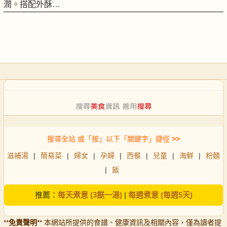
潤。搭配外酥…
搜尋全站 或「按」以下「關鍵字」捷徑
>>
滋補湯
|
簡易菜
|
婦女
|
孕婦
|
西餐
|
兒童
|
海鮮
|
粉麵
|
飯
推薦：
每天煮意 (3餸一湯)
|
每週煮意 (每週5天)
**
免責聲明
** 本網站所提供的食譜、健康資訊及相關內容，僅為讀者提