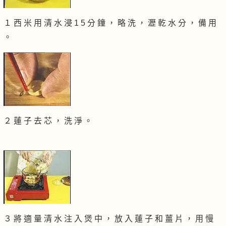
１ 西 米 用 清 水 浸 1 5 分 鐘 ， 略 洗 ， 瀝 乾 水 分 ， 備 用
。
２ 蓮 子 去 芯 ， 洗 淨 。
３ 將 適 量 清 水 注 入 煲 中 ， 放 入 蓮 子 和 薑 片 ， 用 慢