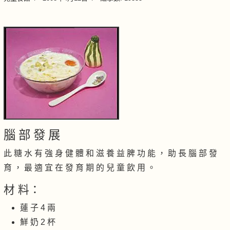
腦 部 發 展
此 糖 水 有 強 身 健 體 和 滋 養 益 脾 功 能 ， 助 長 腦 部 發
育 ， 最 適 宜 在 發 育 期 的 兒 童 飲 用 。
材 料：
蓮 子 4 兩
鮮 奶 2 杯