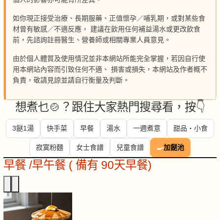
如你現正接受治療、長期服藥、正值懷孕／哺乳期，或對某些食
材曾有敏感／不適反應， 建議在飲用任何補益湯水或更改飲食
前，先諮詢註冊醫生、營養師或相關專業人員意見。
由於個人體質及使用情況並非本網站所能完全掌握，若因自行使
用本網站內容而引致任何不適、 損害或損失，本網站及作者概不
負責，敬請見諒並請自行衡量及判斷。
想煮乜🍲？跟住大家熱門搜尋看，按👇
3餸1湯
快手菜
早餐
湯水
一週煮意
甜品・小食
寂寞粉麵
女士食譜
兒童食譜
🍳
加餸池
早餐 /早午餐 ( 備有 90天早餐)