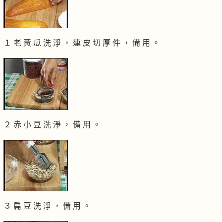
１ 老 黃 瓜 洗 淨 ， 連 皮 切 厚 件 ， 備 用 。
２ 赤 小 豆 洗 淨 ， 備 用 。
３ 扁 豆 洗 淨 ， 備 用 。