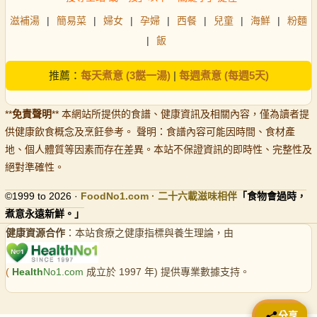
滋補湯
|
簡易菜
|
婦女
|
孕婦
|
西餐
|
兒童
|
海鮮
|
粉麵
|
飯
推薦：
每天煮意 (3餸一湯)
|
每週煮意 (每週5天)
**
免責聲明
** 本網站所提供的食譜、健康資訊及相關內容，僅為讀者提
供健康飲食概念及烹飪參考。 聲明：食譜內容可能因時間、食材產
地、個人體質等因素而存在差異。本站不保證資訊的即時性、完整性及
絕對準確性。
©1999 to 2026 ·
FoodNo1
.com · 二十六載滋味相伴
「食物會過時，
煮意永遠新鮮。」
健康資源合作
：本站食療之健康指標與養生理論，由
(
Health
No1.com
成立於 1997 年) 提供專業數據支持。
📤 分享
分享