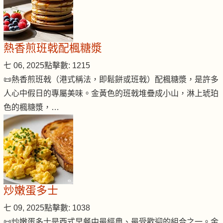
熱香煎班戟配楓糖漿
七 06, 2025
點擊數: 1215
📜熱香煎班戟（港式稱法，即鬆餅或班戟）配楓糖漿，是許多
人心中假日的專屬美味。金黃色的班戟堆疊成小山，淋上琥珀
色的楓糖漿，…
炒嫩蛋多士
七 09, 2025
點擊數: 1038
📜炒嫩蛋多士是西式早餐中最經典、最受歡迎的組合之一。金