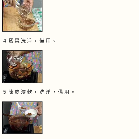
４ 蜜 棗 洗 淨 ， 備 用 。
５ 陳 皮 浸 軟 ， 洗 淨 ， 備 用 。