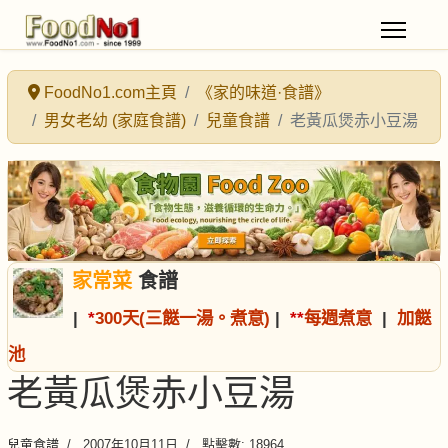
FoodNo1.com主頁
《家的味道·食譜》
男女老幼 (家庭食譜)
兒童食譜
老黃瓜煲赤小豆湯
家常菜
食譜
|
*
300天(三餸一湯。煮意)
|
*
*
每週煮意
|
加餸
池
老黃瓜煲赤小豆湯
兒童食譜
2007年10月11日
點擊數: 18964