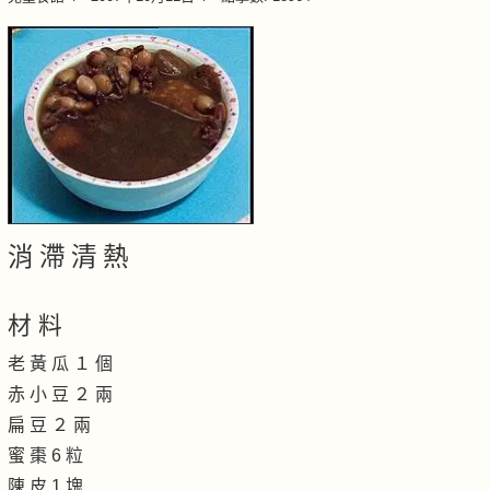
消 滯 清 熱
材 料
老 黃 瓜 １ 個
赤 小 豆 ２ 兩
扁 豆 ２ 兩
蜜 棗 6 粒
陳 皮 1 塊