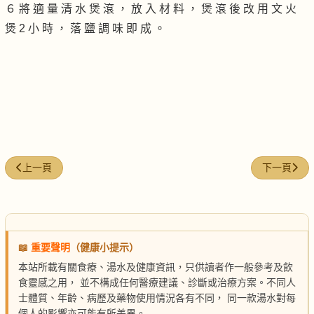
６ 將 適 量 清 水 煲 滾 ， 放 入 材 料 ， 煲 滾 後 改 用 文 火
煲 2 小 時 ， 落 鹽 調 味 即 成 。
上一篇文章: 清補涼節瓜煲豬跟湯
下一篇文章
上一頁
下一頁
📖
重要聲明
（健康小提示）
本站所載有關食療、湯水及健康資訊，只供讀者作一般參考及飲
食靈感之用， 並不構成任何醫療建議、診斷或治療方案。不同人
士體質、年齡、病歷及藥物使用情況各有不同， 同一款湯水對每
個人的影響亦可能有所差異。