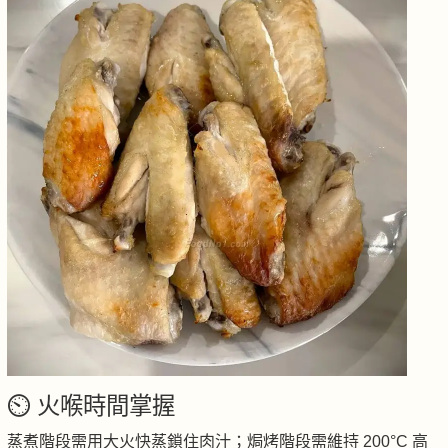
⏲️ 火喉時間掌握
蒸煮階段需用大火快蒸鎖住肉汁；焗烤階段需維持 200°C 高