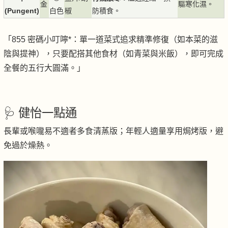
金
驅寒化濕。
(Pungent)
白色
椒
防積食。
「855 密碼小叮嚀*：單一道菜式追求精準修復（如本菜的滋
陰與提神），只要配搭其他食材（如青菜與米飯），即可完成
全餐的五行大圓滿。」
🩺 健怡一點通
長輩或喉嚨易不適者多食清蒸版；年輕人適量享用焗烤版，避
免過於燥熱。