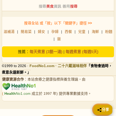
搜尋全站 或「按」以下「關鍵字」捷徑
>>
滋補湯
|
簡易菜
|
婦女
|
孕婦
|
西餐
|
兒童
|
海鮮
|
粉麵
|
飯
推薦：
每天煮意 (3餸一湯)
|
每週煮意 (每週5天)
©1999 to 2026 ·
FoodNo1
.com · 二十六載滋味相伴
「食物會過時，
煮意永遠新鮮。」
健康資源合作
：本站食療之健康指標與養生理論，由
(
Health
No1.com
成立於 1997 年) 提供專業數據支持。
📤 分享
分享