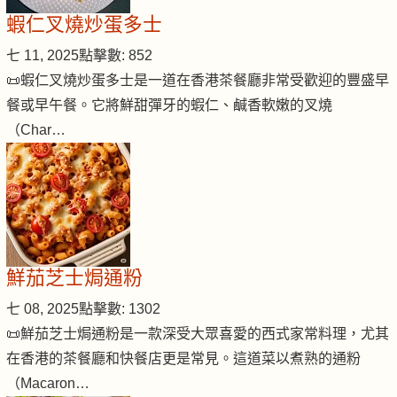
蝦仁叉燒炒蛋多士
七 11, 2025
點擊數: 852
📜蝦仁叉燒炒蛋多士是一道在香港茶餐廳非常受歡迎的豐盛早
餐或早午餐。它將鮮甜彈牙的蝦仁、鹹香軟嫩的叉燒
（Char…
鮮茄芝士焗通粉
七 08, 2025
點擊數: 1302
📜鮮茄芝士焗通粉是一款深受大眾喜愛的西式家常料理，尤其
在香港的茶餐廳和快餐店更是常見。這道菜以煮熟的通粉
（Macaron…