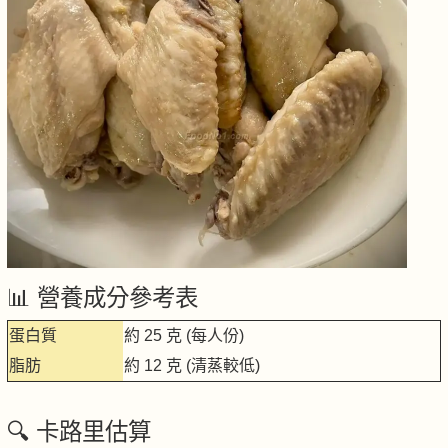
📊 營養成分參考表
蛋白質
約 25 克 (每人份)
脂肪
約 12 克 (清蒸較低)
🔍 卡路里估算