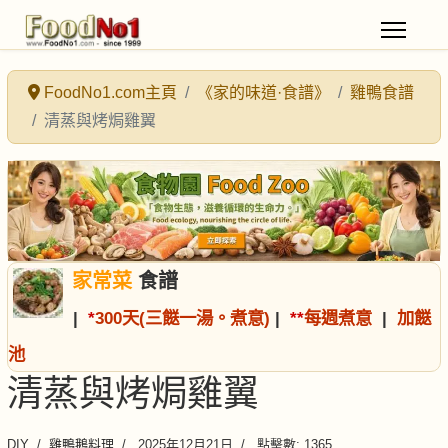
FoodNo1.com主頁
《家的味道·食譜》
雞鴨食譜
清蒸與烤焗雞翼
家常菜
食譜
|
*
300天(三餸一湯。煮意)
|
*
*
每週煮意
|
加餸
池
清蒸與烤焗雞翼
DIY
雞鴨鵝料理
2025年12月21日
點擊數: 1365