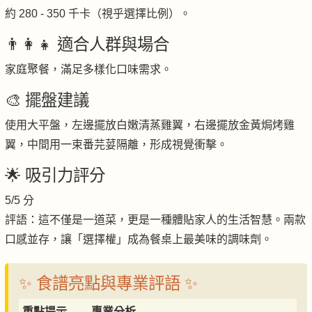
約 280 - 350 千卡（視乎選擇比例）。
👨‍👩‍👧 適合人群與場合
家庭聚餐，滿足多樣化口味需求。
🎨 擺盤建議
使用大平盤，左邊擺放白嫩清蒸雞翼，右邊擺放金黃焗烤雞
翼，中間用一束番芫荽隔離，形成視覺衝擊。
🌟 吸引力評分
5/5 分
評語：這不僅是一道菜，更是一種體貼家人的生活智慧。兩款
口感並存，讓「選擇權」成為餐桌上最美味的調味劑。
✨ 食譜亮點與專業評語 ✨
重點提示
專業分析