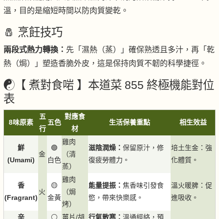
溫，目的是縮短時間以防肉質變乾。
🧂 烹飪技巧
兩段式熱力轉換：
先「濕熱（蒸）」確保熟透且多汁，再「乾
熱（焗）」塑造香脆外皮，這是保持肉質不韌的科學捷徑。
☯️【 煮對食啱 】本道菜 855 終極機能對位
表
五
對應食
8味原素
五色
生活保養重點
相生效益
行
材
雞肉
鮮
🟢
滋陰潤燥：
保留原汁，修
培土生金：強
金
（清
(Umami)
白色
復疲勞體力。
化體質。
蒸）
雞肉
香
🟡
能量提振：
焦香味引發食
溫火暖脾：促
火
（焗
(Fragrant)
金黃
慾，帶來快樂感。
進吸收。
烤）
辛
⚪
薑片/胡
行氣散寒：
溫通經絡，預