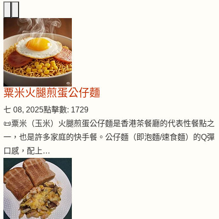
粟米火腿煎蛋公仔麵
七 08, 2025
點擊數: 1729
📜粟米（玉米）火腿煎蛋公仔麵是香港茶餐廳的代表性餐點之
一，也是許多家庭的快手餐。公仔麵（即泡麵/速食麵）的Q彈
口感，配上…