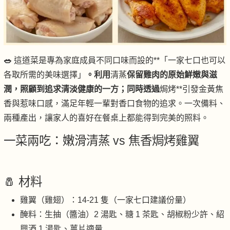
🥗
這道菜是專為家庭成員不同口味而設的**「一家七口也可以
各取所需的美味選擇」
。利用
清蒸
保留雞肉的原始鮮嫩與滋
潤，照顧到追求清淡健康的一方；同時透過
焗烤**引發金黃焦
香與惹味口感，滿足年輕一輩對香口食物的追求。一次備料、
兩種產出，讓家人的喜好在餐桌上都能得到完美的照料。
一菜兩吃：嫩滑清蒸 vs 焦香焗烤雞翼
🧂 材料
雞翼（雞翅）：14-21 隻（一家七口建議份量）
醃料：生抽（醬油）2 湯匙、糖 1 茶匙、胡椒粉少許、紹
興酒 1 湯匙、薑片適量