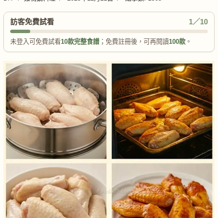
訪客免費試看
1／10
未登入可免費試看
10款完整食譜
；免費註冊後，可再閱讀
100款
。