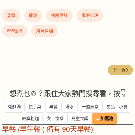
蒸煮
雞翼
初級烹飪
家常料理
855密碼
烤焗料理
下一篇文章:
下一頁
想煮乜🍲？跟住大家熱門搜尋看，按👇
3餸1湯
快手菜
早餐
湯水
一週煮意
甜品・小食
寂寞粉麵
女士食譜
兒童食譜
🍳
加餸池
早餐 /早午餐 ( 備有 90天早餐)