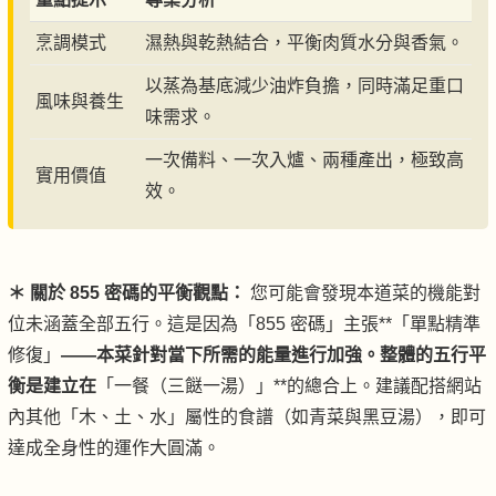
烹調模式
濕熱與乾熱結合，平衡肉質水分與香氣。
以蒸為基底減少油炸負擔，同時滿足重口
風味與養生
味需求。
一次備料、一次入爐、兩種產出，極致高
實用價值
效。
＊ 關於 855 密碼的平衡觀點：
您可能會發現本道菜的機能對
位未涵蓋全部五行。這是因為「855 密碼」主張**「單點精準
修復」
——本菜針對當下所需的能量進行加強。整體的五行平
衡是建立在
「一餐（三餸一湯）」**的總合上。建議配搭網站
內其他「木、土、水」屬性的食譜（如青菜與黑豆湯），即可
達成全身性的運作大圓滿。