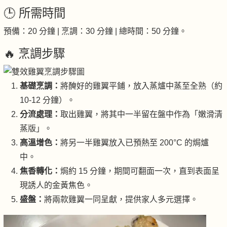
🕒 所需時間
預備：20 分鐘 | 烹調：30 分鐘 | 總時間：50 分鐘。
🔥 烹調步驟
基礎烹調：
將醃好的雞翼平鋪，放入蒸爐中蒸至全熟（約
10-12 分鐘）。
分流處理：
取出雞翼，將其中一半留在盤中作為「嫩滑清
蒸版」。
高溫增色：
將另一半雞翼放入已預熱至 200°C 的焗爐
中。
焦香轉化：
焗約 15 分鐘，期間可翻面一次，直到表面呈
現誘人的金黃焦色。
盛盤：
將兩款雞翼一同呈獻，提供家人多元選擇。