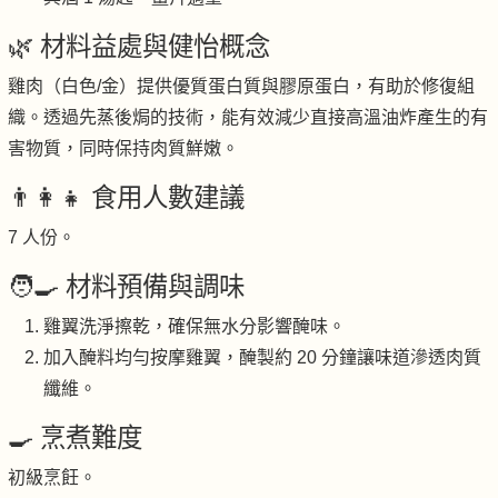
🌿 材料益處與健怡概念
雞肉（白色/金）提供優質蛋白質與膠原蛋白，有助於修復組
織。透過先蒸後焗的技術，能有效減少直接高溫油炸產生的有
害物質，同時保持肉質鮮嫩。
👨‍👩‍👧 食用人數建議
7 人份。
🧑‍🍳 材料預備與調味
雞翼洗淨擦乾，確保無水分影響醃味。
加入醃料均勻按摩雞翼，醃製約 20 分鐘讓味道滲透肉質
纖維。
🍳 烹煮難度
初級烹飪。