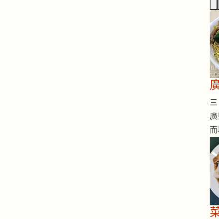
三 
廣
而