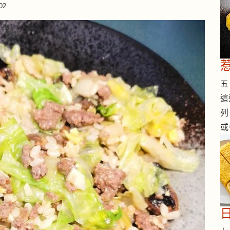
02
五 
這
列
或