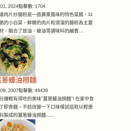
01, 2024
點擊數: 1704
遠肉片炒腸粉是一道廣東風味的特色菜餚，以
脆的小白菜、鮮嫩的肉片和滑溜的腸粉為主要
材，融合了豉油、蠔油等調味料的鹹香…
薑蔥蠔油撈麵
09, 2007
點擊數: 49439
分鐘輕有得吃的美味"薑蔥蠔油撈麵"! 在家中食
了即食麵，不妨改變一下口味嚐試這款以輕便
料製成的薑蔥蠔油撈麵...…