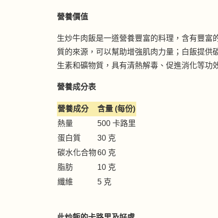
營養價值
生炒牛肉飯是一道營養豐富的料理，含有豐富
質的來源，可以幫助增強肌肉力量；白飯提供
生素和礦物質，具有清熱解毒、促進消化等功
營養成分表
營養成分
含量 (每份)
熱量
500 卡路里
蛋白質
30 克
碳水化合物
60 克
脂肪
10 克
纖維
5 克
此炒飯的卡路里及好處