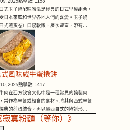
09, 2025
點擊數: 1158
日式玉子燒配味噌湯是經典的日式早餐組合，
受日本家庭和世界各地人們的喜愛。玉子燒
日式煎蛋卷）口感軟嫩，層次豐富，帶有…
美式風味咸牛蛋捲餅
10, 2025
點擊數: 1417
牛肉在西方飲食文化中是一種常見的醃製肉
，常作為早餐或輕食的食材。將其與西式早餐
經典的煎蛋結合，再以墨西哥式的捲餅形…
《寂寞粉麵（等你）》