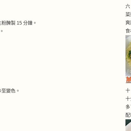
六 
菜
爽
醃製 15 分鐘。
食
。
十 
炒至變色。
十
多
配