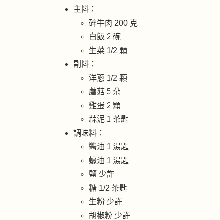
主料：
碎牛肉 200 克
白飯 2 碗
生菜 1/2 顆
副料：
洋蔥 1/2 顆
蘑菇 5 朵
雞蛋 2 顆
蒜泥 1 茶匙
調味料：
醬油 1 湯匙
蠔油 1 湯匙
鹽 少許
糖 1/2 茶匙
生粉 少許
胡椒粉 少許