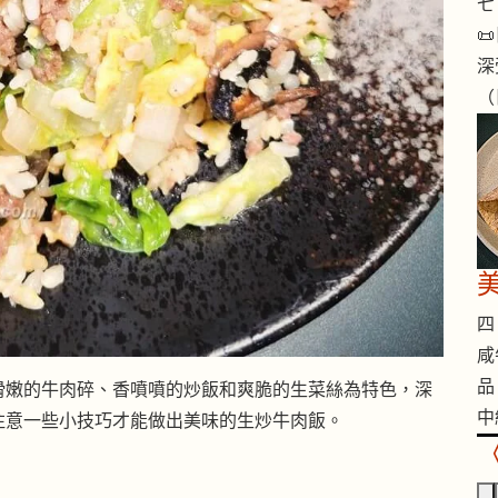
七 

深
（
四 
咸
品
滑嫩的牛肉碎、香噴噴的炒飯和爽脆的生菜絲為特色，深
中
注意一些小技巧才能做出美味的生炒牛肉飯。