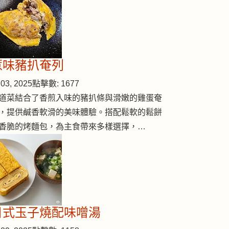
惹味豬扒奄列
03, 2025
點擊數: 1677
道菜結合了香煎入味的豬扒條與滑嫩的雞蛋奄
，提供鹹香軟滑的美味體驗。搭配鬆軟的鬆餅
香脆的烤麵包，為主食帶來多樣選擇，…
日式玉子燒配味噌湯