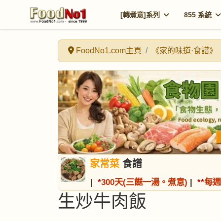
[轉煮意]系列
855 系統
FoodNo1.com主頁
《家的味道·食譜》
家常菜
食譜
|
*
300天(三餸一湯。煮意)
|
*
*
每週
生炒牛肉飯