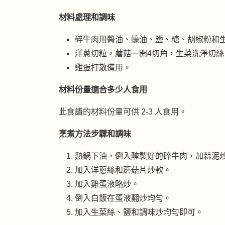
材料處理和調味
碎牛肉用醬油、蠔油、鹽、糖、胡椒粉和生粉
洋蔥切粒，蘑菇一開4切角，生菜洗淨切絲
雞蛋打散備用。
材料份量適合多少人食用
此食譜的材料份量可供 2-3 人食用。
烹煮方法步驟和調味
熱鍋下油，倒入醃製好的碎牛肉，加蒜泥
加入洋蔥絲和蘑菇片炒軟。
加入雞蛋液略炒。
倒入白飯在蛋液翻炒均勻。
加入生菜絲、鹽和調味炒均勻即可。