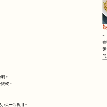
七 
這
麵
的
分明。
免變軟。
或小菜一起食用。