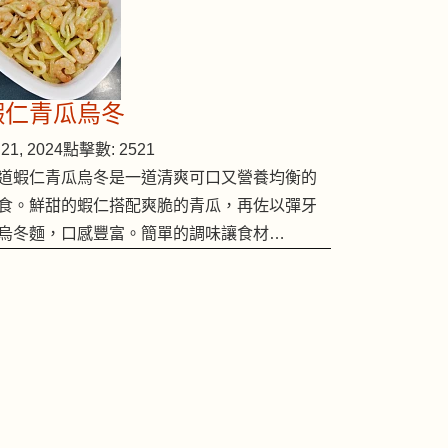
蝦仁青瓜烏冬
21, 2024
點擊數: 2521
道蝦仁青瓜烏冬是一道清爽可口又營養均衡的
食。鮮甜的蝦仁搭配爽脆的青瓜，再佐以彈牙
烏冬麵，口感豐富。簡單的調味讓食材…