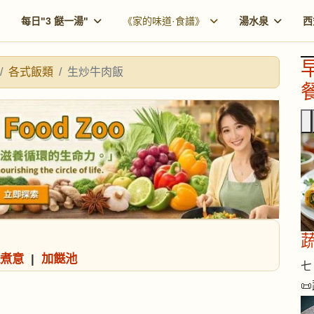
每日"3 餸一湯"
《家的味道·食譜》
湯水泉
西
各式飯類
生炒牛肉飯
餐
煮意
|
加餸池
七 
📜