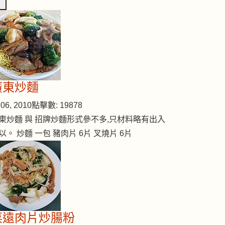
廣東炒麵
06, 2010
點擊數: 19878
東炒麵 與 招牌炒麵形式參不多,只材料略有出入
以。 炒麵 一包 豬肉片 6片 叉燒片 6片
菜遠肉片炒腸粉