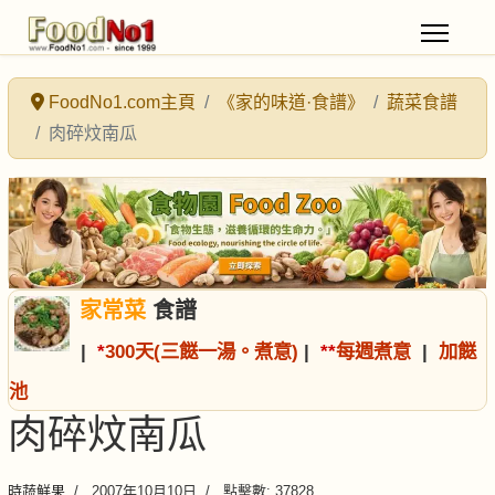
FoodNo1.com主頁
《家的味道·食譜》
蔬菜食譜
肉碎炆南瓜
家常菜
食譜
|
*
300天(三餸一湯。煮意)
|
*
*
每週煮意
|
加餸
池
肉碎炆南瓜
時蔬鮮果
2007年10月10日
點擊數: 37828