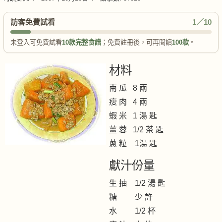
訪客免費試看
1／10
未登入可免費試看
10款完整食譜
；免費註冊後，可再閱讀
100款
。
材料
南 瓜 8 兩
瘦 肉 4 兩
蝦 米 1 湯 匙
薑 蓉 1/2 茶 匙
蔥 粒 1湯 匙
獻汁份量
生 抽 1/2 湯 匙
糖 少 許
水 1/2 杯