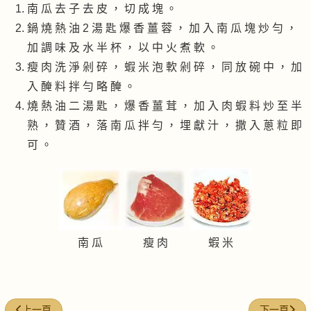
南 瓜 去 子 去 皮 ， 切 成 塊 。
鍋 燒 熱 油 2 湯 匙 爆 香 薑 蓉 ， 加 入 南 瓜 塊 炒 勻 ，
加 調 味 及 水 半 杯 ， 以 中 火 煮 軟 。
瘦 肉 洗 淨 剁 碎 ， 蝦 米 泡 軟 剁 碎 ， 同 放 碗 中 ， 加
入 醃 料 拌 勻 略 醃 。
燒 熱 油 二 湯 匙 ， 爆 香 薑 茸 ， 加 入 肉 蝦 料 炒 至 半
熟 ， 贊 酒 ， 落 南 瓜 拌 勻 ， 埋 獻 汁 ， 撒 入 蔥 粒 即
可 。
南 瓜
瘦 肉
蝦 米
上一篇文章: 香辣四季豆
下一篇文章
上一頁
下一頁