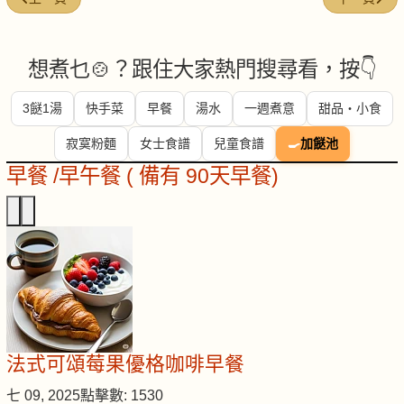
想煮乜🍲？跟住大家熱門搜尋看，按👇
3餸1湯
快手菜
早餐
湯水
一週煮意
甜品・小食
寂寞粉麵
女士食譜
兒童食譜
🍳
加餸池
早餐 /早午餐 ( 備有 90天早餐)
法式可頌莓果優格咖啡早餐
七 09, 2025
點擊數: 1530