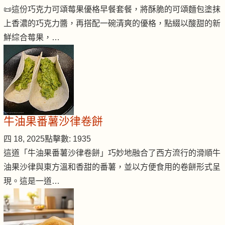
📜這份巧克力可頌莓果優格早餐套餐，將酥脆的可頌麵包塗抹
上香濃的巧克力醬，再搭配一碗清爽的優格，點綴以酸甜的新
鮮綜合莓果，…
牛油果番薯沙律卷餅
四 18, 2025
點擊數: 1935
這道「牛油果番薯沙律卷餅」巧妙地融合了西方流行的滑順牛
油果沙律與東方溫和香甜的番薯，並以方便食用的卷餅形式呈
現。這是一道…