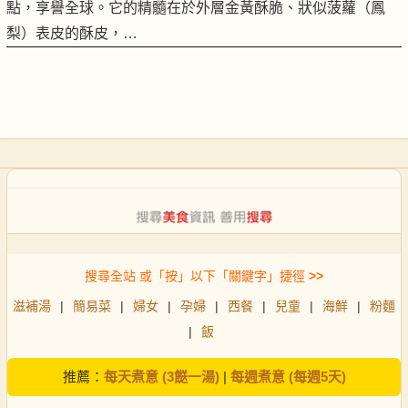
點，享譽全球。它的精髓在於外層金黃酥脆、狀似菠蘿（鳳
梨）表皮的酥皮，…
搜尋全站 或「按」以下「關鍵字」捷徑
>>
滋補湯
|
簡易菜
|
婦女
|
孕婦
|
西餐
|
兒童
|
海鮮
|
粉麵
|
飯
推薦：
每天煮意 (3餸一湯)
|
每週煮意 (每週5天)