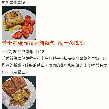
瓜則香甜軟糯…
芝士煎蛋藍莓鬆餅麵包, 配士多啤梨
三 27, 2024
點擊數: 1712
藍莓鬆餅麵包佐雞蛋和士多啤梨是一道美味又營養的早餐，以
鬆軟的鬆餅、酸甜的藍莓、滑嫩的雞蛋和新鮮的士多啤梨為食
材，口感豐富…