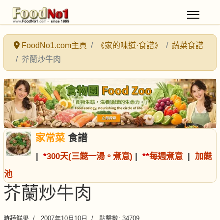
FoodNo1.com主頁
《家的味道·食譜》
蔬菜食譜
芥蘭炒牛肉
家常菜
食譜
|
*
300天(三餸一湯。煮意)
|
*
*
每週煮意
|
加餸
池
芥蘭炒牛肉
時蔬鮮果
2007年10月10日
點擊數: 34709