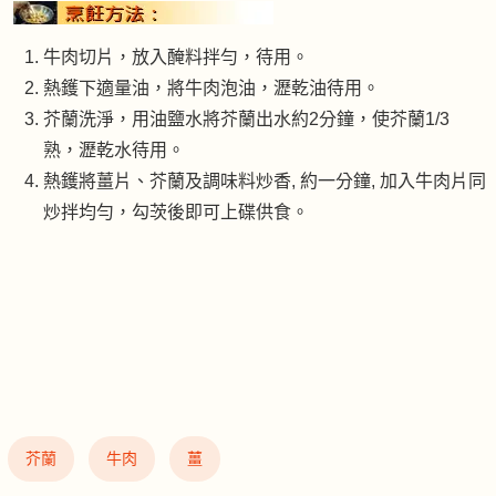
牛肉切片，放入醃料拌勻，待用。
熱鑊下適量油，將牛肉泡油，瀝乾油待用。
芥蘭洗淨，用油鹽水將芥蘭出水約2分鐘，使芥蘭1/3
熟，瀝乾水待用。
熱鑊將薑片、芥蘭及調味料炒香, 約一分鐘, 加入牛肉片同
炒拌均勻，勾茨後即可上碟供食。
芥蘭
牛肉
薑