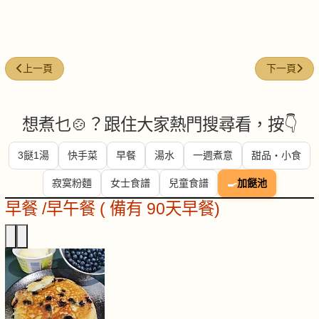
上一篇文章: 雲耳火腿蒸田雞
下一篇文章
上一頁
下一頁
想煮乜🍲？跟住大家熱門搜尋看，按👇
3餸1湯
快手菜
早餐
湯水
一週煮意
甜品・小食
寂寞粉麵
女士食譜
兒童食譜
🍳
加餸池
早餐 /早午餐 ( 備有 90天早餐)