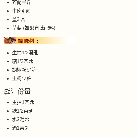
芥蘭半斤
牛肉4 兩
薑3 片
草菇 (如果有此配料)
生抽1/2湯匙
糖1/2茶匙
胡椒粉少許
生粉少許
獻汁份量
生抽1茶匙
糖1/2茶匙
水2湯匙
酒1茶匙