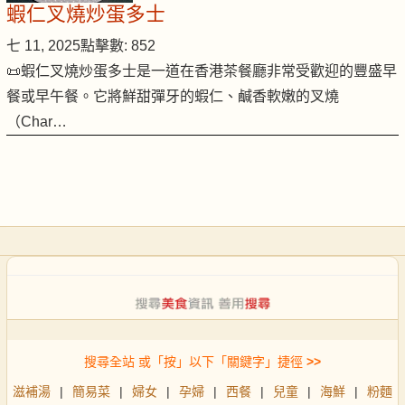
蝦仁叉燒炒蛋多士
七 11, 2025
點擊數: 852
📜蝦仁叉燒炒蛋多士是一道在香港茶餐廳非常受歡迎的豐盛早
餐或早午餐。它將鮮甜彈牙的蝦仁、鹹香軟嫩的叉燒
（Char…
搜尋全站 或「按」以下「關鍵字」捷徑
>>
滋補湯
|
簡易菜
|
婦女
|
孕婦
|
西餐
|
兒童
|
海鮮
|
粉麵