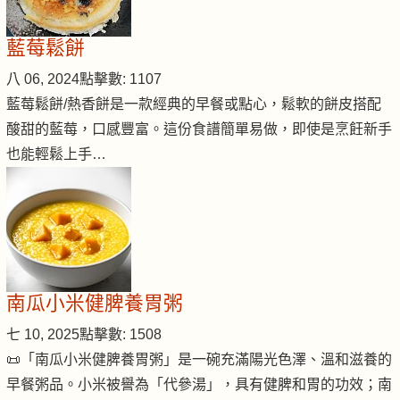
藍莓鬆餅
八 06, 2024
點擊數: 1107
藍莓鬆餅/熱香餅是一款經典的早餐或點心，鬆軟的餅皮搭配
酸甜的藍莓，口感豐富。這份食譜簡單易做，即使是烹飪新手
也能輕鬆上手…
南瓜小米健脾養胃粥
七 10, 2025
點擊數: 1508
📜「南瓜小米健脾養胃粥」是一碗充滿陽光色澤、溫和滋養的
早餐粥品。小米被譽為「代參湯」，具有健脾和胃的功效；南