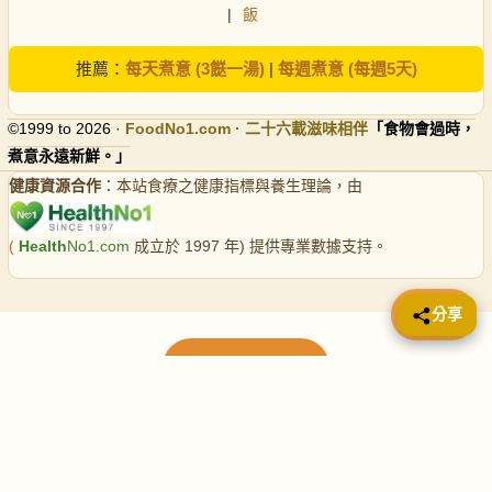
|
飯
推薦：
每天煮意 (3餸一湯)
|
每週煮意 (每週5天)
©1999 to 2026 ·
FoodNo1
.com · 二十六載滋味相伴
「食物會過時，
煮意永遠新鮮。」
健康資源合作
：本站食療之健康指標與養生理論，由
(
Health
No1.com
成立於 1997 年) 提供專業數據支持。
📤 分享
分享
載入更多食譜
請使用下方頁數繼續瀏覽更多食譜