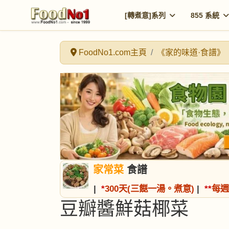
[轉煮意]系列
855 系統
FoodNo1.com主頁
《家的味道·食譜》
家常菜
食譜
|
*
300天(三餸一湯。煮意)
|
*
*
每週
豆瓣醬鮮菇椰菜