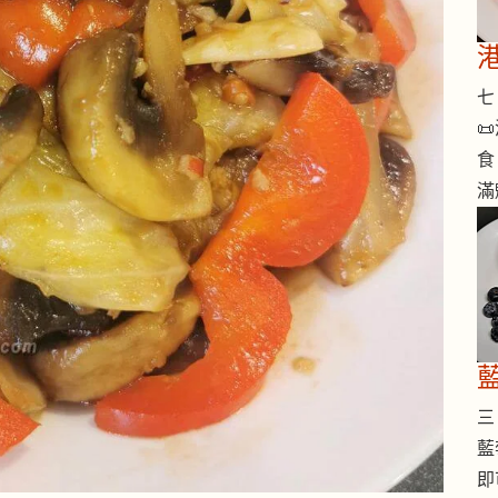
七 

食
滿
三 
藍
即