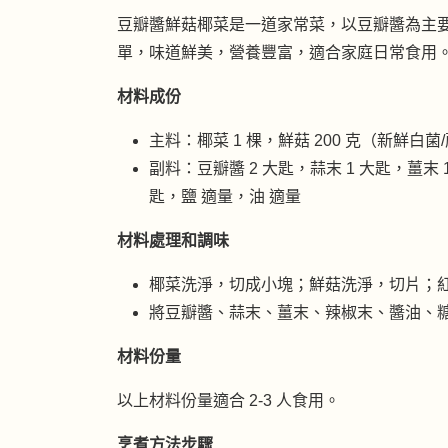
豆瓣醬鮮菇椰菜是一道家常菜，以豆瓣醬為主
單，味道鮮美，營養豐富，適合家庭日常食用
材料成份
主料：椰菜 1 棵，鮮菇 200 克（新鮮白菌/
副料：豆瓣醬 2 大匙，蒜末 1 大匙，薑末 
匙，鹽 適量，油 適量
材料處理和調味
椰菜洗淨，切成小塊；鮮菇洗淨，切片；
將豆瓣醬、蒜末、薑末、辣椒末、醬油、
材料份量
以上材料份量適合 2-3 人食用。
烹煮方法步驟