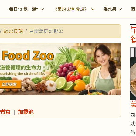
每日"3 餸一湯"
《家的味道·食譜》
湯水泉
西
蔬菜食譜
豆瓣醬鮮菇椰菜
餐
煮意
|
加餸池
四 
咸
品