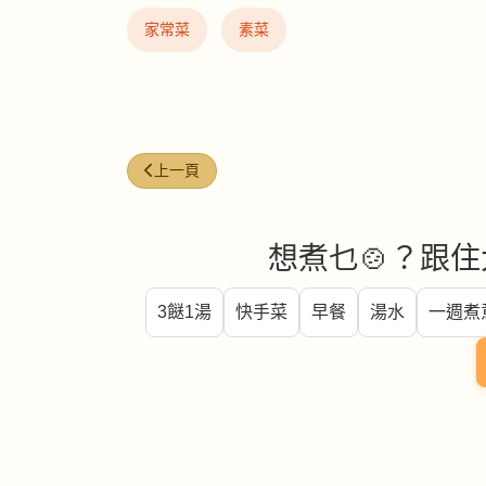
家常菜
素菜
上一篇文章: 冬瓜盅
上一頁
想煮乜🍲？跟住
3餸1湯
快手菜
早餐
湯水
一週煮