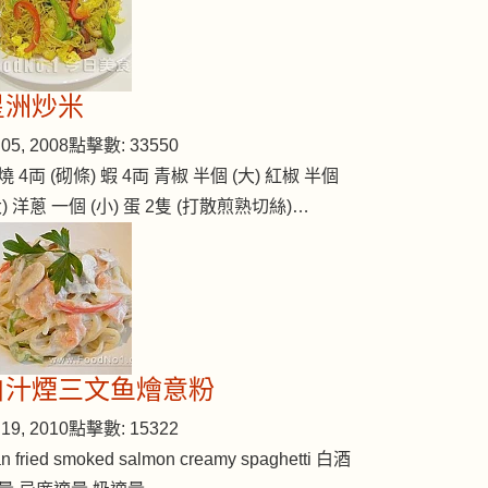
星洲炒米
05, 2008
點擊數: 33550
燒 4両 (砌條) 蝦 4両 青椒 半個 (大) 紅椒 半個
大) 洋蔥 一個 (小) 蛋 2隻 (打散煎熟切絲)…
白汁煙三文鱼燴意粉
19, 2010
點擊數: 15322
n fried smoked salmon creamy spaghetti 白酒