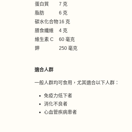
蛋白質
7 克
脂肪
6 克
碳水化合物
16 克
膳食纖維
4 克
維生素 C
60 毫克
鉀
250 毫克
適合人群
一般人群均可食用，尤其適合以下人群：
免疫力低下者
消化不良者
心血管疾病患者