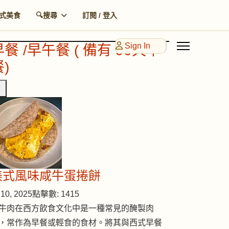
式美食
🔍搜尋
訂閱 / 登入
Sign In
早餐 /早午餐 ( 備有 90天早
)
美式風味咸牛蛋捲餅
10, 2025
點擊數: 1415
牛肉在西方飲食文化中是一種常見的醃製肉
，常作為早餐或輕食的食材。將其與西式早餐