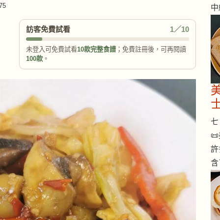
75
中
訪客免費試看
1／10
未登入可免費試看
10款完整食譜
；免費註冊後，可再閱讀
100款
。
七 

許
含