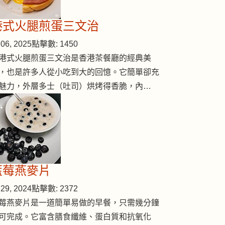
港式火腿煎蛋三文治
06, 2025
點擊數: 1450
港式火腿煎蛋三文治是香港茶餐廳的經典美
，也是許多人從小吃到大的回憶。它簡單卻充
魅力，外層多士（吐司）烘烤得香脆，內…
藍莓燕麥片
29, 2024
點擊數: 2372
莓燕麥片是一道簡單易做的早餐，只需幾分鐘
可完成。它富含膳食纖維、蛋白質和抗氧化