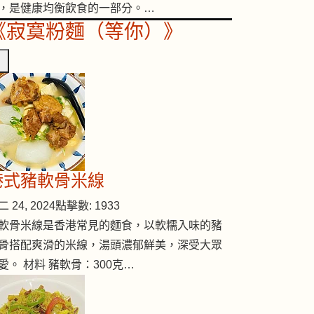
，是健康均衡飲食的一部分。…
《寂寞粉麵（等你）》
港式豬軟骨米線
 24, 2024
點擊數: 1933
軟骨米線是香港常見的麵食，以軟糯入味的豬
骨搭配爽滑的米線，湯頭濃郁鮮美，深受大眾
愛。 材料 豬軟骨：300克…