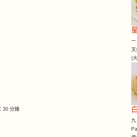
一 
叉
(
30 分鐘
九 
Pa