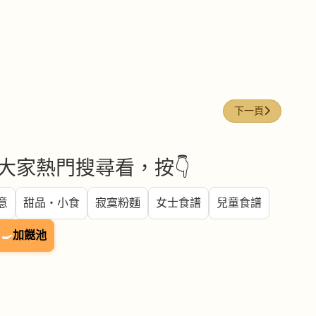
下一篇文章: 雲耳
下一頁
大家熱門搜尋看，按👇
意
甜品・小食
寂寞粉麵
女士食譜
兒童食譜
🍳
加餸池