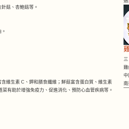
適
金針菇、杏鮑菇等。
油。
。
三 
雞
中
含維生素 C、鉀和膳食纖維；鮮菇富含蛋白質、維生素
南
這道菜有助於增強免疫力、促進消化、預防心血管疾病等。