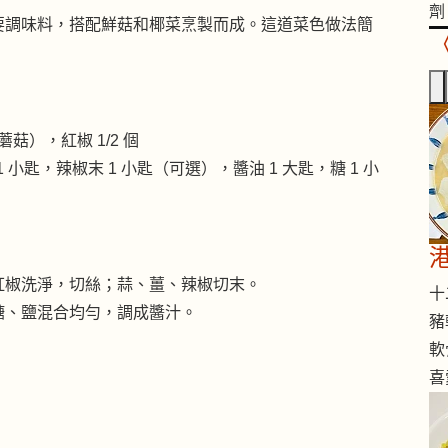
劑
要調味料，搭配鮮菇和椰菜烹製而成。這道菜色做法簡
。
蘑菇），紅椒 1/2 個
1 小匙，辣椒末 1 小匙（可選），醬油 1 大匙，糖 1 小
紅椒洗淨，切絲；蒜、薑、辣椒切末。
十二
糖、鹽混合均勻，調成醬汁。
豬
軟
喜