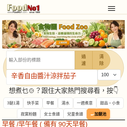
輸入部份的標題
過
清
濾
除
每頁顯示條數
辛香自由醬汁涼拌茄子
想煮乜🍲？跟住大家熱門搜尋看，按👇
3餸1湯
快手菜
早餐
湯水
一週煮意
甜品・小食
寂寞粉麵
女士食譜
兒童食譜
🍳
加餸池
早餐 /早午餐 ( 備有 90天早餐)