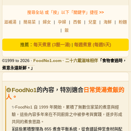
搜尋全站 或「按」以下「關鍵字」捷徑
>>
滋補湯
|
簡易菜
|
婦女
|
孕婦
|
西餐
|
兒童
|
海鮮
|
粉麵
|
飯
推薦：
每天煮意 (3餸一湯)
|
每週煮意 (每週5天)
©1999 to 2026 ·
FoodNo1
.com · 二十六載滋味相伴
「食物會過時，
煮意永遠新鮮。」
🍲FoodNo1
的內容，特別適合
日常煲湯煮飯的
人。
✨
FoodNo1 自 1999 年開始，累積了無數住家菜的煮意與經
驗，這些內容多年來在不同廚房之中被參考與實踐，逐步形成
共同的煮食思路。
⏳
這些累積整理為 855 煮食平衡系統，從食譜延伸至食材與配