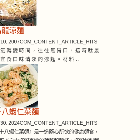
烏龍涼麵
10, 2007
COM_CONTENT_ARTICLE_HITS
 氣 轉 變 時 間 ， 往 往 無 胃 口 ， 這 時 就 最
 宜 食 口 味 清 淡 的 涼 麵 。 材 料…
十八蝦仁菜麵
30, 2024
COM_CONTENT_ARTICLE_HITS
十八蝦仁菜麵』是一道隨心所欲的健康麵食，