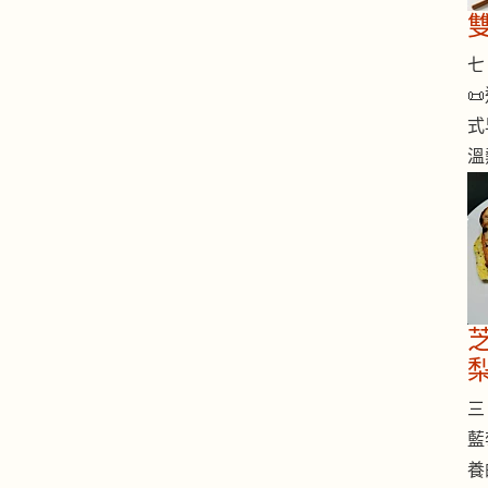
七 

式
溫
三 
藍
養