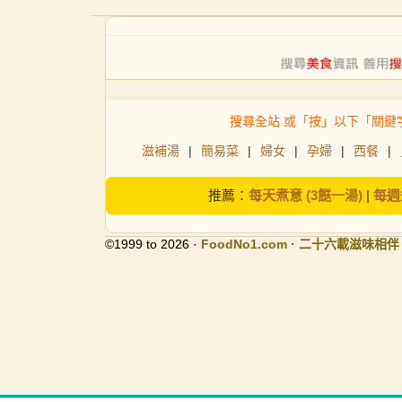
搜尋全站 或「按」以下「關鍵
滋補湯
|
簡易菜
|
婦女
|
孕婦
|
西餐
|
推薦：
每天煮意 (3餸一湯)
|
每週
©1999 to 2026 ·
FoodNo1
.com · 二十六載滋味相伴