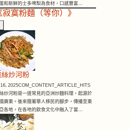
蛋和新鮮的士多啤梨為食材，口感豐富…
《寂寞粉麵（等你）》
雞絲炒河粉
16, 2025
COM_CONTENT_ARTICLE_HITS
絲炒河粉是一道常見的亞洲炒麵料理，起源於
國廣東。後來隨著華人移民的腳步，傳播至東
亞各地，在各地的飲食文化中融入了當…