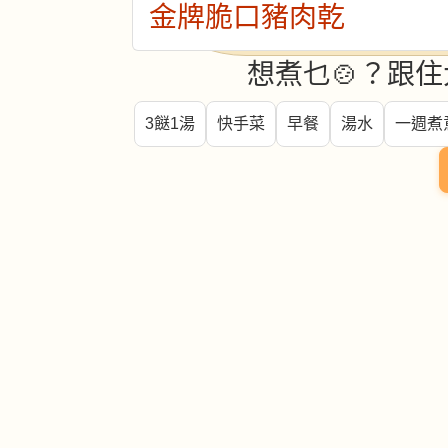
金牌脆口豬肉乾
想煮乜🍲？跟住
3餸1湯
快手菜
早餐
湯水
一週煮