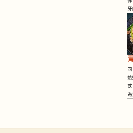
你
牙
四 
這
式
為