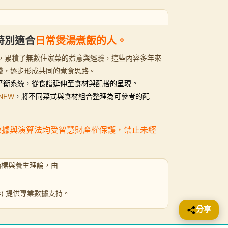
特別適合
日常煲湯煮飯的人。
9 年開始，累積了無數住家菜的煮意與經驗，這些內容多年來
踐，逐步形成共同的煮食思路。
煮食平衡系統，從食譜延伸至食材與配搭的呈現。
NFW
，將不同菜式與食材組合整理為可參考的配
之數據與演算法均受智慧財產權保護，禁止未經
指標與養生理論，由
 年) 提供專業數據支持。
分享