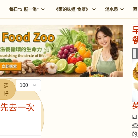
每日"3 餸一湯"
《家的味道·食譜》
湯水泉
西
餐
每頁顯示條數
清
除
日先去一次
四 
這
的