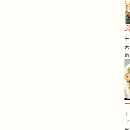
十 
天
適
十 
『