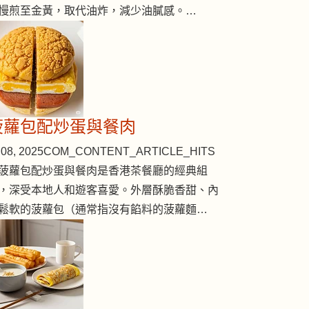
慢煎至金黃，取代油炸，減少油膩感。…
菠蘿包配炒蛋與餐肉
08, 2025
COM_CONTENT_ARTICLE_HITS
菠蘿包配炒蛋與餐肉是香港茶餐廳的經典組
，深受本地人和遊客喜愛。外層酥脆香甜、內
鬆軟的菠蘿包（通常指沒有餡料的菠蘿麵…