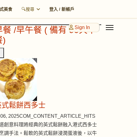
式美食
🔍搜尋
登入 / 新帳戶
Sign In
早餐 /早午餐 ( 備有 90天早
)
英式鬆餅西多士
06, 2025
COM_CONTENT_ARTICLE_HITS
道創意料理將經典的英式鬆餅融入港式西多士
烹調手法。鬆軟的英式鬆餅浸潤蛋液後，以牛