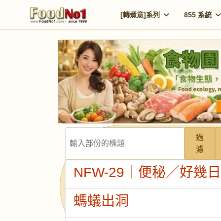
[轉煮意]系列
855 系統
輸入部份的標題
過
濾
NFW-29｜便秘／好幾
螞蟻出洞