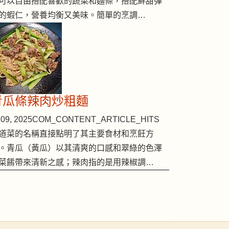
可以自由搭配喜歡的蔬菜和麵條，搭配鮮甜彈
的蝦仁，營養均衡又美味。簡單的烹調…
青瓜條辣肉炒粗麵
09, 2025
COM_CONTENT_ARTICLE_HITS
道菜的名稱直接點明了其主要食材和烹飪方
。青瓜（黃瓜）以其清爽的口感和翠綠的色澤
菜餚帶來清新之感；辣肉指的是用辣椒調…