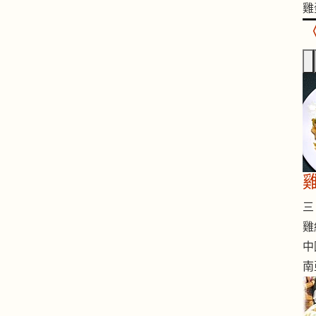
雞
三 
雞
中
南