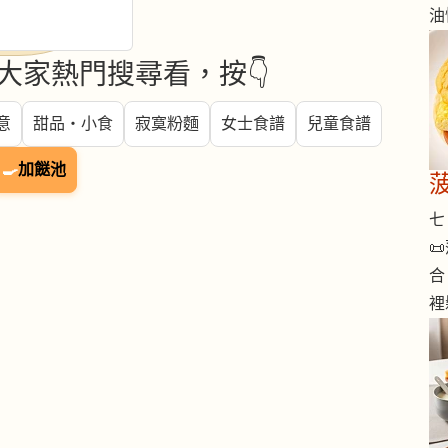
油
大家熱門搜尋看，按👇
意
甜品・小食
寂寞粉麵
女士食譜
兒童食譜
🍳
加餸池
七 

合
裡