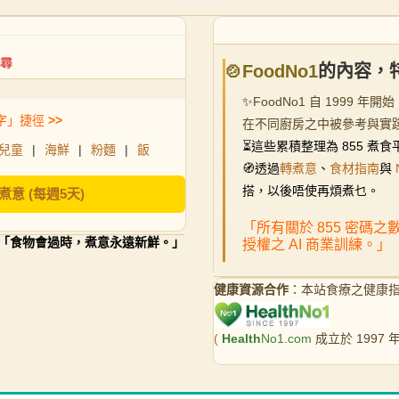
🍲FoodNo1
的內容，
✨
FoodNo1 自 199
字」捷徑
>>
在不同廚房之中被參考與實
⏳
這些累積整理為 855 
兒童
|
海鮮
|
粉麵
|
飯
🧭透過
轉煮意
、
食材指南
與
搭，以後唔使再煩煮乜。
煮意 (每週5天)
「所有關於 855 密碼
「食物會過時，煮意永遠新鮮。」
授權之 AI 商業訓練。」
健康資源合作
：本站食療之健康
(
Health
No1.com
成立於 1997