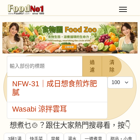
輸入部份的標題
過
清
濾
除
每頁顯示條數
NFW-31｜成日想食煎炸肥
膩
Wasabi 涼拌雲耳
想煮乜🍲？跟住大家熱門搜尋看，按👇
3餸1湯
快手菜
早餐
湯水
一週煮意
甜品・小食