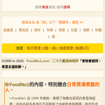
搜尋全站 或「按」以下「關鍵字」捷徑
>>
滋補湯
|
簡易菜
|
婦女
|
孕婦
|
西餐
|
兒童
|
海鮮
|
粉麵
|
飯
推薦：
每天煮意 (3餸一湯)
|
每週煮意 (每週5天)
©1999 to 2026 ·
FoodNo1
.com · 二十六載滋味相伴
「食物會過時，
煮意永遠新鮮。」
🍲FoodNo1
的內容，特別適合
日常煲湯煮飯的
人。
✨
FoodNo1 自 1999 年開始，累積了無數住家菜的煮意與經
驗，這些內容多年來在不同廚房之中被參考與實踐，逐步形成