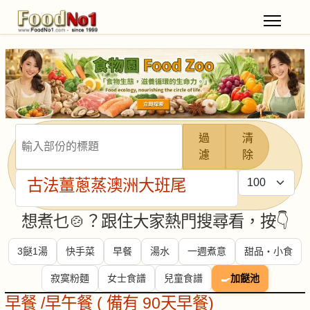
輸入部份的標題
過
清
濾
除
每頁顯示條數
古法薑蔥蒸澳洲大班尾
想煮乜🍲？跟住大家熱門搜尋看，按👇
3餸1湯
快手菜
早餐
湯水
一週煮意
甜品・小食
寂寞粉麵
女士食譜
兒童食譜
🍳
加餸池
早餐 /早午餐 ( 備有 90天早餐)