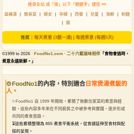
搜尋全站 或「按」以下「關鍵字」捷徑
>>
滋補湯
|
簡易菜
|
婦女
|
孕婦
|
西餐
|
兒童
|
海鮮
|
粉麵
|
飯
推薦：
每天煮意 (3餸一湯)
|
每週煮意 (每週5天)
©1999 to 2026 ·
FoodNo1
.com · 二十六載滋味相伴
「食物會過時，
煮意永遠新鮮。」
🍲FoodNo1
的內容，特別適合
日常煲湯煮飯的
人。
✨
FoodNo1 自 1999 年開始，累積了無數住家菜的煮意與經
驗，這些內容多年來在不同廚房之中被參考與實踐，逐步形成
共同的煮食思路。
⏳
這些累積整理為 855 煮食平衡系統，從食譜延伸至食材與配
搭的呈現。