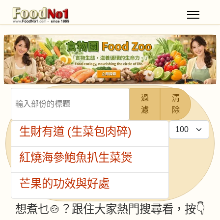
輸入部份的標題
過
清
濾
除
每頁顯示條數
生財有道 (生菜包肉碎)
紅燒海參鮑魚扒生菜煲
芒果的功效與好處
想煮乜🍲？跟住大家熱門搜尋看，按👇