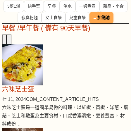
3餸1湯
快手菜
早餐
湯水
一週煮意
甜品・小食
寂寞粉麵
女士食譜
兒童食譜
🍳
加餸池
早餐 /早午餐 ( 備有 90天早餐)
六味芝士蛋
七 11, 2024
COM_CONTENT_ARTICLE_HITS
六味芝士蛋是一道簡單易做的料理，以紅椒、黃椒、洋蔥、蘑
菇、芝士和雞蛋為主要食材，口感香濃滑嫩，營養豐富。 材
料成份…