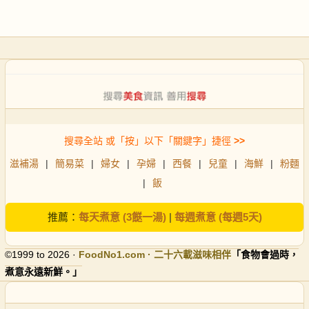
搜尋全站 或「按」以下「關鍵字」捷徑
>>
滋補湯
|
簡易菜
|
婦女
|
孕婦
|
西餐
|
兒童
|
海鮮
|
粉麵
|
飯
推薦：
每天煮意 (3餸一湯)
|
每週煮意 (每週5天)
©1999 to 2026 ·
FoodNo1
.com · 二十六載滋味相伴
「食物會過時，
煮意永遠新鮮。」