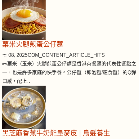
粟米火腿煎蛋公仔麵
七 08, 2025
COM_CONTENT_ARTICLE_HITS
📜粟米（玉米）火腿煎蛋公仔麵是香港茶餐廳的代表性餐點之
一，也是許多家庭的快手餐。公仔麵（即泡麵/速食麵）的Q彈
口感，配上…
黑芝麻香蕉牛奶能量麥皮 | 烏髮養生