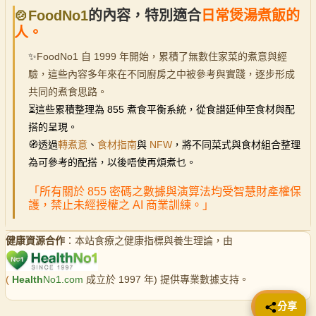
🍲FoodNo1
的內容，特別適合
日常煲湯煮飯的
人。
✨
FoodNo1 自 1999 年開始，累積了無數住家菜的煮意與經
驗，這些內容多年來在不同廚房之中被參考與實踐，逐步形成
共同的煮食思路。
⏳
這些累積整理為 855 煮食平衡系統，從食譜延伸至食材與配
搭的呈現。
🧭透過
轉煮意
、
食材指南
與
NFW
，將不同菜式與食材組合整理
為可參考的配搭，以後唔使再煩煮乜。
「所有關於 855 密碼之數據與演算法均受智慧財產權保
護，禁止未經授權之 AI 商業訓練。」
健康資源合作
：本站食療之健康指標與養生理論，由
(
Health
No1.com
成立於 1997 年) 提供專業數據支持。
📤 分享
分享