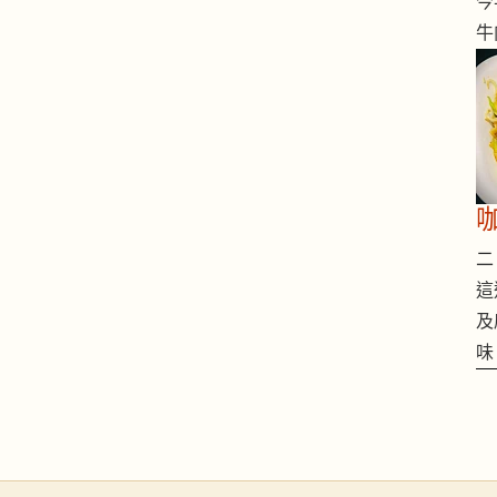
今
牛
二 
這
及
味