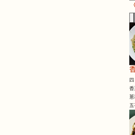
四 
香
蔥
五