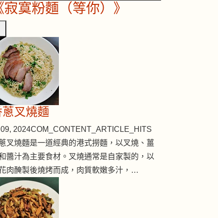
《寂寞粉麵（等你）》
香蔥叉燒麵
09, 2024
COM_CONTENT_ARTICLE_HITS
蔥叉燒麵是一道經典的港式撈麵，以叉燒、薑
和醬汁為主要食材。叉燒通常是自家製的，以
花肉醃製後燒烤而成，肉質軟嫩多汁，…