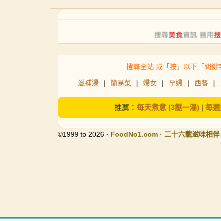
搜尋全站 或「按」以下「關鍵
滋補湯
|
簡易菜
|
婦女
|
孕婦
|
西餐
|
推薦：
每天煮意 (3餸一湯)
|
每週
©1999 to 2026 ·
FoodNo1
.com · 二十六載滋味相伴