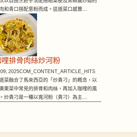
次以自由烹飪手法配搭紹菜梗及黑椒醬炒過的
肉和青口搭配意粉而成。這道菜口感豐…
咖哩排骨肉絲炒河粉
09, 2025
COM_CONTENT_ARTICLE_HITS
道菜融合了馬來西亞的「炒貴刁」的概念，以
廣東菜中常見的排骨和肉絲，再加入咖哩的風
。炒貴刁是一種以寬河粉（貴刁）為主…