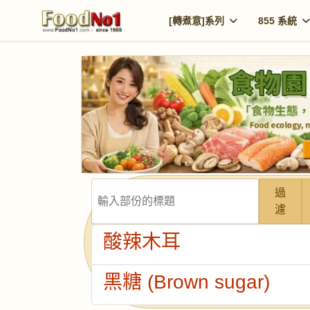
[轉煮意]系列
855 系統
輸入部份的標題
過
濾
酸辣木耳
黑糖 (Brown sugar)