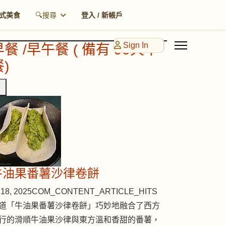
式美食
🔍搜尋
登入 / 新帳戶
Sign In
早餐 /早午餐 ( 備有 90天早
)
牛油果番薯沙律卷餅
18, 2025
COM_CONTENT_ARTICLE_HITS
道「牛油果番薯沙律卷餅」巧妙地融合了西方
行的滑順牛油果沙律與東方溫和香甜的番薯，