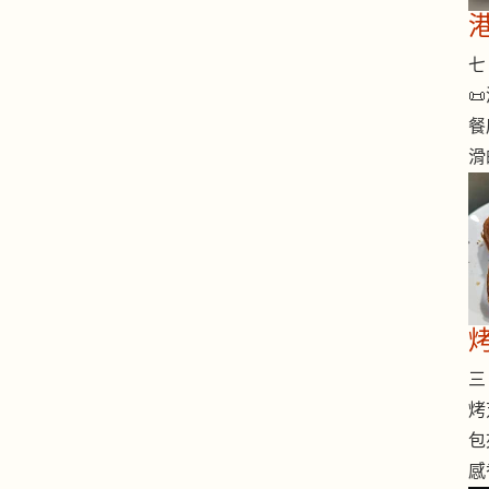
七 

餐
滑
烤
三 
烤
包
感