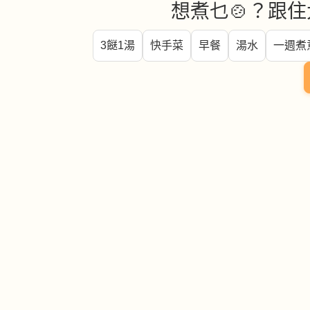
想煮乜🍲？跟住
3餸1湯
快手菜
早餐
湯水
一週煮