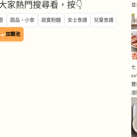
大家熱門搜尋看，按👇
並
意
甜品・小食
寂寞粉麵
女士食譜
兒童食譜
🍳
加餸池
七 

豐
滑