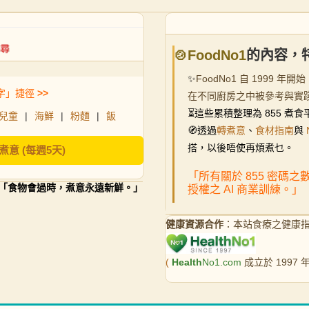
🍲FoodNo1
的內容，
✨
FoodNo1 自 199
字」捷徑
>>
在不同廚房之中被參考與實
⏳
這些累積整理為 855 
兒童
|
海鮮
|
粉麵
|
飯
🧭透過
轉煮意
、
食材指南
與
搭，以後唔使再煩煮乜。
煮意 (每週5天)
「所有關於 855 密碼
「食物會過時，煮意永遠新鮮。」
授權之 AI 商業訓練。」
健康資源合作
：本站食療之健康
(
Health
No1.com
成立於 1997