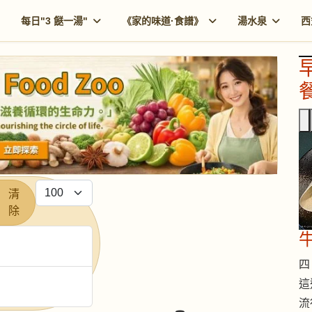
每日"3 餸一湯"
《家的味道·食譜》
湯水泉
西
餐
每頁顯示條數
清
除
四 
這
流