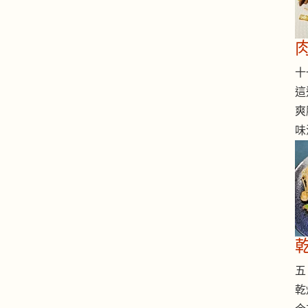
十一
這
爽
味
五 
乾