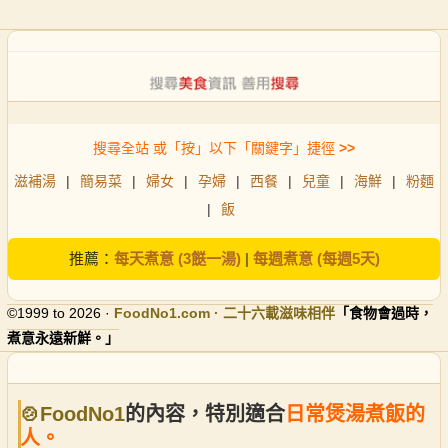
搜尋全站 或「按」以下「關鍵字」捷徑
>>
滋補湯
|
簡易菜
|
婦女
|
孕婦
|
西餐
|
兒童
|
海鮮
|
粉麵
|
飯
推薦：
每天煮意 (3餸一湯)
|
每週煮意 (每週5天)
©1999 to 2026 ·
FoodNo1
.com · 二十六載滋味相伴
「食物會過時，
煮意永遠新鮮。」
🍲FoodNo1
的內容，特別適合
日常煲湯煮飯的
人。