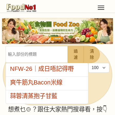
輸入部份的標題
過
清
濾
除
每頁顯示條數
NFW-26｜成日唔記得嘢
爽牛筋丸Bacon米線
蒜蓉清蒸抱子甘藍
想煮乜🍲？跟住大家熱門搜尋看，按👇