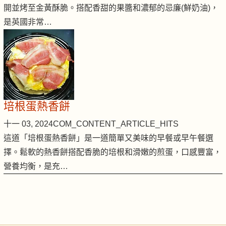
開並烤至金黃酥脆。搭配香甜的果醬和濃郁的忌廉(鮮奶油)，
是英國非常…
培根蛋熱香餅
十一 03, 2024
COM_CONTENT_ARTICLE_HITS
這道「培根蛋熱香餅」是一道簡單又美味的早餐或早午餐選
擇。鬆軟的熱香餅搭配香脆的培根和滑嫩的煎蛋，口感豐富，
營養均衡，是充…