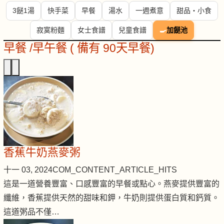
3餸1湯
快手菜
早餐
湯水
一週煮意
甜品・小食
寂寞粉麵
女士食譜
兒童食譜
🍳
加餸池
早餐 /早午餐 ( 備有 90天早餐)
香蕉牛奶燕麥粥
十一 03, 2024
COM_CONTENT_ARTICLE_HITS
這是一道營養豐富、口感豐富的早餐或點心。燕麥提供豐富的
纖維，香蕉提供天然的甜味和鉀，牛奶則提供蛋白質和鈣質。
這道粥品不僅…