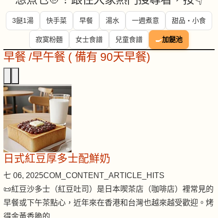
3餸1湯
快手菜
早餐
湯水
一週煮意
甜品・小食
寂寞粉麵
女士食譜
兒童食譜
🍳
加餸池
早餐 /早午餐 ( 備有 90天早餐)
日式紅豆厚多士配鮮奶
七 06, 2025
COM_CONTENT_ARTICLE_HITS
📜紅豆沙多士（紅豆吐司）是日本喫茶店（咖啡店）裡常見的
早餐或下午茶點心，近年來在香港和台灣也越來越受歡迎。烤
得金黃香脆的…