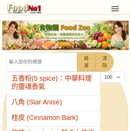
輸入部份的標題
過
清
濾
除
每頁顯示條數
五香粉(5 spice)：中華料理
的靈魂香氣
八角 (Star Anise)
桂皮 (Cinnamon Bark)