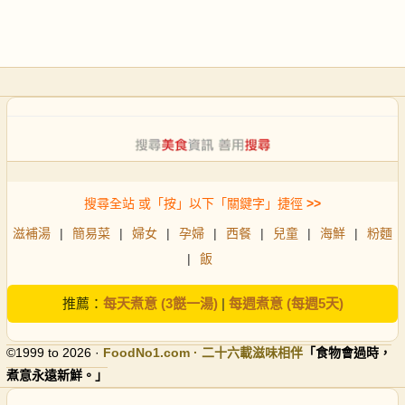
搜尋全站 或「按」以下「關鍵字」捷徑
>>
滋補湯
|
簡易菜
|
婦女
|
孕婦
|
西餐
|
兒童
|
海鮮
|
粉麵
|
飯
推薦：
每天煮意 (3餸一湯)
|
每週煮意 (每週5天)
©1999 to 2026 ·
FoodNo1
.com · 二十六載滋味相伴
「食物會過時，
煮意永遠新鮮。」