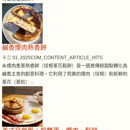
鹹香煙肉熱香餅
十二 01, 2025
COM_CONTENT_ARTICLE_HITS
🥞煙肉香蔥熱香餅（培根蔥花鬆餅）是一道將傳統甜點轉化為
鹹香主食的創意料理。它利用了煎脆的煙肉（培根）和新鮮的
蔥花（蔥粒）…