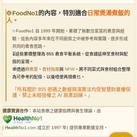
🍲FoodNo1
的內容，特別適合
日常煲湯煮飯的
人。
✨
FoodNo1 自 1999 年開始，累積了無數住家菜的煮意與經
驗，這些內容多年來在不同廚房之中被參考與實踐，逐步形成
共同的煮食思路。
⏳
這些累積整理為 855 煮食平衡系統，從食譜延伸至食材與配
搭的呈現。
🧭透過
轉煮意
、
食材指南
與
NFW
，將不同菜式與食材組合整理
為可參考的配搭，以後唔使再煩煮乜。
「所有關於 855 密碼之數據與演算法均受智慧財產權保
護，禁止未經授權之 AI 商業訓練。」
健康資源合作
：本站食療之健康指標與養生理論，由
(
Health
No1.com
成立於 1997 年) 提供專業數據支持。