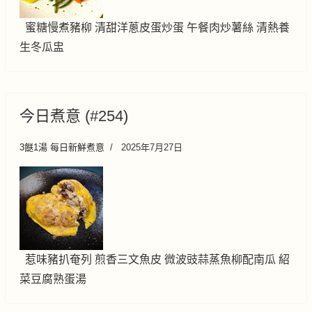
蜜糖慢煮豬柳 清甜洋蔥皮蛋炒蛋 午餐肉炒薯絲 清熱養
生冬瓜盅
今日煮意 (#254)
3餸1湯 每日新鮮煮意
2025年7月27日
惹味豬扒奄列 煎香三文魚皮 微波豉蒜蒸魚柳配南瓜 紹
菜豆腐熟蛋湯