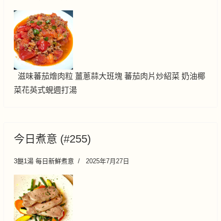
滋味蕃茄燴肉粒 薑蔥蒜大班塊 蕃茄肉片炒紹菜 奶油椰
菜花英式蜆週打湯
今日煮意 (#255)
3餸1湯 每日新鮮煮意
2025年7月27日