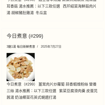
耳香菇 湯水推薦：以下三款任選 西芹紹菜海鮮菇肉片
湯 胡椒豬肚雞湯 冬瓜盅
今日煮意 (#299)
3餸1湯 每日新鮮煮意
2025年7月27日
今日煮意（#299） 薑茸肉片炒蘿蔔 蒜香蝦燴粉絲 營養
三絲 湯水推薦：以下三款任選 紫菜豆腐滑肉羹 皮蛋芫
茜湯 奶油椰菜花英式蜆週打湯