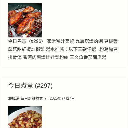
今日煮意（#296） 家常蜜汁叉燒 九層塔燴蛤蜊 豆板醬
蘑菇甜紅椒炒椰菜 湯水推薦：以下三款任選 粉葛扁豆
排骨湯 香煎肉餅燴娃娃菜粉絲 三文魚番茄南瓜湯
今日煮意 (#297)
3餸1湯 每日新鮮煮意
2025年7月27日