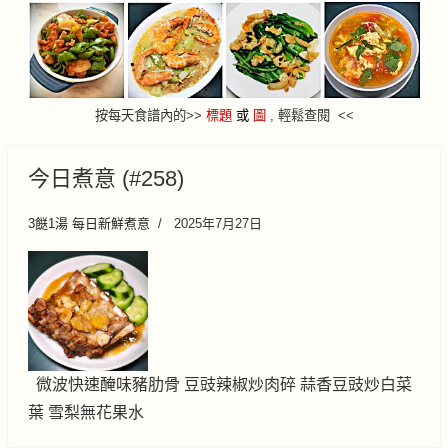
按每天食譜內的
>
>
標題
或
圖
, 輕鬆查閱 <<
今日煮意 (#258)
3餸1湯 每日新鮮煮意
2025年7月27日
微波快速醃味豬肋骨 豆豉辣椒炒肉碎 蒜香豆豉炒白菜
葉 雪梨無花果水