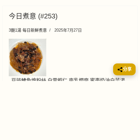
今日煮意 (#253)
3餸1湯 每日新鮮煮意
2025年7月27日
分享
豆豉鯪魚燴粉絲 白雪蝦仁 南乳燜齋 蜜棗奶油白菜湯
想煮乜🍲？跟住大家熱門搜尋看，按👇
3餸1湯
快手菜
早餐
湯水
一週煮意
甜品・小食