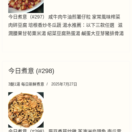
今日煮意（#297） 咸牛肉牛油煎薯仔粒 家常風味榨菜
肉碎豆腐 培根香炒冬瓜蔬 湯水推薦：以下三款任選 滋
潤腰果甘荀粟米湯 紹菜豆腐熟蛋湯 鹹蛋大豆芽豬排骨湯
今日煮意 (#298)
3餸1湯 每日新鮮煮意
2025年7月27日
今日煮意（#298） 眉豆香草炆雞 蒸澳洲烏頭魚 南瓜雲