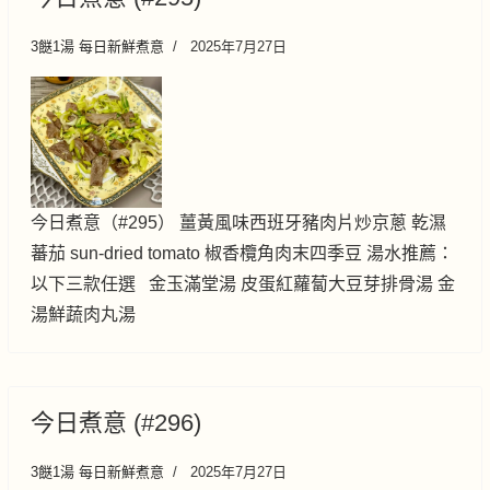
3餸1湯 每日新鮮煮意
2025年7月27日
今日煮意（#295） 薑黃風味西班牙豬肉片炒京蔥 乾濕
蕃茄 sun-dried tomato 椒香欖角肉末四季豆 湯水推薦：
以下三款任選 金玉滿堂湯 皮蛋紅蘿蔔大豆芽排骨湯 金
湯鮮蔬肉丸湯
今日煮意 (#296)
3餸1湯 每日新鮮煮意
2025年7月27日