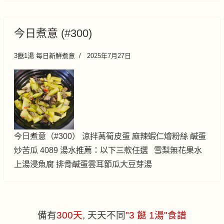
今日煮意 (#300)
3餸1湯 每日新鮮煮意
2025年7月27日
今日煮意（#300） 涼拌萵筍皮蛋 麻辣蝦仁燴粉絲 鹹蛋
炒苦瓜 4089 湯水推薦：以下三款任選 雪梨無花果水
上湯浸魚腐 排骨鹹蛋雲耳節瓜大豆芽湯
備有
300
天
, 天天不同
"3 餸 1湯"食譜