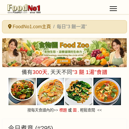
FoodNo1.com主頁
每日"3 餸一湯"
備有
300
天
, 天天不同
"3 餸 1湯"食譜
按每天食譜內的
>
>
標題
或
圖
, 輕鬆查閱 <<
今日煮意 (#295)