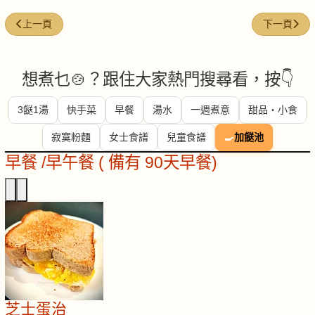
上一篇文章: 2010年100個流行食譜
下一篇文章:
上一頁
下一頁
想煮乜🍲？跟住大家熱門搜尋看，按👇
3餸1湯
快手菜
早餐
湯水
一週煮意
甜品・小食
寂寞粉麵
女士食譜
兒童食譜
🍳
加餸池
早餐 /早午餐 ( 備有 90天早餐)
芝士蛋治