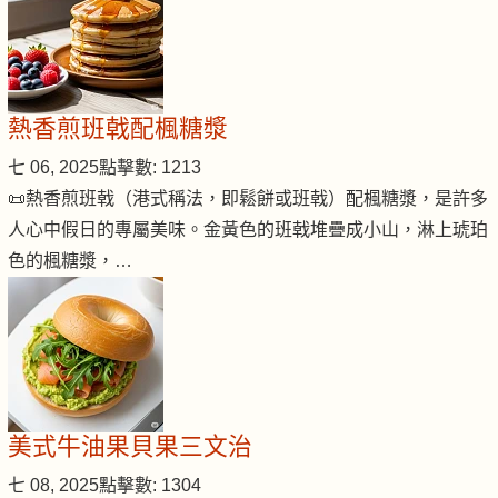
熱香煎班戟配楓糖漿
七 06, 2025
點擊數: 1213
📜熱香煎班戟（港式稱法，即鬆餅或班戟）配楓糖漿，是許多
人心中假日的專屬美味。金黃色的班戟堆疊成小山，淋上琥珀
色的楓糖漿，…
美式牛油果貝果三文治
七 08, 2025
點擊數: 1304