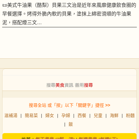
📜美式牛油果（酪梨）貝果三文治是近年來風靡健康飲食圈的
早餐選擇。烤得外脆內軟的貝果，塗抹上綿密滑順的牛油果
泥，搭配煙三文…
搜尋全站 或「按」以下「關鍵字」捷徑
>>
滋補湯
|
簡易菜
|
婦女
|
孕婦
|
西餐
|
兒童
|
海鮮
|
粉麵
|
飯