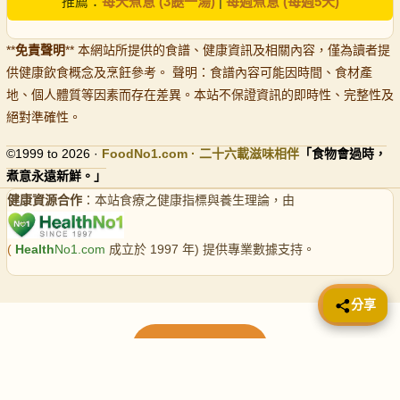
推薦：
每天煮意 (3餸一湯)
|
每週煮意 (每週5天)
**
免責聲明
** 本網站所提供的食譜、健康資訊及相關內容，僅為讀者提
供健康飲食概念及烹飪參考。 聲明：食譜內容可能因時間、食材產
地、個人體質等因素而存在差異。本站不保證資訊的即時性、完整性及
絕對準確性。
©1999 to 2026 ·
FoodNo1
.com · 二十六載滋味相伴
「食物會過時，
煮意永遠新鮮。」
健康資源合作
：本站食療之健康指標與養生理論，由
(
Health
No1.com
成立於 1997 年) 提供專業數據支持。
📤 分享
分享
載入更多食譜
請使用下方頁數繼續瀏覽更多食譜