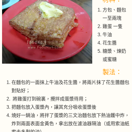
方包、麵包
一至兩塊
雞蛋 一隻
牛油
花生醬
糖漿、煉奶
或蜜糖
製法：
在麵包的一面抹上牛油及花生醬，將兩片抹了花生醬麵包
對貼好；
將雞蛋打到碗裏，攪拌成蛋漿待用；
把麵包放入蛋漿內，讓其充分吸收蛋漿後
燒好一鍋油，將拌了蛋漿的三文治麵包放下熱油鑊中炸，
炸到兩面表面金黃色，拿出放在濾油器隔油（或用索油紙
索去多剩的油）