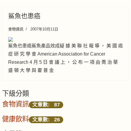
鯊魚也患癌
食物資訊
2007年10月11日
鯊魚也患癌鯊魚產品效成疑 據 美 聯 社 報 導 ， 美 國 癌
症 研 究 學 會 American Association for Cancer
Research 4 月 5 日 會 議 上 ， 公 布 一 項 由 喬 治 華
盛 頓 大 學 與 霍 普 金
下級分類
食物資訊
文章數: 87
健康飲料
文章數: 26