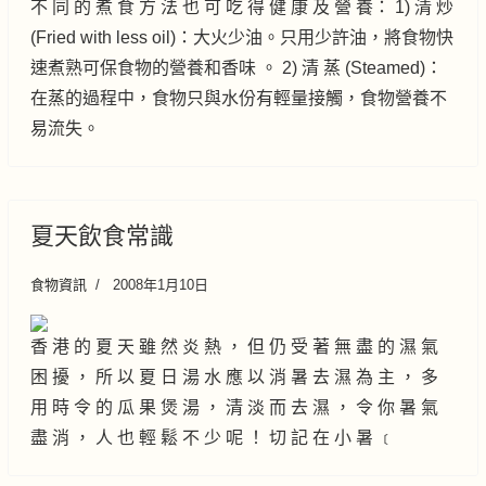
不 同 的 煮 食 方 法 也 可 吃 得 健 康 及 營 養： 1) 清 炒
(Fried with less oil)：大火少油。只用少許油，將食物快
速煮熟可保食物的營養和香味 。 2) 清 蒸 (Steamed)：
在蒸的過程中，食物只與水份有輕量接觸，食物營養不
易流失。
夏天飲食常識
食物資訊
2008年1月10日
香 港 的 夏 天 雖 然 炎 熱 ， 但 仍 受 著 無 盡 的 濕 氣
困 擾 ， 所 以 夏 日 湯 水 應 以 消 暑 去 濕 為 主 ， 多
用 時 令 的 瓜 果 煲 湯 ， 清 淡 而 去 濕 ， 令 你 暑 氣
盡 消 ， 人 也 輕 鬆 不 少 呢 ！ 切 記 在 小 暑 ﹝