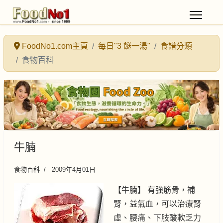
FoodNo1.com主頁
每日"3 餸一湯"
食譜分類
食物百科
牛腩
食物百科
2009年4月01日
【牛腩】 有強筋骨，補
腎，益氣血，可以治療腎
虛、腰痛、下肢酸軟乏力