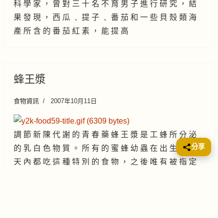
科 學 家 ， 曾 對 三 十 名 不 育 男 子 進 行 研 究 ， 結
果 發 現 ， 西 瓜 ﹑ 提 子 ﹑ 番 茄 和 一 些 貝 殼 類 海
產 所 含 的 番 茄 紅 素 ， 能 提 高
蜂王漿
食物資訊
2007年10月11日
調 節 新 陳 代 謝 的 青 春 藥 蜂 王 漿 是 工 蜂 所 分 泌
分享
的 乳 白 色 物 質 。 所 有 的 蜜 蜂 幼 蟲 在 出 生 後 的 3
天 內 都 吃 這 種 特 別 的 食 物 ， 之 後 唯 有 被 指 定
為 女 王 蜂 的 幼 蟲 才 能 繼 續 食 用 蜂
下級分類