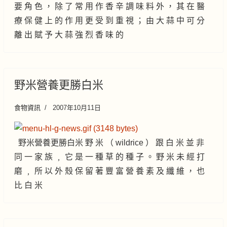
要 角 色 ， 除 了 常 用 作 香 辛 調 味 料 外 ， 其 在 醫
療 保 健 上 的 作 用 更 受 到 重 視 ； 由 大 蒜 中 可 分
離 出 賦 予 大 蒜 強 烈 香 味 的
野米營養更勝白米
食物資訊
2007年10月11日
野米營養更勝白米 野 米 （ wildrice ） 跟 白 米 並 非
同 一 家 族 ﹐ 它 是 一 種 草 的 種 子 。 野 米 未 經 打
磨 ﹐ 所 以 外 殼 保 留 著 豐 富 營 養 素 及 纖 維 ， 也
比 白 米