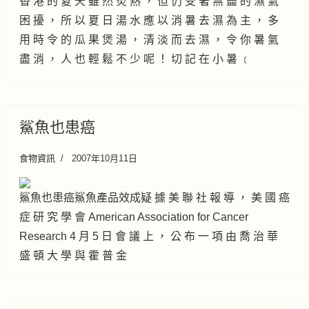
香 港 的 夏 天 雖 然 炎 熱 ， 但 仍 受 著 無 盡 的 濕 氣
困 擾 ， 所 以 夏 日 湯 水 應 以 消 暑 去 濕 為 主 ， 多
用 時 令 的 瓜 果 煲 湯 ， 清 淡 而 去 濕 ， 令 你 暑 氣
盡 消 ， 人 也 輕 鬆 不 少 呢 ！ 切 記 在 小 暑 ﹝
鯊魚也患癌
食物資訊
2007年10月11日
鯊魚也患癌鯊魚產品效成疑 據 美 聯 社 報 導 ， 美 國 癌
症 研 究 學 會 American Association for Cancer
Research 4 月 5 日 會 議 上 ， 公 布 一 項 由 喬 治 華
盛 頓 大 學 與 霍 普 金