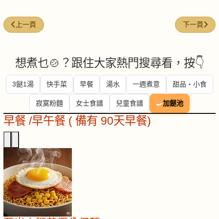
上一篇文章: 西多士(港式)
下一篇文章:
上一頁
下一頁
想煮乜🍲？跟住大家熱門搜尋看，按👇
3餸1湯
快手菜
早餐
湯水
一週煮意
甜品・小食
寂寞粉麵
女士食譜
兒童食譜
🍳
加餸池
早餐 /早午餐 ( 備有 90天早餐)