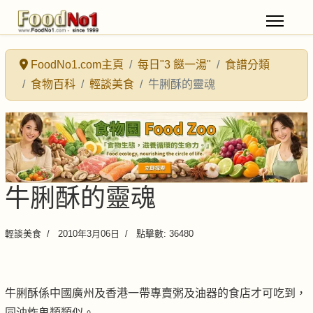
FoodNo1.com主頁
每日"3 餸一湯"
食譜分類
食物百科
輕談美食
牛脷酥的靈魂
牛脷酥的靈魂
輕談美食
2010年3月06日
點擊數: 36480
牛脷酥係中國廣州及香港一帶專賣粥及油器的食店才可吃到，
同油炸鬼類類似。