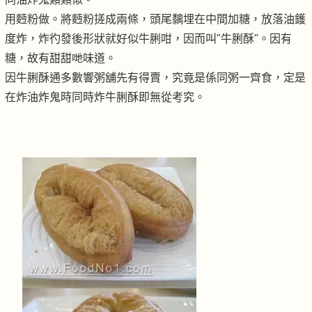
用麪粉做。將麪粉搓成兩條，頭尾黐埋在中間加糖，放落油鑊
度炸，炸彴發後形狀就好似牛脷咁，因而叫"牛脷酥"。因有
糖，故有甜甜哋味道。
因牛脷酥通多數響粥舖先有得賣，究竟是係同粥一齊食，定是
在炸油炸鬼時同時炸牛脷酥即無從考究。