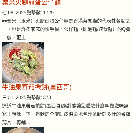
粟米火腿煎蛋公仔麵
七 08, 2025
點擊數: 1729
📜粟米（玉米）火腿煎蛋公仔麵是香港茶餐廳的代表性餐點之
一，也是許多家庭的快手餐。公仔麵（即泡麵/速食麵）的Q彈
口感，配上…
牛油果蕃茄捲餅(墨西哥)
三 31, 2025
點擊數: 373
這道牛油果蕃茄捲餅(墨西哥)絕對能讓您體驗什麼叫做滋味無
窮！想像一下，鬆軟的全麥餅皮溫柔地包裹著新鮮多汁的番茄
薄片，再鋪…