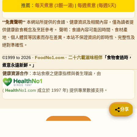
推薦：
每天煮意 (3餸一湯)
|
每週煮意 (每週5天)
**
免責聲明
** 本網站所提供的食譜、健康資訊及相關內容，僅為讀者提
供健康飲食概念及烹飪參考。 聲明：食譜內容可能因時間、食材產
地、個人體質等因素而存在差異。本站不保證資訊的即時性、完整性及
絕對準確性。
©1999 to 2026 ·
FoodNo1
.com · 二十六載滋味相伴
「食物會過時，
煮意永遠新鮮。」
健康資源合作
：本站食療之健康指標與養生理論，由
(
Health
No1.com
成立於 1997 年) 提供專業數據支持。
📤 分享
分享
載入更多食譜