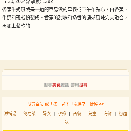
五 20, 2024
點擊數: 1292
香蕉牛奶班戟是一道簡單易做的早餐或下午茶點心，由香蕉、
牛奶和班戟粉製成。香蕉的甜味和奶香的濃郁風味完美融合，
再加上鬆軟的…
搜尋全站 或「按」以下「關鍵字」捷徑
>>
滋補湯
|
簡易菜
|
婦女
|
孕婦
|
西餐
|
兒童
|
海鮮
|
粉麵
|
飯