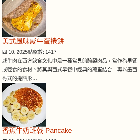
美式風味咸牛蛋捲餅
四 10, 2025
點擊數: 1417
咸牛肉在西方飲食文化中是一種常見的醃製肉品，常作為早餐
或輕食的食材。將其與西式早餐中經典的煎蛋結合，再以墨西
哥式的捲餅形…
香蕉牛奶班戟 Pancake