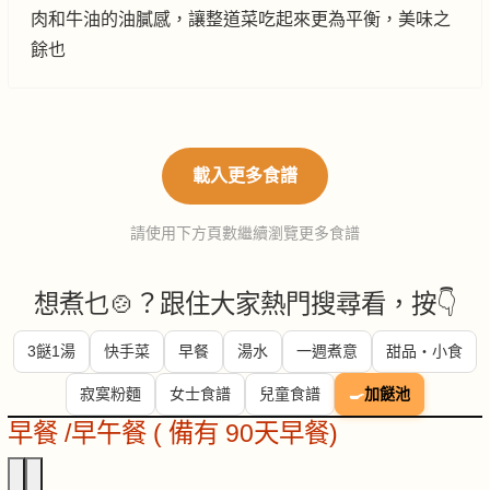
肉和牛油的油膩感，讓整道菜吃起來更為平衡，美味之
餘也
載入更多食譜
請使用下方頁數繼續瀏覽更多食譜
想煮乜🍲？跟住大家熱門搜尋看，按👇
3餸1湯
快手菜
早餐
湯水
一週煮意
甜品・小食
寂寞粉麵
女士食譜
兒童食譜
🍳
加餸池
早餐 /早午餐 ( 備有 90天早餐)