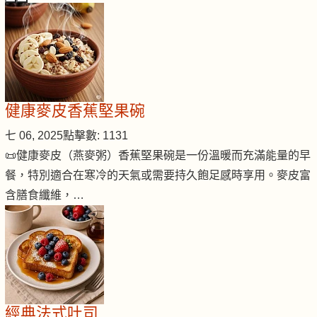
健康麥皮香蕉堅果碗
七 06, 2025
點擊數: 1131
📜健康麥皮（燕麥粥）香蕉堅果碗是一份溫暖而充滿能量的早
餐，特別適合在寒冷的天氣或需要持久飽足感時享用。麥皮富
含膳食纖維，…
經典法式吐司