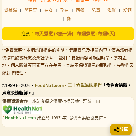
滋補湯
|
簡易菜
|
婦女
|
孕婦
|
西餐
|
兒童
|
海鮮
|
粉麵
|
飯
推薦：
每天煮意 (3餸一湯)
|
每週煮意 (每週5天)
**
免責聲明
** 本網站所提供的食譜、健康資訊及相關內容，僅為讀者提
供健康飲食概念及烹飪參考。 聲明：食譜內容可能因時間、食材產
地、個人體質等因素而存在差異。本站不保證資訊的即時性、完整性及
絕對準確性。
©1999 to 2026 ·
FoodNo1
.com · 二十六載滋味相伴
「食物會過時，
煮意永遠新鮮。」
健康資源合作
：本站食療之健康指標與養生理論，由
(
Health
No1.com
成立於 1997 年) 提供專業數據支持。
分享