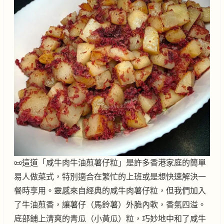
📜這道「咸牛肉牛油煎薯仔粒」是許多香港家庭的簡單
易人做菜式，特別適合在繁忙的上班或是想快速解決一
餐時享用。靈感來自經典的咸牛肉薯仔粒，但我們加入
了牛油煎香，讓薯仔（馬鈴薯）外脆內軟，香氣四溢。
底部鋪上清爽的青瓜（小黃瓜）粒，巧妙地中和了咸牛